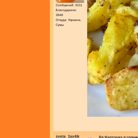
Сообщений: 3211
Благодарили:
3846
Откуда: Украина,
Сумы
sveta_3ay4ik
Re:Картошка в горч