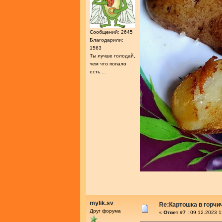
Сообщений: 2645
Благодарили:
1563
Ты лучше голодай,
чем что попало
есть....
mylik.sv
Re:Картошка в горч
Друг форума
«
Ответ #7 :
09.12.2023 1