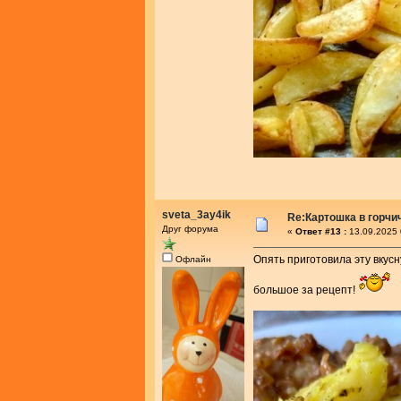
sveta_3ay4ik
Re:Картошка в горч
Друг форума
«
Ответ #13 :
13.09.2025 
Опять приготовила эту вкусн
Офлайн
большое за рецепт!