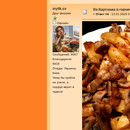
mylik.sv
Re:Картошка в горч
Друг форума
«
Ответ #4 :
13.01.2020 0
Офлайн
Сообщений: 9067
Благодарили:
9416
Откуда: Украина,
Киев
Чему бы грабли
не учили, а
сердце верит в
чудеса!