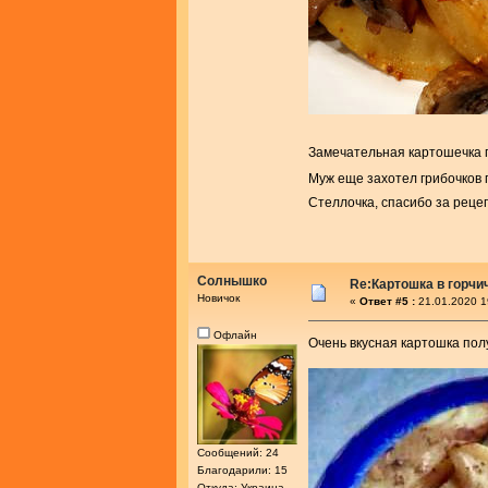
Замечательная картошечка 
Муж еще захотел грибочков 
Стеллочка, спасибо за реце
Солнышко
Re:Картошка в горч
Новичок
«
Ответ #5 :
21.01.2020 1
Офлайн
Очень вкусная картошка полу
Сообщений: 24
Благодарили: 15
Откуда: Украина