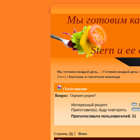
Мы готовим к
Stern и ее
Мы готовим каждый день...
|
Готовим каждый день
Stern
) |
Картошка в горчичном маринаде
Голосование
Вопрос:
Оцените рецепт!
Интересный рецепт.
1
Приготовил(а), буду повторять.
Проголосовало пользователей: 31
Страниц: [
1
]
2
Вниз