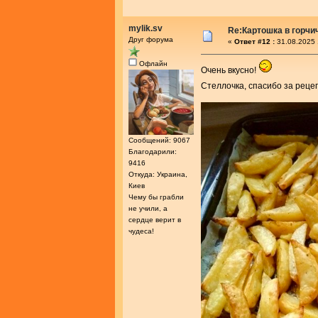
mylik.sv
Re:Картошка в горч
Друг форума
«
Ответ #12 :
31.08.2025 
Офлайн
Очень вкусно!
Стеллочка, спасибо за реце
Сообщений: 9067
Благодарили:
9416
Откуда: Украина,
Киев
Чему бы грабли
не учили, а
сердце верит в
чудеса!