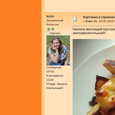
koziv
Картошка в горчичн
Заслуженный
«
Ответ #1 :
05.05.2019 1
Робинзон
Напекла вкуснющей картошеч
умопомрачительный!!!
Офлайн
Сообщений:
10733
Благодарили:
11134
Откуда: Украина,
Хмельницкий