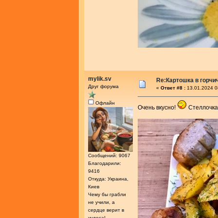
mylik.sv
Re:Картошка в горч
Друг форума
«
Ответ #8 :
13.01.2024 0
Офлайн
Очень вкусно!
Стеллочка,
Сообщений: 9067
Благодарили:
9416
Откуда: Украина,
Киев
Чему бы грабли
не учили, а
сердце верит в
чудеса!