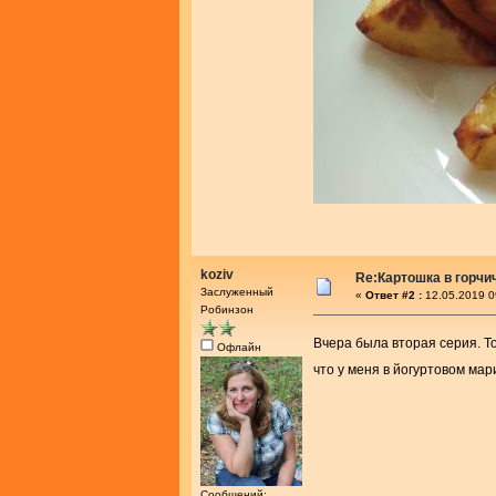
koziv
Re:Картошка в горч
Заслуженный
«
Ответ #2 :
12.05.2019 0
Робинзон
Вчера была вторая серия. Т
Офлайн
что у меня в йогуртовом мар
Сообщений: