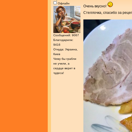
Офлайн
Очень вкусно!
Стеллочка, спасибо за реце
Сообщений: 9067
Благодарили:
9416
Откуда: Украина,
Киев
Чему бы грабли
не учили, а
сердце верит в
чудеса!