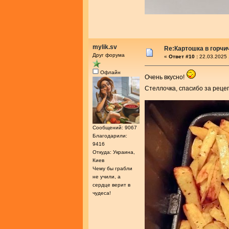
mylik.sv
Re:Картошка в горч
Друг форума
«
Ответ #10 :
22.03.2025 
Офлайн
Очень вкусно!
Стеллочка, спасибо за реце
Сообщений: 9067
Благодарили:
9416
Откуда: Украина,
Киев
Чему бы грабли
не учили, а
сердце верит в
чудеса!