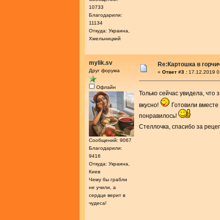
10733
Благодарили:
11134
Откуда: Украина,
Хмельницкий
mylik.sv
Re:Картошка в горч
Друг форума
«
Ответ #3 :
17.12.2019 0
Офлайн
Только сейчас увидела, что 
вкусно!
Готовили вместе 
понравилось!
Стеллочка, спасибо за реце
Сообщений: 9067
Благодарили:
9416
Откуда: Украина,
Киев
Чему бы грабли
не учили, а
сердце верит в
чудеса!