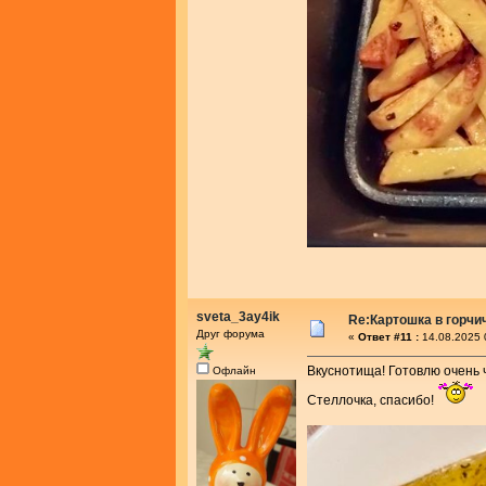
sveta_3ay4ik
Re:Картошка в горч
Друг форума
«
Ответ #11 :
14.08.2025 
Вкуснотища! Готовлю очень ч
Офлайн
Стеллочка, спасибо!