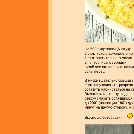
На 500 г картошки (6 штук):
2 ст.л. густого домашнего й
1 ст.л. растительного масла
2 ч.л. горчицы с зёрнами
сухой чеснок, паприка, пажи
соль, перец
В миске тщательно смешать
Картошку очистить, разрезат
оставить мариноваться на ст
Выложить картошку в один сл
сверху смазать оставшимся 
до 200° (конвекция 180°) д
минут на другую сторону. Я 
Вкусно до безобразия!!!