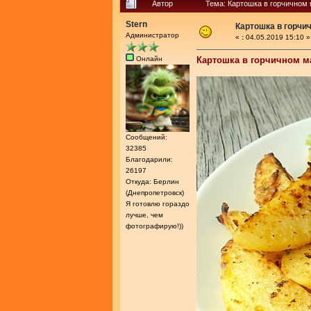
Автор
Тема: Картошка в горчичном
Stern
Картошка в горчи
Администратор
«
:
04.05.2019 15:10 »
Онлайн
Картошка в горчичном м
Сообщений:
32385
Благодарили:
26197
Откуда: Берлин
(Днепропетровск)
Я готовлю гораздо
лучше, чем
фотографирую!))