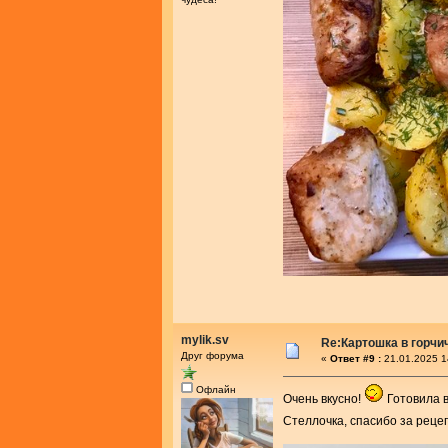
mylik.sv
Re:Картошка в горч
Друг форума
«
Ответ #9 :
21.01.2025 1
Офлайн
Очень вкусно!
Готовила в
Стеллочка, спасибо за реце