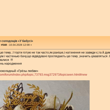
м солодощів «У бабусі»
 #548 :
10.04.2026 12:08 »
ю тему...І торти готую не так часто,як раніше,і натхнення не завжди є,та й дум
м і частенько бачу,що відвідувачі проглядають цю тему ,значить цікавляться .
малися !!!
день народження
шоколадный «Грёзы любви»
it.com/forum/index.php/topic,73793.msg372973/topicseen.html#new