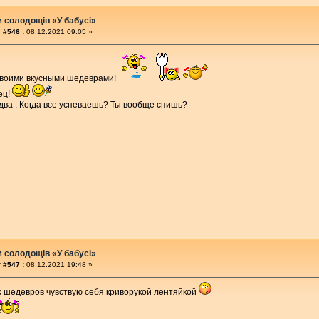
м солодощів «У бабусі»
 #546 :
08.12.2021 09:05 »
твоими вкусными шедеврами!
ец!
 два : Когда все успеваешь? Ты вообще спишь?
м солодощів «У бабусі»
 #547 :
08.12.2021 19:48 »
 шедевров чувствую себя криворукой лентяйкой