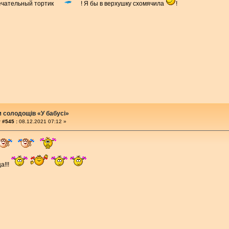
мечательный тортик
! Я бы в верхушку схомячила
!
м солодощів «У бабусі»
 #545 :
08.12.2021 07:12 »
а!!!