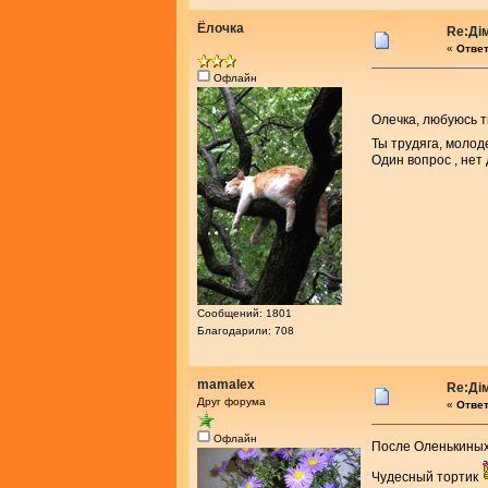
Ёлочка
Re:Ді
«
Ответ
Офлайн
Олечка, любуюсь 
Ты трудяга, молод
Один вопрос , нет
Сообщений: 1801
Благодарили: 708
mamalex
Re:Ді
Друг форума
«
Ответ
Офлайн
После Оленькиных
Чудесный тортик