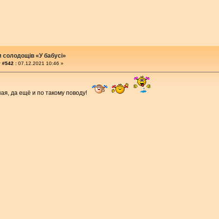
м солодощів «У бабусі»
 #542 :
07.12.2021 10:46 »
ая, да ещё и по такому поводу!