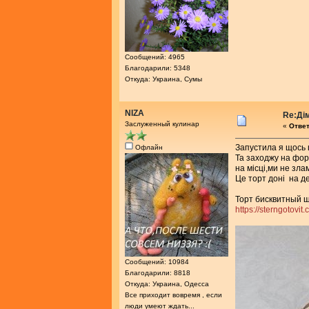
Сообщений: 4965
Благодарили: 5348
Откуда: Украина, Сумы
NIZA
Re:Ді
Заслуженный кулинар
«
Ответ
Запустила я щось ц
Офлайн
Та заходжу на фору
на місці,ми не зла
Це торт доні на 
Торт бисквитный 
https://sterngotov
Сообщений: 10984
Благодарили: 8818
Откуда: Украина, Одесса
Все приходит вовремя , если
люди умеют ждать...