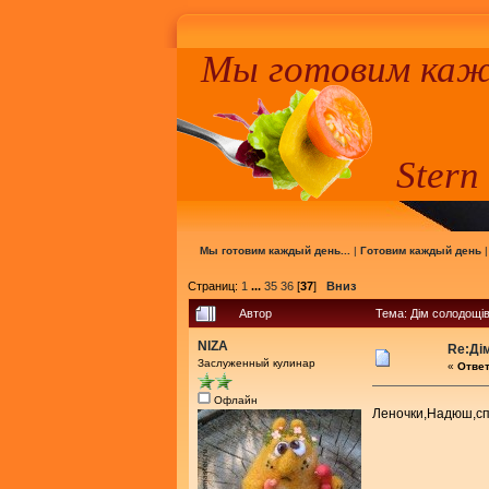
Мы готовим кажд
Stern
Мы готовим каждый день...
|
Готовим каждый день
Страниц:
1
...
35
36
[
37
]
Вниз
Автор
Тема: Дім солодощів
NIZA
Re:Ді
Заслуженный кулинар
«
Ответ
Офлайн
Леночки,Надюш,с