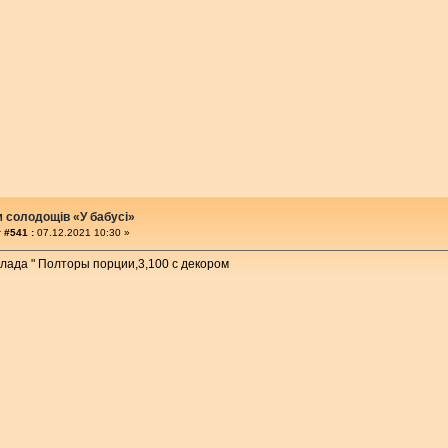
м солодощів «У бабусі»
 #541 :
07.12.2021 10:30 »
олада " Полторы порции,3,100 с декором