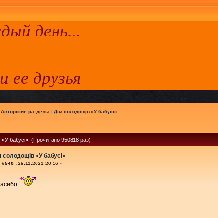
ый день...
 и ее друзья
|
Авторские разделы
|
Дім солодощів «У бабусі»
 «У бабусі» (Прочитано 950818 раз)
м солодощів «У бабусі»
 #540 :
28.11.2021 20:16 »
пасибо