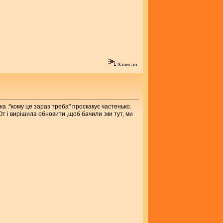
Записан
ка :"кому це зараз треба" проскакує частенько.
От і вирішила обновити ,щоб бачили :ми тут, ми