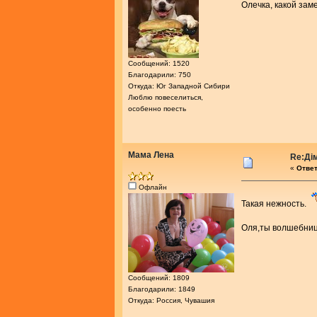
Олечка, какой за
Сообщений: 1520
Благодарили: 750
Откуда: Юг Западной Сибири
Люблю повеселиться,
особенно поесть
Мама Лена
Re:Ді
«
Ответ
Офлайн
Такая нежность.
Оля,ты волшебниц
Сообщений: 1809
Благодарили: 1849
Откуда: Россия, Чувашия