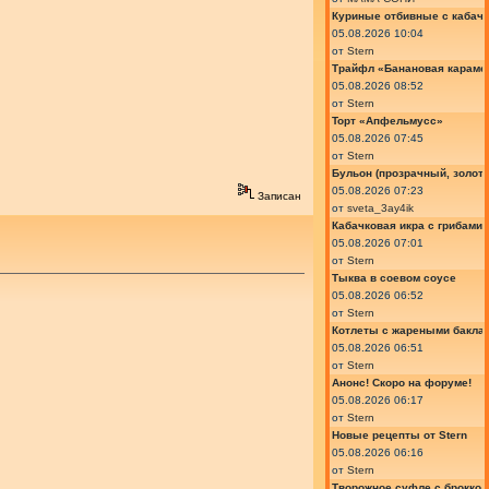
Куриные отбивные с кабач
05.08.2026 10:04
от
Stern
Трайфл «Банановая караме
05.08.2026 08:52
от
Stern
Торт «Апфельмусс»
05.08.2026 07:45
от
Stern
Бульон (прозрачный, золот
05.08.2026 07:23
Записан
от
sveta_3ay4ik
Кабачковая икра с грибами
05.08.2026 07:01
от
Stern
Тыква в соевом соусе
05.08.2026 06:52
от
Stern
Котлеты с жареными бакла
05.08.2026 06:51
от
Stern
Анонс! Скоро на форуме!
05.08.2026 06:17
от
Stern
Новые рецепты от Stern
05.08.2026 06:16
от
Stern
Творожное суфле с броккол