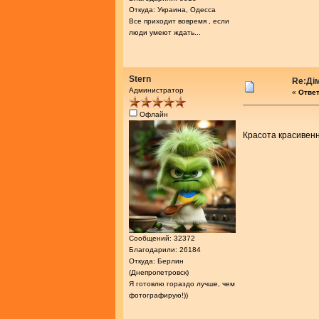
Откуда: Украина, Одесса
Все приходит вовремя , если
люди умеют ждать...
Stern
Re:Ді
Администратор
«
Ответ
Офлайн
Красота красивенн
Сообщений: 32372
Благодарили: 26184
Откуда: Берлин
(Днепропетровск)
Я готовлю гораздо лучше, чем
фотографирую!))