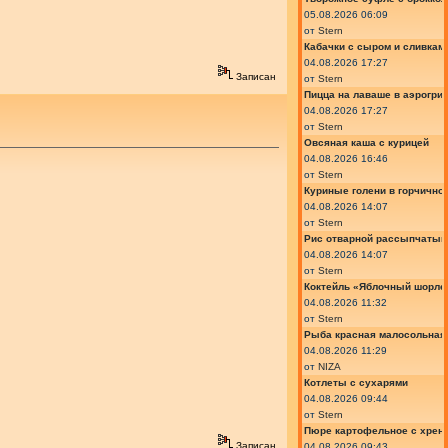
05.08.2026 06:09
от
Stern
Кабачки с сыром и сливкам
04.08.2026 17:27
Записан
от
Stern
Пицца на лаваше в аэрогри
04.08.2026 17:27
от
Stern
Овсяная каша с курицей
04.08.2026 16:46
от
Stern
Куриные голени в горчично
04.08.2026 14:07
от
Stern
Рис отварной рассыпчатый
04.08.2026 14:07
от
Stern
Коктейль «Яблочный шорле»
04.08.2026 11:32
от
Stern
Рыба красная малосольная 
04.08.2026 11:29
от
NIZA
Котлеты с сухарями
04.08.2026 09:44
от
Stern
Пюре картофельное с хрено
Записан
04.08.2026 09:43