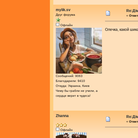
mylik.sv
Re:Ді
Друг форума
«
Ответ
Офлайн
Олечка, какой шик
Сообщений: 9063
Благодарили: 9410
Откуда: Украина, Киев
Чему бы грабли не учили, а
сердце верит в чудеса!
Zhanna
Re:Ді
«
Ответ
Офлайн