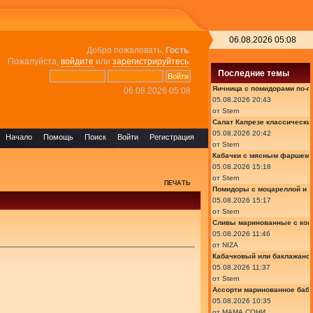
06.08.2026 05:08
Добро пожаловать,
Гость
.
Пожалуйста,
войдите
или
зарегистрируйтесь
.
Последние темы
Яичница с помидорами по-г
06.08.2026 05:08
05.08.2026 20:43
от
Stern
Салат Капрезе классически
05.08.2026 20:42
Начало
Помощь
Поиск
Войти
Регистрация
от
Stern
Кабачки с мясным фаршем 
05.08.2026 15:18
от
Stern
ПЕЧАТЬ
Помидоры с моцареллой и 
05.08.2026 15:17
от
Stern
Сливы маринованные с кон
05.08.2026 11:46
от
NIZA
Кабачковый или баклажано
05.08.2026 11:37
от
Stern
Ассорти маринованное баб
05.08.2026 10:35
от
МАМА СОНИ