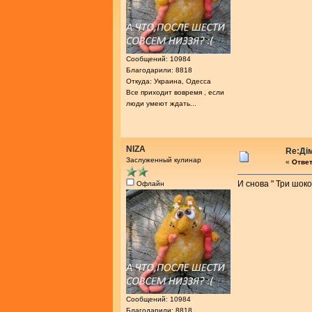
Сообщений: 10984
Благодарили: 8818
Откуда: Украина, Одесса
Все приходит вовремя , если
люди умеют ждать...
NIZA
Re:Ді
Заслуженный кулинар
«
Ответ
И снова " Три шок
Офлайн
Сообщений: 10984
Благодарили: 8818