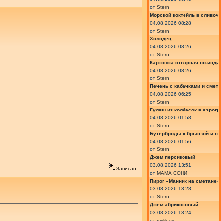
от
Stern
Морской коктейль в сливоч
04.08.2026 08:28
от
Stern
Холодец
04.08.2026 08:26
от
Stern
Картошка отварная по-инди
04.08.2026 08:26
от
Stern
Печень с кабачками и смет
04.08.2026 06:25
от
Stern
Гуляш из колбасок в аэрогр
04.08.2026 01:58
от
Stern
Бутерброды с брынзой и п
04.08.2026 01:56
от
Stern
Джем персиковый
03.08.2026 13:51
Записан
от
МАМА СОНИ
Пирог «Манник на сметане»
03.08.2026 13:28
от
Stern
Джем абрикосовый
03.08.2026 13:24
от
mylik.sv