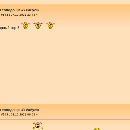
м солодощів «У бабусі»
 #543 :
07.12.2021 23:43 »
арный торт!
м солодощів «У бабусі»
 #544 :
08.12.2021 06:08 »