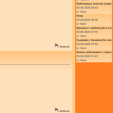
Кабачковые колечки униве
03.08.2026 08:43
от
Stern
Плов
03.08.2026 08:38
от
NIZA
Шашлык с майонезом и сое
03.08.2026 07:55
от
Stern
Сырники с бананом без яиц
03.08.2026 07:53
Записан
от
Stern
Блины кабачковые с карто
03.08.2026 07:41
от
Stern
Записан