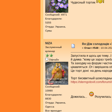
Чудесный тортик
Сообщений: 4971
Благодарили:
5355
Откуда: Украина,
Сумы
NIZA
Re:Дім солодощів «
Заслуженный
«
Ответ #548 :
10.04.202
кулинар
Запустила я щось цю тему...І
й думка :"кому це зараз треб
Офлайн
Та заходжу на форум і часте
цікавляться .От і вирішила о
Це торт доні на день народ
Торт бисквитный шоколадны
https://sterngotovit.com/for
Сообщений:
10990
Благодарили:
Дожилась...
Розучилась 
8830
Откуда: Украина,
Одесса
Все приходит