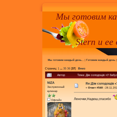
Мы готовим к
Stern и ее
Мы готовим каждый день...
|
Готовим каждый день
Страниц:
1
...
35
36
[
37
]
Вниз
Автор
Тема: Дім солодощів «У бабу
NIZA
Re:Дім солодощів «
Заслуженный
«
Ответ #540 :
28.11.202
кулинар
Леночки,Надюш,спасибо
Офлайн