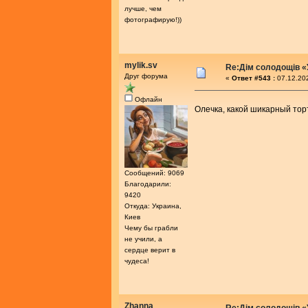
лучше, чем
фотографирую!))
mylik.sv
Re:Дім солодощів «
Друг форума
«
Ответ #543 :
07.12.202
Офлайн
Олечка, какой шикарный тор
Сообщений: 9069
Благодарили:
9420
Откуда: Украина,
Киев
Чему бы грабли
не учили, а
сердце верит в
чудеса!
Zhanna
Re:Дім солодощів «