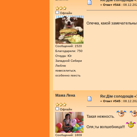
«
Ответ #544 :
08.12.202
Офлайн
Олечка, какой замечательны
Сообщений: 1520
Благодарили: 750
Откуда: Юг
Западной Сибири
Люблю
повеселиться,
особенно поесть
Мама Лена
Re:Дім солодощів «
«
Ответ #545 :
08.12.202
Офлайн
Такая нежность.
Оля,ты волшебница!!!
Сообщений: 1809