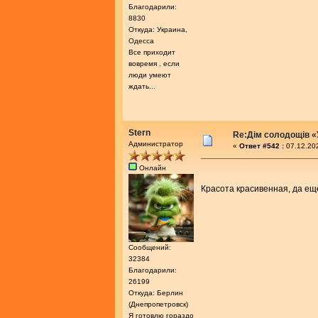
Благодарили:
8830
Откуда: Украина,
Одесса
Все приходит
вовремя , если
люди умеют
ждать...
Stern
Re:Дім солодощів «
Администратор
«
Ответ #542 :
07.12.202
Онлайн
Красота красивенная, да ещ
Сообщений:
32384
Благодарили:
26199
Откуда: Берлин
(Днепропетровск)
Я готовлю гораздо