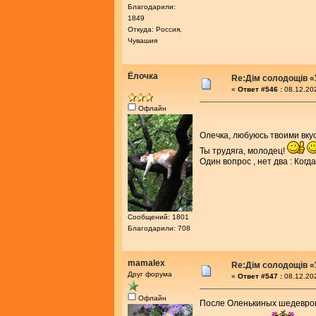
Благодарили:
1849
Откуда: Россия,
Чувашия
Ёлочка
Re:Дім солодощів «
«
Ответ #546 :
08.12.202
Офлайн
Олечка, любуюсь твоими вк
Ты трудяга, молодец!
Один вопрос , нет два : Ког
Сообщений: 1801
Благодарили: 708
mamalex
Re:Дім солодощів «
Друг форума
«
Ответ #547 :
08.12.202
Офлайн
После Оленькиных шедевров