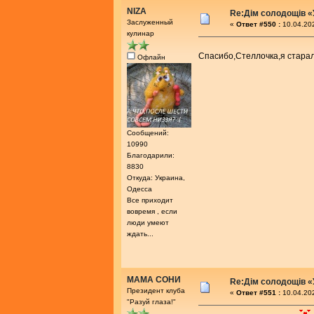
NIZA
Re:Дім солодощів «
Заслуженный
«
Ответ #550 :
10.04.202
кулинар
Спасибо,Стеллочка,я стар
Офлайн
Сообщений:
10990
Благодарили:
8830
Откуда: Украина,
Одесса
Все приходит
вовремя , если
люди умеют
ждать...
МАМА СОНИ
Re:Дім солодощів «
Президент клуба
«
Ответ #551 :
10.04.202
"Разуй глаза!"