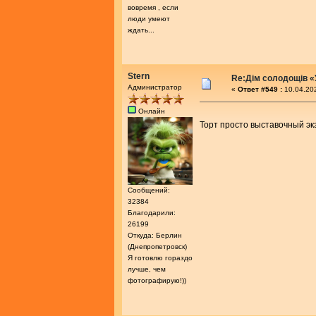
вовремя , если
люди умеют
ждать...
Stern
Re:Дім солодощів «
Администратор
«
Ответ #549 :
10.04.202
Онлайн
Торт просто выставочный экз
Сообщений:
32384
Благодарили:
26199
Откуда: Берлин
(Днепропетровск)
Я готовлю гораздо
лучше, чем
фотографирую!))