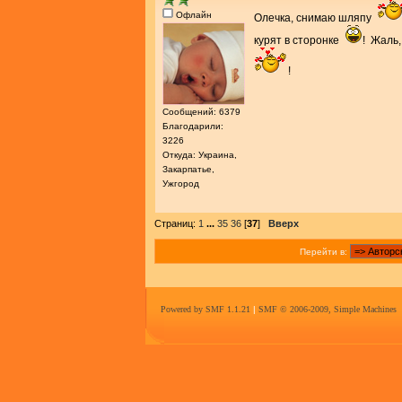
Офлайн
Олечка, снимаю шляпу
курят в сторонке
! Жаль
!
Сообщений: 6379
Благодарили:
3226
Откуда: Украина,
Закарпатье,
Ужгород
Страниц:
1
...
35
36
[
37
]
Вверх
Перейти в:
Powered by SMF 1.1.21
|
SMF © 2006-2009, Simple Machines