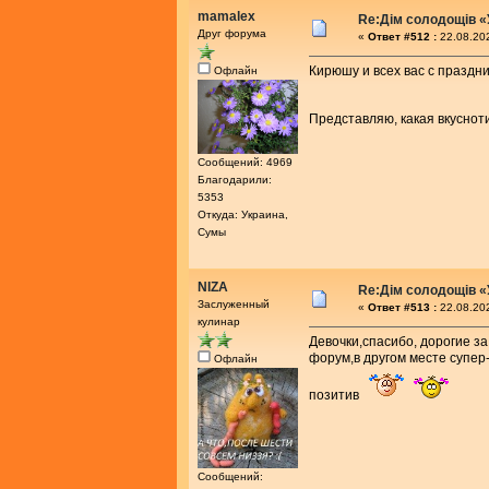
mamalex
Re:Дім солодощів «
Друг форума
«
Ответ #512 :
22.08.202
Кирюшу и всех вас с праздни
Офлайн
Представляю, какая вкусно
Сообщений: 4969
Благодарили:
5353
Откуда: Украина,
Сумы
NIZA
Re:Дім солодощів «
Заслуженный
«
Ответ #513 :
22.08.202
кулинар
Девочки,спасибо, дорогие з
форум,в другом месте супер
Офлайн
позитив
Сообщений: