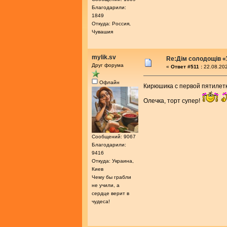
Благодарили:
1849
Откуда: Россия,
Чувашия
mylik.sv
Re:Дім солодощів «
Друг форума
«
Ответ #511 :
22.08.202
Офлайн
Кирюшика с первой пятилет
Олечка, торт супер!
Сообщений: 9067
Благодарили:
9416
Откуда: Украина,
Киев
Чему бы грабли
не учили, а
сердце верит в
чудеса!