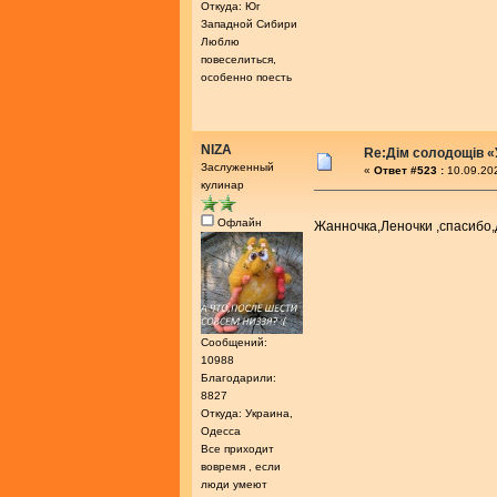
Откуда: Юг
Западной Сибири
Люблю
повеселиться,
особенно поесть
NIZA
Re:Дім солодощів «
Заслуженный
«
Ответ #523 :
10.09.202
кулинар
Офлайн
Жанночка,Леночки ,спасибо
Сообщений:
10988
Благодарили:
8827
Откуда: Украина,
Одесса
Все приходит
вовремя , если
люди умеют