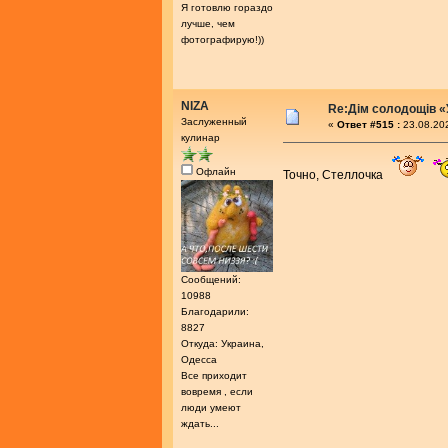
Я готовлю гораздо
лучше, чем
фотографирую!))
NIZA
Re:Дім солодощів «
Заслуженный
«
Ответ #515 :
23.08.202
кулинар
Офлайн
Точно, Стеллочка
Сообщений:
10988
Благодарили:
8827
Откуда: Украина,
Одесса
Все приходит
вовремя , если
люди умеют
ждать...