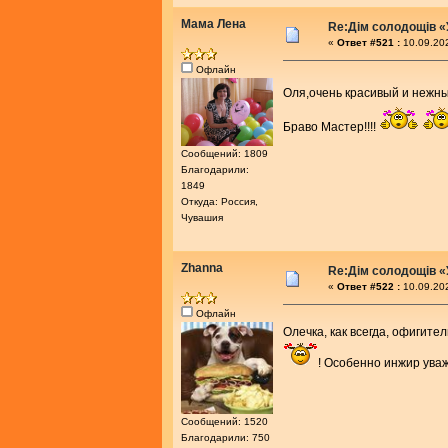
Мама Лена
Re:Дім солодощів «
«
Ответ #521 :
10.09.202
Офлайн
Оля,очень красивый и нежны
Браво Мастер!!!!
Сообщений: 1809
Благодарили:
1849
Откуда: Россия,
Чувашия
Zhanna
Re:Дім солодощів «
«
Ответ #522 :
10.09.202
Офлайн
Олечка, как всегда, офигит
! Особенно инжир ува
Сообщений: 1520
Благодарили: 750