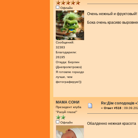
Офлайн
Очень нежный и фруктовый
Бока очень красиво выровн
Сообщений:
32383
Благодарили:
26195
Откуда: Берлин
(Днепропетровск)
Я готовлю гораздо
лучше, чем
фотографирую!))
МАМА СОНИ
Re:Дім солодощів «
Президент клуба
«
Ответ #518 :
09.09.202
"Разуй глаза!"
Офлайн
Обалденно нежная красота