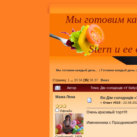
Мы готовим к
Stern и ее
Мы готовим каждый день...
|
Готовим каждый день
Страниц:
1
...
33
34
[
35
]
36
37
Вниз
Автор
Тема: Дім солодощів «У бабу
Мама Лена
Re:Дім солодощів «
«
Ответ #510 :
22.08.202
Офлайн
Очень красивый торт!!!!
Именинника с Праздником!!!
Сообщений: 1809