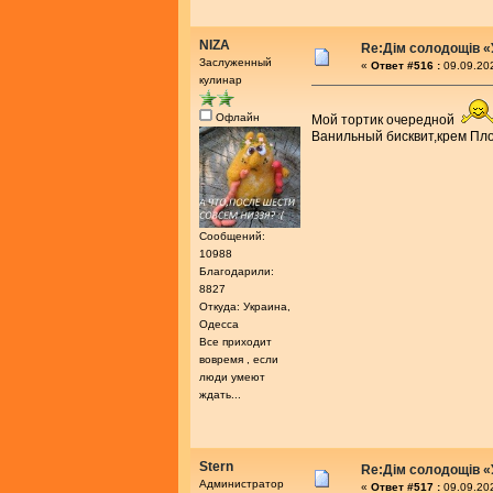
NIZA
Re:Дім солодощів «
Заслуженный
«
Ответ #516 :
09.09.202
кулинар
Офлайн
Мой тортик очередной
Ванильный бисквит,крем Пло
Сообщений:
10988
Благодарили:
8827
Откуда: Украина,
Одесса
Все приходит
вовремя , если
люди умеют
ждать...
Stern
Re:Дім солодощів «
Администратор
«
Ответ #517 :
09.09.202