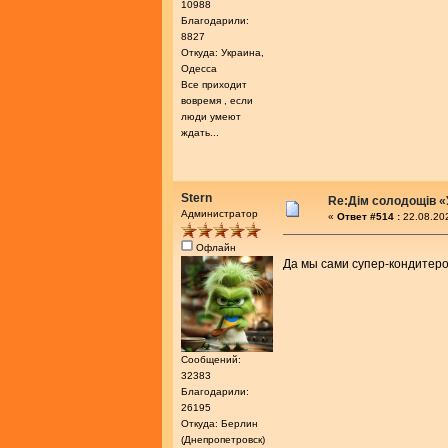
10988
Благодарили:
8827
Откуда: Украина,
Одесса
Все приходит
вовремя , если
люди умеют
ждать...
Stern
Re:Дім солодощів «
Администратор
«
Ответ #514 :
22.08.202
Офлайн
Да мы сами супер-кондитеро
Сообщений:
32383
Благодарили:
26195
Откуда: Берлин
(Днепропетровск)