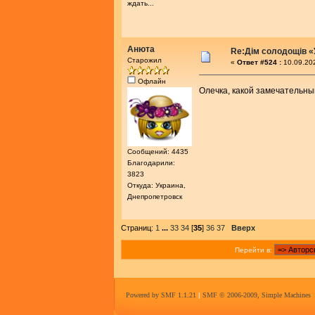
ждать...
Анюта
Re:Дім солодощів «
Старожил
«
Ответ #524 :
10.09.202
Офлайн
Олечка, какой замечательны
Сообщений: 4435
Благодарили:
3823
Откуда: Украина,
Днепропетровск
Страниц:
1
...
33
34
[
35
]
36
37
Вверх
Перейти в:
Powered by SMF 1.1.21
|
SMF © 2006-2009, Simple Machines