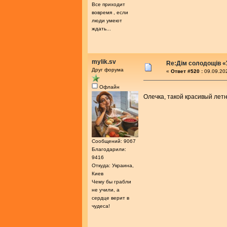
Все приходит
вовремя , если
люди умеют
ждать...
mylik.sv
Re:Дім солодощів «
Друг форума
«
Ответ #520 :
09.09.202
Офлайн
Олечка, такой красивый лет
Сообщений: 9067
Благодарили:
9416
Откуда: Украина,
Киев
Чему бы грабли
не учили, а
сердце верит в
чудеса!