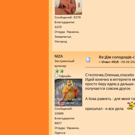
Сообщений: 6378
Благодарили:
3225
Откуда: Украина,
Закарпатье,
Ужгород
NIZA
Re:Дім солодощів «
Заслуженный
«
Ответ #519 :
09.09.202
кулинар
Стеллочка,Оленька,спасиб
Офлайн
Идей конечно в интернете мо
просто беру идею,а дальше-
получается совсем другое.
А бока равнять - для меня та
присыпал - и все дела
Сообщений:
10988
Благодарили:
8827
Откуда: Украина,
Одесса