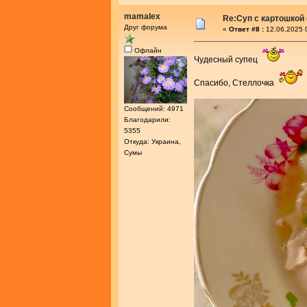
mamalex
Re:Суп с картошкой
Друг форума
«
Ответ #8 :
12.06.2025 
Офлайн
Чудесный супец
Спасибо, Стеллочка
Сообщений: 4971
Благодарили:
5355
Откуда: Украина,
Сумы