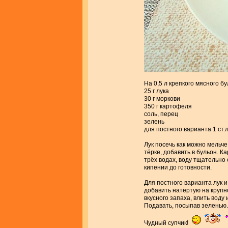
На 0,5 л крепкого мясного б
25 г лука
30 г моркови
350 г картофеля
соль, перец
зелень
для постного варианта 1 ст.
Лук посечь как можно мельче
тёрке, добавить в бульон. К
трёх водах, воду тщательно 
кипении до готовности.
Для постного варианта лук и
добавить натёртую на крупн
вкусного запаха, влить воду 
Подавать, посыпав зеленью.
Чудный супчик!