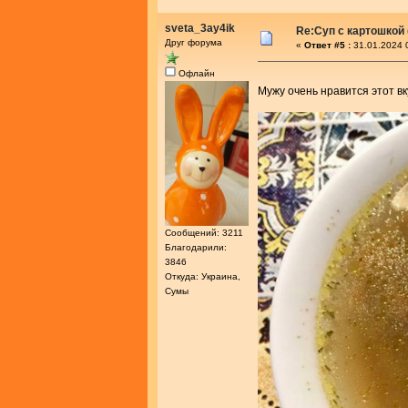
sveta_3ay4ik
Re:Суп с картошкой
Друг форума
«
Ответ #5 :
31.01.2024 
Офлайн
Мужу очень нравится этот вк
Сообщений: 3211
Благодарили:
3846
Откуда: Украина,
Сумы