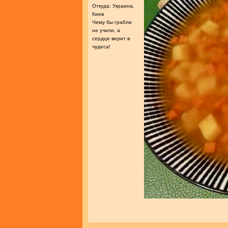
Откуда: Украина,
Киев
Чему бы грабли
не учили, а
сердце верит в
чудеса!