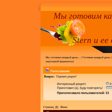
Мы готовим к
Stern и ее
Мы готовим каждый день...
|
Готовим каждый день
картошкой (варианты)
Голосование
Вопрос:
Оцените рецепт!
Интересный рецепт.
0
Приготовил (а), буду повторять!
Проголосовало пользователей: 33
Страниц: [
1
]
Вниз