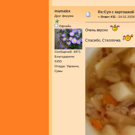
mamalex
Re:Суп с картошкой
Друг форума
«
Ответ #11 :
24.01.2026
Офлайн
Очень вкусно
Спасибо, Стеллочка
Сообщений: 4971
Благодарили:
5355
Откуда: Украина,
Сумы