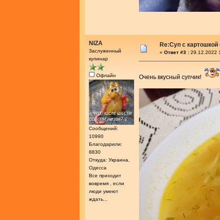
NIZA
Re:Суп с картошкой
Заслуженный
«
Ответ #3 :
29.12.2022 
кулинар
Офлайн
Очень вкусный супчик!
Сообщений:
10990
Благодарили:
8830
Откуда: Украина,
Одесса
Все приходит
вовремя , если
люди умеют
ждать...