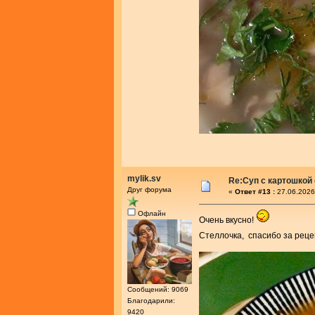
mylik.sv
Re:Суп с картошкой
Друг форума
«
Ответ #13 :
27.06.2026
Офлайн
Очень вкусно!
Стеллочка, спасибо за реце
Сообщений: 9069
Благодарили:
9420