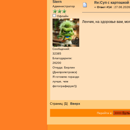
Stern
Re:Суп с картошкой
Администратор
«
Ответ #14 :
27.06.2026
Офлайн
Ленчик, на здоровье вам, м
Сообщений:
32385
Благодарили:
26200
Откуда: Берлин
(Днепропетровск)
Я готовлю гораздо
лучше, чем
фотографирую!))
Страниц: [
1
]
Вверх
Перейти в: