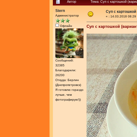
Автор
Тема: Суп с картошкой (вари
Stern
Суп с картошкой
Администратор
«
:
14.03.2018 08:29
Офлайн
Суп с картошкой (вариан
Сообщений:
32385
Благодарили:
26200
Откуда: Берлин
(Днепропетровск)
Я готовлю гораздо
лучше, чем
фотографирую!))