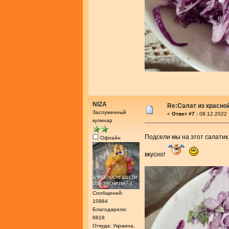
NIZA
Re:Салат из красно
Заслуженный
«
Ответ #7 :
08.12.2022 
кулинар
Подсели мы на этот салати
Офлайн
вкусно!
Сообщений:
10984
Благодарили:
8818
Откуда: Украина,