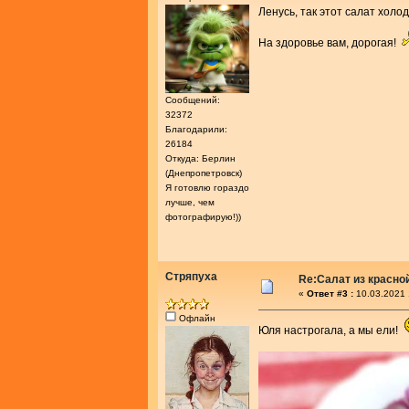
Ленусь, так этот салат холо
На здоровье вам, дорогая!
Сообщений:
32372
Благодарили:
26184
Откуда: Берлин
(Днепропетровск)
Я готовлю гораздо
лучше, чем
фотографирую!))
Стряпуха
Re:Салат из красно
«
Ответ #3 :
10.03.2021 
Офлайн
Юля настрогала, а мы ели!