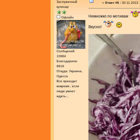
Заслуженный
«
Ответ #6 :
30.11.2022 
кулинар
Немножко по мотивам
Офлайн
Вкусно!
Сообщений:
10984
Благодарили:
8818
Откуда: Украина,
Одесса
Все приходит
вовремя , если
люди умеют
ждать...