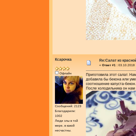
Ксарочка
Re:Салат из красно
«
Ответ #1 :
03.10.2018 
Офлайн
Приготовила этот салат. На
добавила бы бекона или уме
соотношение капуста-бекон. 
После холодильника он нам 
Сообщений: 2123
Благодарили:
1002
Люди злы в той
мере, в какой
несчастны.