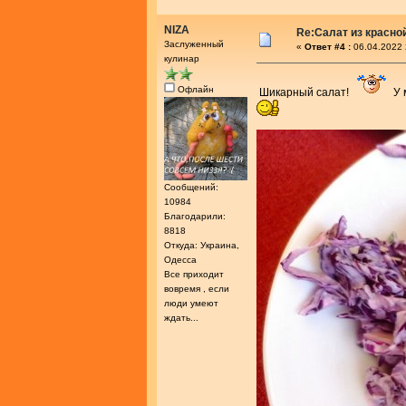
NIZA
Re:Салат из красно
Заслуженный
«
Ответ #4 :
06.04.2022 
кулинар
Офлайн
Шикарный салат!
У 
Сообщений:
10984
Благодарили:
8818
Откуда: Украина,
Одесса
Все приходит
вовремя , если
люди умеют
ждать...