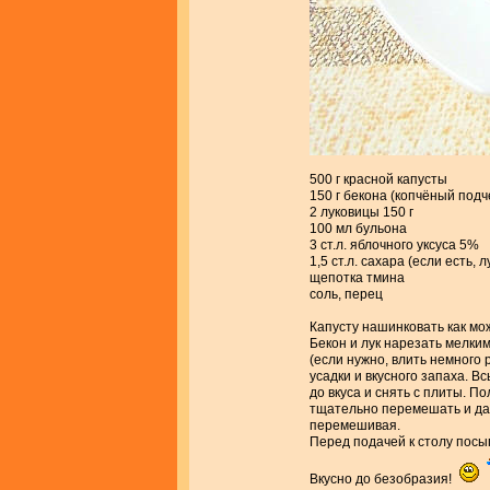
500 г красной капусты
150 г бекона (копчёный подч
2 луковицы 150 г
100 мл бульона
3 ст.л. яблочного уксуса 5%
1,5 ст.л. сахара (если есть,
щепотка тмина
соль, перец
Капусту нашинковать как мо
Бекон и лук нарезать мелки
(если нужно, влить немного 
усадки и вкусного запаха. В
до вкуса и снять с плиты. По
тщательно перемешать и дат
перемешивая.
Перед подачей к столу пос
Вкусно до безобразия!