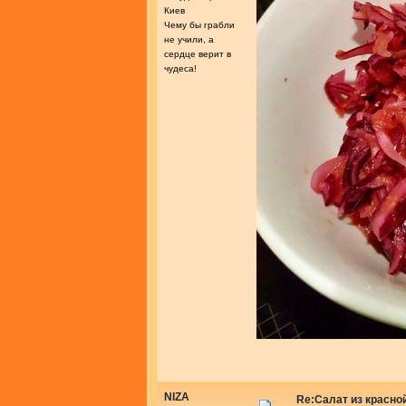
Киев
Чему бы грабли
не учили, а
сердце верит в
чудеса!
NIZA
Re:Салат из красно