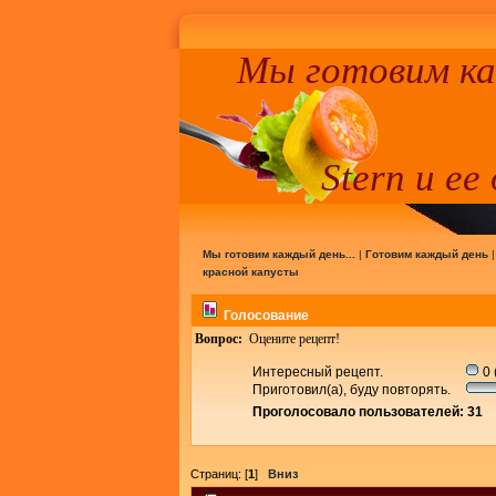
Мы готовим к
Stern и ее
Мы готовим каждый день...
|
Готовим каждый день
красной капусты
Голосование
Вопрос:
Оцените рецепт!
Интересный рецепт.
0 
Приготовил(а), буду повторять.
Проголосовало пользователей: 31
Страниц: [
1
]
Вниз