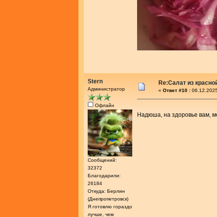
Stern
Re:Салат из красно
Администратор
«
Ответ #10 :
06.12.2025
Офлайн
Надюша, на здоровье вам, 
Сообщений:
32372
Благодарили:
26184
Откуда: Берлин
(Днепропетровск)
Я готовлю гораздо
лучше, чем