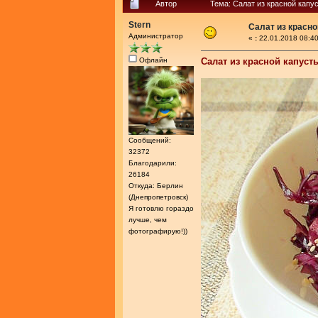
Автор
Тема: Салат из красной капу
Stern
Салат из красн
Администратор
«
:
22.01.2018 08:40
Офлайн
Салат из красной капуст
Сообщений:
32372
Благодарили:
26184
Откуда: Берлин
(Днепропетровск)
Я готовлю гораздо
лучше, чем
фотографирую!))