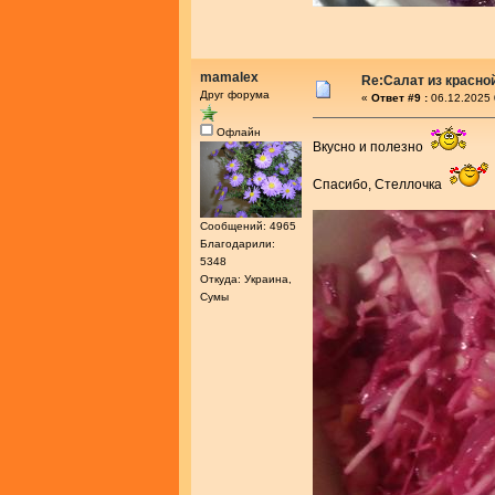
mamalex
Re:Салат из красно
Друг форума
«
Ответ #9 :
06.12.2025 
Офлайн
Вкусно и полезно
Спасибо, Стеллочка
Сообщений: 4965
Благодарили:
5348
Откуда: Украина,
Сумы