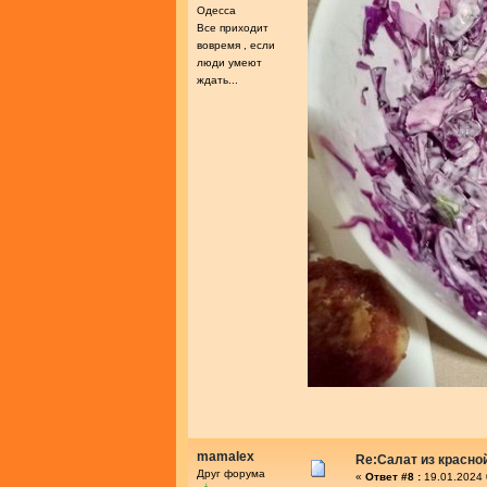
Одесса
Все приходит
вовремя , если
люди умеют
ждать...
mamalex
Re:Салат из красно
Друг форума
«
Ответ #8 :
19.01.2024 