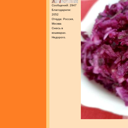
Сообщений: 2947
Благодарили:
2052
Откуда: Россия,
Москва
Снюсь в
кошмарах.
Недорого.