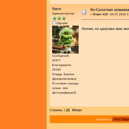
Stern
Re:Салатная заправк
Администратор
«
Ответ #19 :
04.07.2026 1
Офлайн
Ленчик, на здоровье вам, мо
Сообщений:
32377
Благодарили:
26190
Откуда: Берлин
(Днепропетровск)
Я готовлю гораздо
лучше, чем
фотографирую!))
Страниц:
1
[
2
]
Вверх
Перейти в: