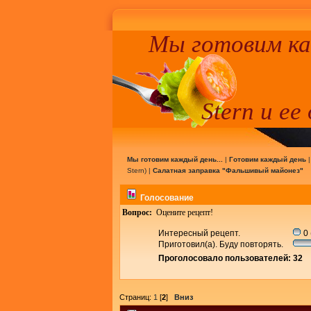
Мы готовим к
Stern и ее
Мы готовим каждый день...
|
Готовим каждый день
Stern
) |
Салатная заправка "Фальшивый майонез"
Голосование
Вопрос:
Оцените рецепт!
Интересный рецепт.
0 
Приготовил(а). Буду повторять.
Проголосовало пользователей: 32
Страниц:
1
[
2
]
Вниз