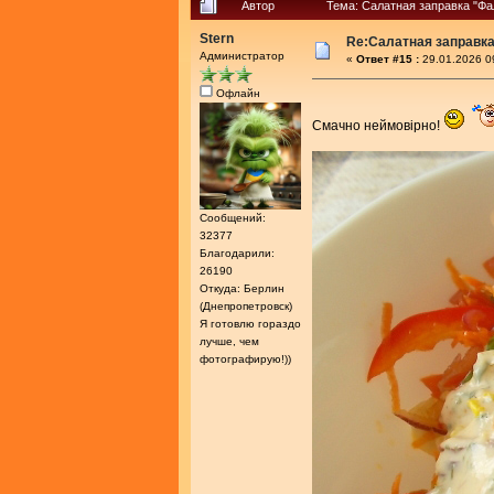
Автор
Тема: Салатная заправка "Ф
Stern
Re:Салатная заправк
Администратор
«
Ответ #15 :
29.01.2026 0
Офлайн
Смачно неймовiрно!
Сообщений:
32377
Благодарили:
26190
Откуда: Берлин
(Днепропетровск)
Я готовлю гораздо
лучше, чем
фотографирую!))