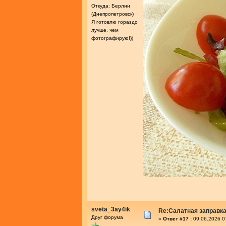
Откуда: Берлин
(Днепропетровск)
Я готовлю гораздо
лучше, чем
фотографирую!))
sveta_3ay4ik
Re:Салатная заправк
Друг форума
«
Ответ #17 :
09.06.2026 0