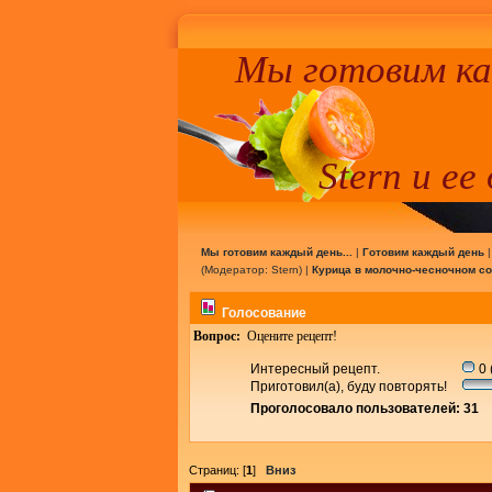
Мы готовим к
Stern и ее
Мы готовим каждый день...
|
Готовим каждый день
(Модератор:
Stern
) |
Курица в молочно-чесночном с
Голосование
Вопрос:
Оцените рецепт!
Интересный рецепт.
0 
Приготовил(а), буду повторять!
Проголосовало пользователей: 31
Страниц: [
1
]
Вниз