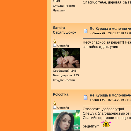
1849
Спасибо тебе, дорогая, за 
Откуда: Россия,
Чувашия
Sandra-
Re:Курица в молочно-
Стряпушонок
«
Ответ #2 :
29.01.2018 19:0
Несу спасибо за рецепт! Неж
Офлайн
спокойно ждать ужин.
Сообщений: 248
Благодарили: 235
Откуда: Россия
Polochka
Re:Курица в молочно-
«
Ответ #3 :
02.04.2019 07:1
Офлайн
Стеллочка, доброе утро!
Спешу с благодарностью от 
Спасибо огромное за рецепт
рецепты"