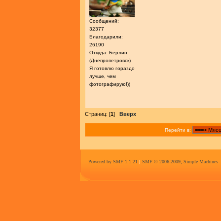
Сообщений:
32377
Благодарили:
26190
Откуда: Берлин
(Днепропетровск)
Я готовлю гораздо
лучше, чем
фотографирую!))
Страниц: [
1
]
Вверх
Перейти в:
Powered by SMF 1.1.21
|
SMF © 2006-2009, Simple Machines