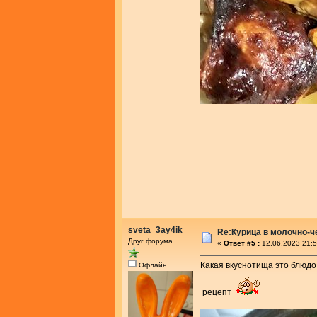
sveta_3ay4ik
Re:Курица в молочно-
Друг форума
«
Ответ #5 :
12.06.2023 21:5
Какая вкуснотища это блюдо
Офлайн
рецепт