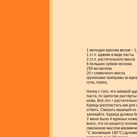
1 молодая курочка весом ~ 1,
1 ст.л. аджики в виде пасты
2 ст.л. растительного масла
6 больших зубков чеснока
250 мл молока
20 г сливочного масла
грузинские приправы (в идеа
соль, перец
Начну с того, что никакой а
паста, по щепотке растёртых
ножа. Всё это + растительно
Курицу распластать как для 
отбить. Смазать кашицей из 
запекайте. Курица должна б
У меня было 4 куриных ножки
всего, что по рецепту поло
смазанную маслом керамиче
°С (конвекция 180°С) духовк