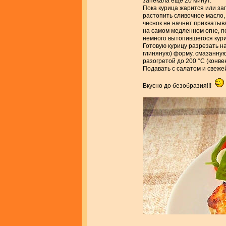
запекала ещё 20 минут.
Пока курица жарится или за
растопить сливочное масло, 
чеснок не начнёт прихватыва
на самом медленном огне, пе
немного вытопившегося кур
Готовую курицу разрезать н
глиняную) форму, смазанную
разогретой до 200 °С (конве
Подавать с салатом и свеже
Вкусно до безобразия!!!