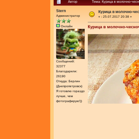
Автор
Тема: Курица в молочно-чес
Stern
Курица в молочно-че
Администратор
«
:
25.07.2017 20:38 »
Онлайн
Курица в молочно-чесно
Сообщений:
32377
Благодарили:
26190
Откуда: Берлин
(Днепропетровск)
Я готовлю гораздо
лучше, чем
фотографирую!))