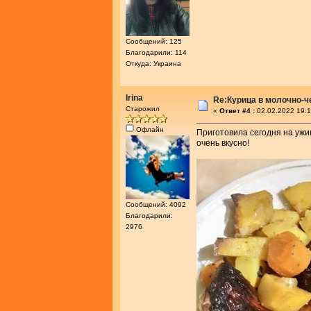
Сообщений: 125
Благодарили: 114
Откуда: Украина
Irina
Re:Курица в молочно-
Старожил
«
Ответ #4 :
02.02.2022 19:1
Офлайн
Приготовила сегодня на ужин
очень вкусно!
Сообщений: 4092
Благодарили:
2976