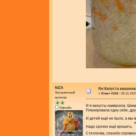
NIZA
Re:Капуста квашеная
Заслуженный
«
Ответ #103 :
30.11.202
кулинар
И я капусты наквасила. Шик
Офлайн
Планировала одну себе, дру
И детей ещё не было, а мы 
Надо срочно ещё крошить.
Стеллочка, спасибо огромно