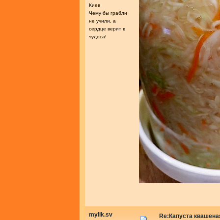
Киев
Чему бы грабли
не учили, а
сердце верит в
чудеса!
mylik.sv
Re:Капуста квашеная