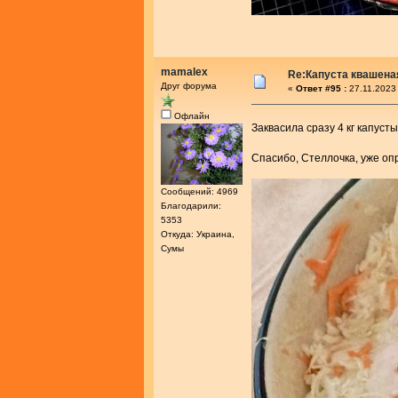
mamalex
Re:Капуста квашеная
Друг форума
«
Ответ #95 :
27.11.2023
Офлайн
Заквасила сразу 4 кг капуст
Спасибо, Стеллочка, уже оп
Сообщений: 4969
Благодарили:
5353
Откуда: Украина,
Сумы