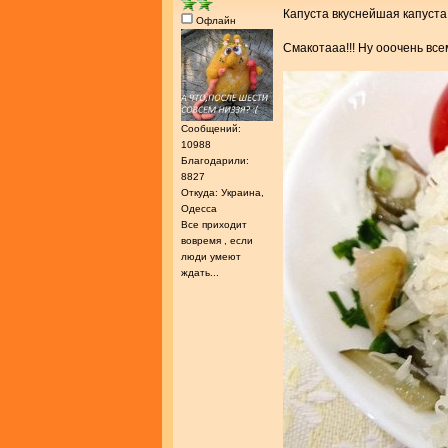
Капуста вкуснейшая капуст
Офлайн
Смакотааа!!! Ну ооочень в
Сообщений:
10988
Благодарили:
8827
Откуда: Украина,
Одесса
Все приходит
вовремя , если
люди умеют
ждать...