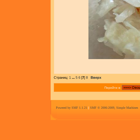
Страниц:
1
...
5
6
[
7
]
8
Вверх
Перейти в:
Powered by SMF 1.1.21
|
SMF © 2006-2009, Simple Machines