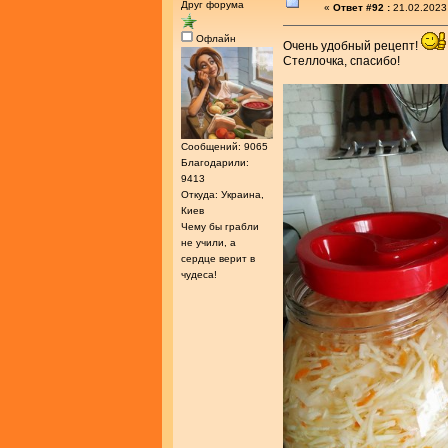
Друг форума
«
Ответ #92 :
21.02.2023
Офлайн
Очень удобный рецепт!
Стеллочка, спасибо!
Сообщений: 9065
Благодарили:
9413
Откуда: Украина,
Киев
Чему бы грабли
не учили, а
сердце верит в
чудеса!