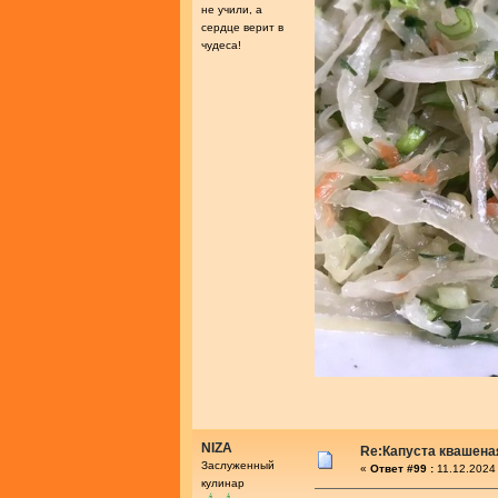
не учили, а
сердце верит в
чудеса!
NIZA
Re:Капуста квашеная
Заслуженный
«
Ответ #99 :
11.12.2024
кулинар