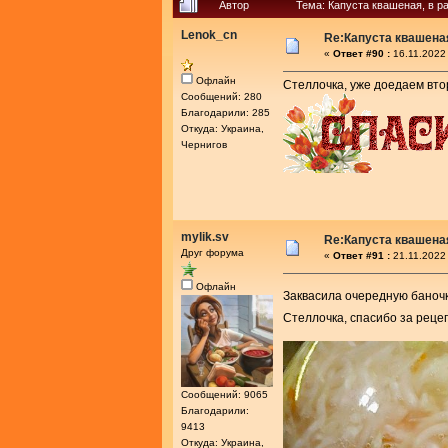
Автор
Тема: Капуста квашеная, в р
Lenok_cn
Re:Капуста квашеная
«
Ответ #90 :
16.11.2022 
Офлайн
Стеллочка, уже доедаем втор
Сообщений: 280
Благодарили: 285
Откуда: Украина,
Чернигов
mylik.sv
Re:Капуста квашеная
Друг форума
«
Ответ #91 :
21.11.2022
Офлайн
Заквасила очередную баноч
Стеллочка, спасибо за реце
Сообщений: 9065
Благодарили:
9413
Откуда: Украина,