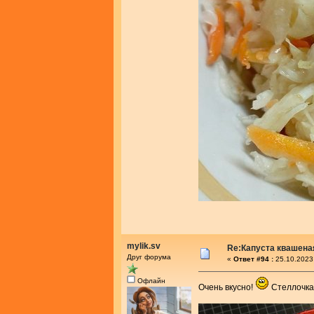
mylik.sv
Re:Капуста квашеная
Друг форума
«
Ответ #94 :
25.10.2023
Офлайн
Очень вкусно!
Стеллочка,