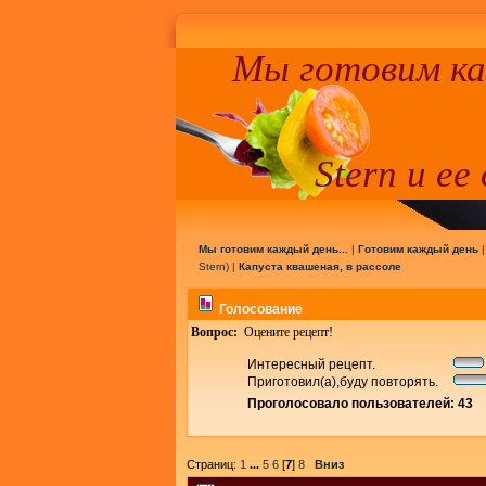
Мы готовим к
Stern и ее
Мы готовим каждый день...
|
Готовим каждый день
Stern
) |
Капуста квашеная, в рассоле
Голосование
Вопрос:
Оцените рецепт!
Интересный рецепт.
Приготовил(а),буду повторять.
Проголосовало пользователей: 43
Страниц:
1
...
5
6
[
7
]
8
Вниз