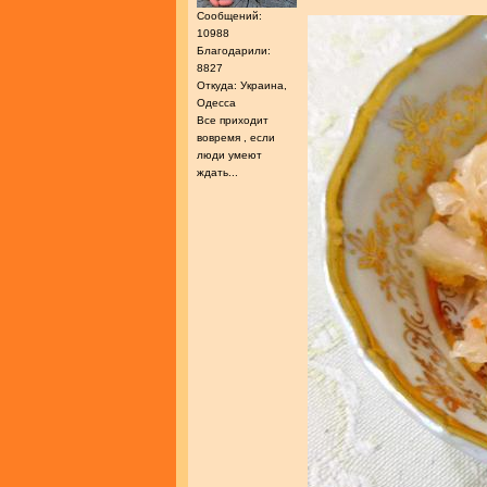
Сообщений:
10988
Благодарили:
8827
Откуда: Украина,
Одесса
Все приходит
вовремя , если
люди умеют
ждать...