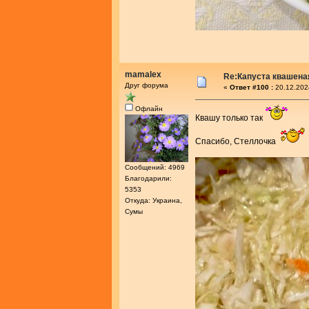
mamalex
Re:Капуста квашеная
Друг форума
«
Ответ #100 :
20.12.202
Офлайн
Квашу только так
Спасибо, Стеллочка
Сообщений: 4969
Благодарили:
5353
Откуда: Украина,
Сумы