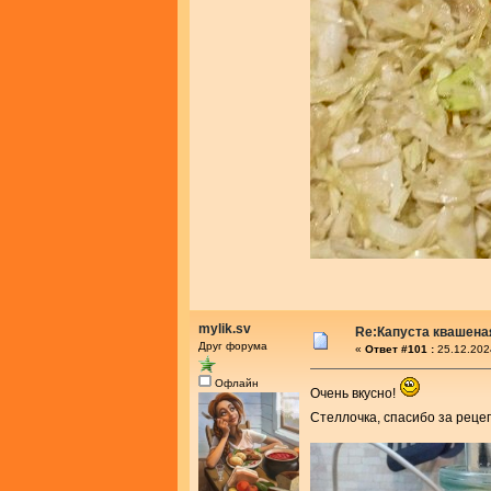
mylik.sv
Re:Капуста квашеная
Друг форума
«
Ответ #101 :
25.12.202
Офлайн
Очень вкусно!
Стеллочка, спасибо за реце