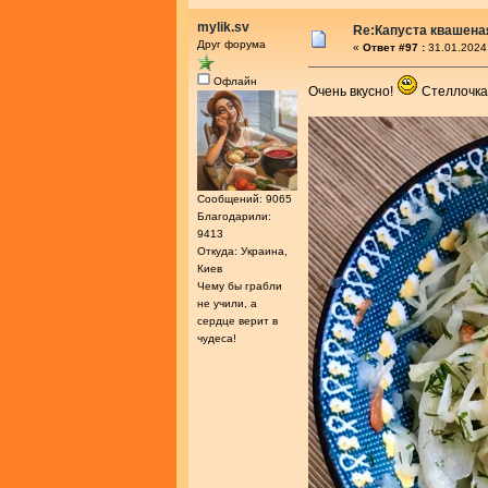
mylik.sv
Re:Капуста квашеная
Друг форума
«
Ответ #97 :
31.01.2024
Офлайн
Очень вкусно!
Стеллочка,
Сообщений: 9065
Благодарили:
9413
Откуда: Украина,
Киев
Чему бы грабли
не учили, а
сердце верит в
чудеса!