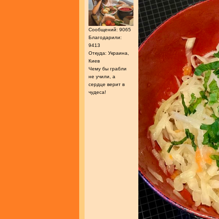
Сообщений: 9065
Благодарили:
9413
Откуда: Украина,
Киев
Чему бы грабли
не учили, а
сердце верит в
чудеса!