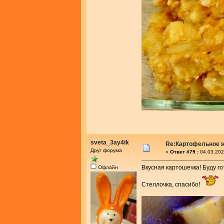
sveta_3ay4ik
Re:Картофельное 
Друг форума
«
Ответ #79 :
04.03.202
Вкусная картошечка! Буду г
Офлайн
Стеллочка, спасибо!