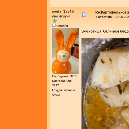
sveta_3ay4ik
Re:Картофельное 
Друг форума
«
Ответ #80 :
19.05.202
Офлайн
Вкуснотища! Отличное блюдо
Сообщений: 3205
Благодарили:
3837
Откуда: Украина,
Сумы