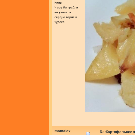
Киев
Чему бы грабли
не учили, а
сердце верит в
чудеса!
mamalex
Re:Картофельное 