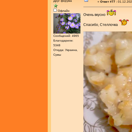
Друг форума
«
Ответ #77 :
01.12.202
Офлайн
Очень вкусно
Спасибо, Стеллочка
Сообщений: 4965
Благодарили:
5348
Откуда: Украина,
Сумы