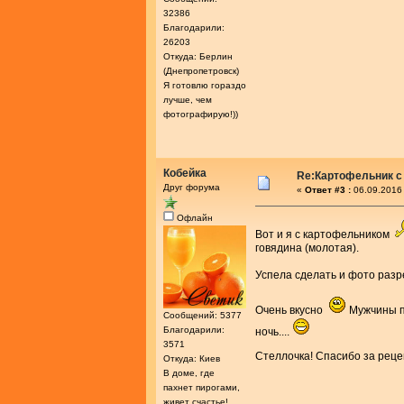
32386
Благодарили:
26203
Откуда: Берлин
(Днепропетровск)
Я готовлю гораздо
лучше, чем
фотографирую!))
Кобейка
Re:Картофельник с
Друг форума
«
Ответ #3 :
06.09.2016 
Офлайн
Вот и я с картофельником
говядина (молотая).
Успела сделать и фото разр
Очень вкусно
Мужчины пр
Сообщений: 5377
Благодарили:
ночь....
3571
Стеллочка! Спасибо за рец
Откуда: Киев
В доме, где
пахнет пирогами,
живет счастье!