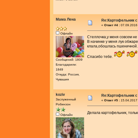
Мама Лена
Re:Картофельник с
«
Ответ #4 :
07.09.2016 
Офлайн
Стеллочка,у меня совсем не 
В начинке у меня лук обжар
клала,обошлась пшеничной.
Спасибо тебе.
Сообщений: 1809
Благодарили:
1849
Откуда: Россия,
Чувашия
koziv
Re:Картофельник с
Заслуженный
«
Ответ #5 :
15.04.2017 
Робинзон
Делала картофельник, только
Офлайн