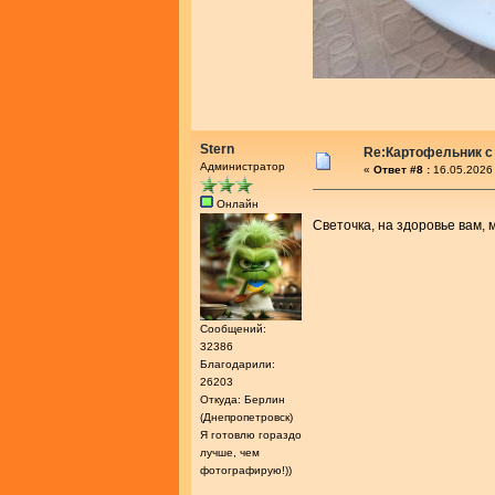
Stern
Re:Картофельник с
Администратор
«
Ответ #8 :
16.05.2026 
Онлайн
Светочка, на здоровье вам,
Сообщений:
32386
Благодарили:
26203
Откуда: Берлин
(Днепропетровск)
Я готовлю гораздо
лучше, чем
фотографирую!))