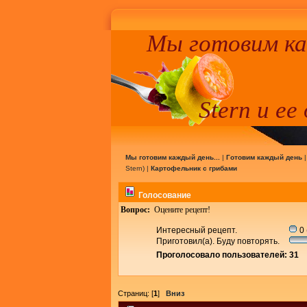
Мы готовим к
Stern и ее
Мы готовим каждый день...
|
Готовим каждый день
Stern
) |
Картофельник с грибами
Голосование
Вопрос:
Оцените рецепт!
Интересный рецепт.
0 
Приготовил(а). Буду повторять.
Проголосовало пользователей: 31
Страниц: [
1
]
Вниз