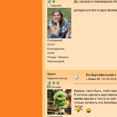
Да, сколько я пережарила б
Офлайн
догадаться все в одну форму
Сообщений:
10737
Благодарили:
11142
Откуда: Украина,
Хмельницкий
Stern
Re:Картофельник с
Администратор
«
Ответ #2 :
02.09.2016 
Онлайн
Ириша, так и быть, тебе пр
Я хотела сделать картофель
сопли
жвачка и теста из неё
только заткнуть это безобра
Сообщений: