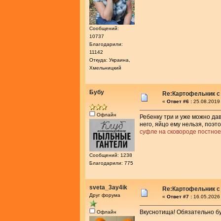
Сообщений:
10737
Благодарили:
11142
Откуда: Украина,
Хмельницкий
Бубу
Re:Картофельник с
«
Ответ #6 :
25.08.2019 
Офлайн
Ребенку три и уже можно да
него, яйцо ему нельзя, поэ
суфле на сковороде постное
Сообщений: 1238
Благодарили: 775
sveta_3ay4ik
Re:Картофельник с
Друг форума
«
Ответ #7 :
16.05.2026 
Вкуснотища! Обязательно бу
Офлайн