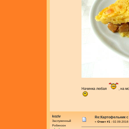
Начинка любая
, на м
koziv
Re:Картофельник с
Заслуженный
«
Ответ #1 :
02.09.2016 
Робинзон