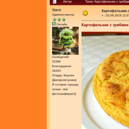
Автор
Тема: Картофельник с грибам
Stern
Картофельник с
Администратор
«
:
02.09.2016 12:0
Онлайн
Картофельник с грибами
Сообщений:
32386
Благодарили:
26203
Откуда: Берлин
(Днепропетровск)
Я готовлю гораздо
лучше, чем
фотографирую!))