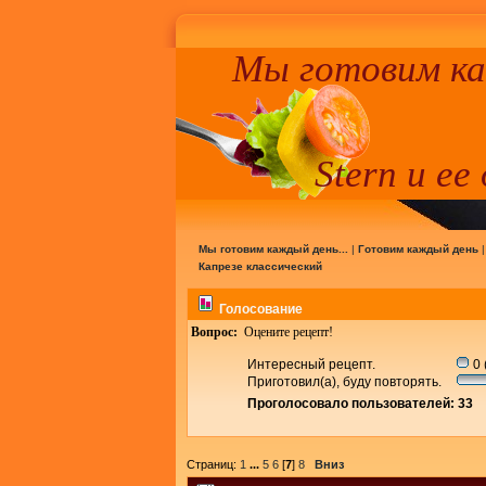
Мы готовим к
Stern и ее
Мы готовим каждый день...
|
Готовим каждый день
Капрезе классический
Голосование
Вопрос:
Оцените рецепт!
Интересный рецепт.
0 
Приготовил(а), буду повторять.
Проголосовало пользователей: 33
Страниц:
1
...
5
6
[
7
]
8
Вниз