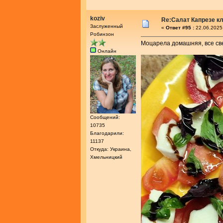
koziv
Re:Салат Капрезе к
Заслуженный
«
Ответ #95 :
22.06.2025
Робинзон
Моцарела домашняя, все све
Онлайн
Сообщений:
10735
Благодарили:
11137
Откуда: Украина,
Хмельницкий