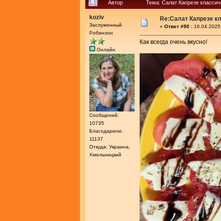
Автор
Тема: Салат Капрезе классич
koziv
Re:Салат Капрезе к
Заслуженный
«
Ответ #90 :
16.04.2025
Робинзон
Как всегда очень вкусно!
Онлайн
Сообщений:
10735
Благодарили:
11137
Откуда: Украина,
Хмельницкий