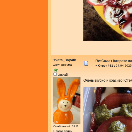
sveta_3ay4ik
Re:Салат Капрезе к
Друг форума
«
Ответ #91 :
24.04.2025
Офлайн
Очень вкусно и красиво! Сте
Сообщений: 3211
Благодарили: