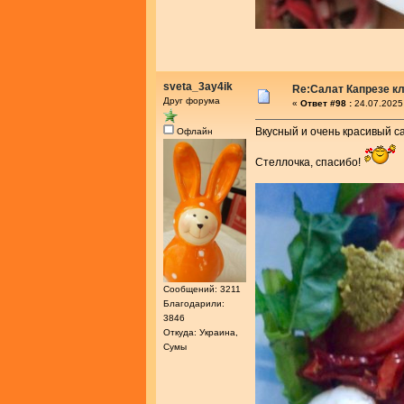
sveta_3ay4ik
Re:Салат Капрезе к
Друг форума
«
Ответ #98 :
24.07.2025
Вкусный и очень красивый с
Офлайн
Стеллочка, спасибо!
Сообщений: 3211
Благодарили:
3846
Откуда: Украина,
Сумы