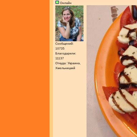
Онлайн
Сообщений:
10735
Благодарили:
11137
Откуда: Украина,
Хмельницкий