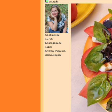
Онлайн
Сообщений:
10735
Благодарили:
11137
Откуда: Украина,
Хмельницкий