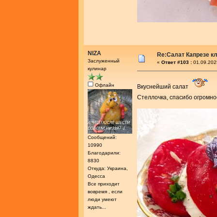
NIZA
Re:Салат Капрезе к
Заслуженный
«
Ответ #103 :
01.09.202
кулинар
Офлайн
Вкуснейший салат
Стеллочка, спасибо огромно
Сообщений:
10990
Благодарили:
8830
Откуда: Украина,
Одесса
Все приходит
вовремя , если
люди умеют
ждать...