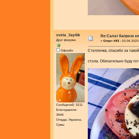
sveta_3ay4ik
Re:Салат Капрезе к
Друг форума
«
Ответ #93 :
03.06.2025
Стеллочка, спасибо за тако
Офлайн
стола. Обязательно буду го
Сообщений: 3211
Благодарили:
3846
Откуда: Украина,
Сумы