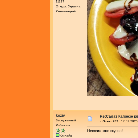
11137
Откуда: Украина,
Хмельницкий
koziv
Re:Салат Капрезе к
Заслуженный
«
Ответ #97 :
17.07.2025
Робинзон
Невозможно вкусно!
Онлайн