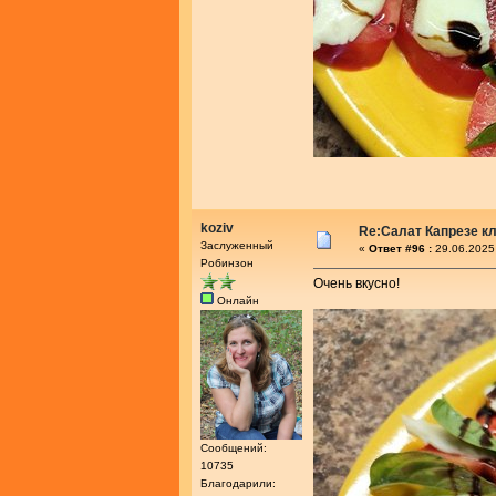
koziv
Re:Салат Капрезе к
Заслуженный
«
Ответ #96 :
29.06.2025
Робинзон
Очень вкусно!
Онлайн
Сообщений:
10735
Благодарили: