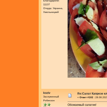
Благодарили:
11137
Откуда: Украина,
Хмельницкий
koziv
Re:Салат Капрезе к
Заслуженный
«
Ответ #102 :
28.08.202
Робинзон
Обожаемый салатик!