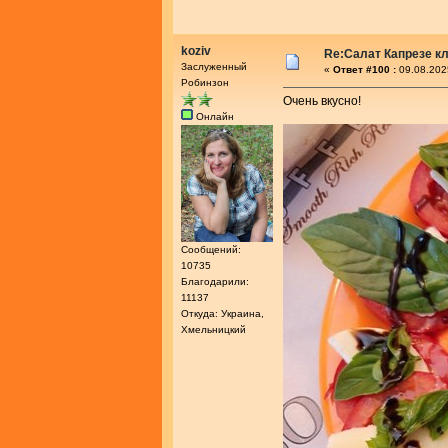
koziv
Re:Салат Капрезе к
Заслуженный
«
Ответ #100 :
09.08.202
Робинзон
Очень вкусно!
Онлайн
Сообщений:
10735
Благодарили:
11137
Откуда: Украина,
Хмельницкий