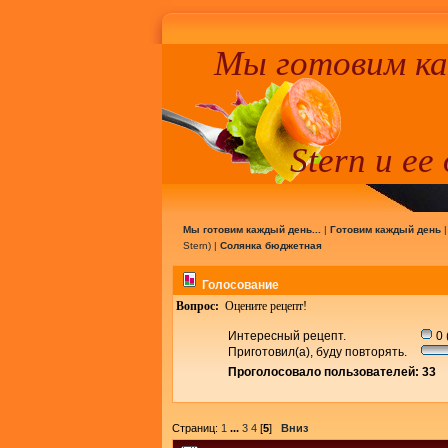
Мы готовим к
Stern и ее
Мы готовим каждый день...
|
Готовим каждый день
Stern
) |
Солянка бюджетная
Голосование
Вопрос:
Оцените рецепт!
Интересный рецепт.
0 
Приготовил(а), буду повторять.
Проголосовало пользователей: 33
Страниц:
1
...
3
4
[
5
]
Вниз