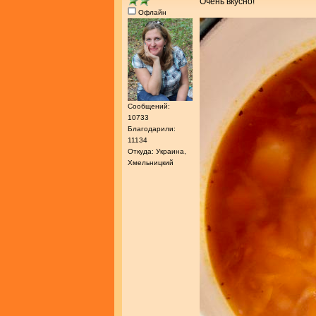
Очень вкусно!
Офлайн
Сообщений:
10733
Благодарили:
11134
Откуда: Украина,
Хмельницкий