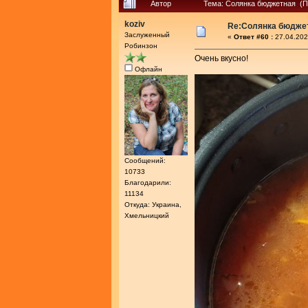
Автор
Тема: Солянка бюджетная (П
koziv
Re:Солянка бюдже
Заслуженный
«
Ответ #60 :
27.04.202
Робинзон
Очень вкусно!
Офлайн
Сообщений:
10733
Благодарили:
11134
Откуда: Украина,
Хмельницкий