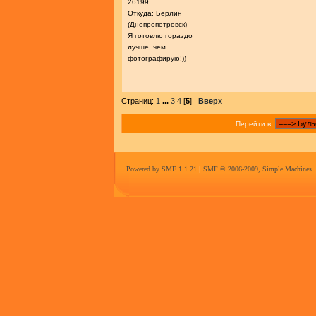
26199
Откуда: Берлин
(Днепропетровск)
Я готовлю гораздо
лучше, чем
фотографирую!))
Страниц:
1
...
3
4
[
5
]
Вверх
Перейти в:
Powered by SMF 1.1.21
|
SMF © 2006-2009, Simple Machines