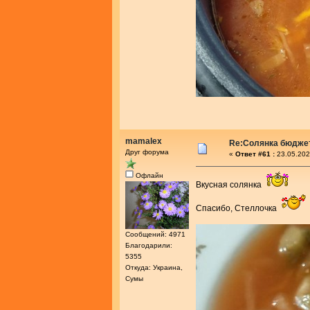
mamalex
Re:Солянка бюдже
Друг форума
«
Ответ #61 :
23.05.202
Офлайн
Вкусная солянка
Спасибо, Стеллочка
Сообщений: 4971
Благодарили:
5355
Откуда: Украина,
Сумы