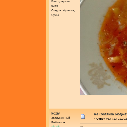
Благодарили:
5355
Откуда: Украина,
Сумы
koziv
Re:Солянка бюдже
Заслуженный
«
Ответ #63 :
13.01.202
Робинзон