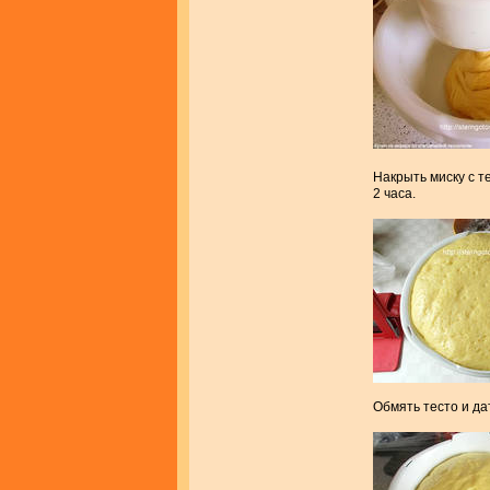
Накрыть миску с т
2 часа.
Обмять тесто и да