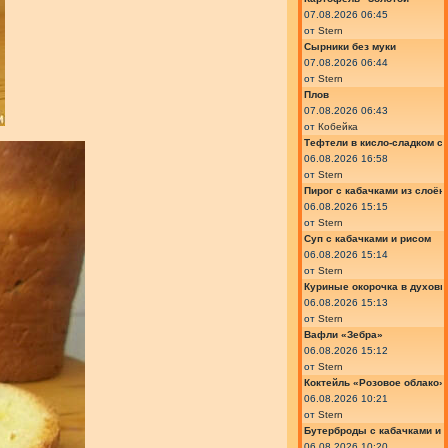
07.08.2026 06:45
от
Stern
Сырники без муки
07.08.2026 06:44
от
Stern
Плов
07.08.2026 06:43
от
Кобейка
Тефтели в кисло-сладком с
06.08.2026 16:58
от
Stern
Пирог с кабачками из слоён
06.08.2026 15:15
от
Stern
Суп с кабачками и рисом
06.08.2026 15:14
от
Stern
Куриные окорочка в духовк
06.08.2026 15:13
от
Stern
Вафли «Зебра»
06.08.2026 15:12
от
Stern
Коктейль «Розовое облако»
06.08.2026 10:21
от
Stern
Бутерброды с кабачками и
06.08.2026 10:20