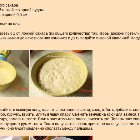
ого сахара
ой горкой сахарной пудры
олщиной 0,5 см
оме на ночь.
ереть с 1 ст. ложкой сахара (из общего количества) так, чтобы дрожжи потекли
ть венчиком до исчезновения комочков и дать подойти пышной шапочкой. Ког
 взбить в пышную пену, всыпать постепенно сахар, соль, взбить, добавить см
ор, куркуму, взбить. Влить в чашу опару. Сменить венчик на крюк для замеса
дру, замесить тесто. Влить растительное масло, вмесить его. Теперь постеп
 липнущего к рукам теста. Тесто получается очень приятное на ощупь, шелков
 руки, оно будет медленно сползать между пальцами.