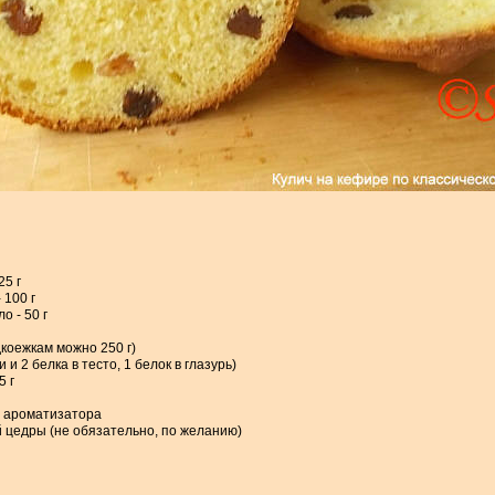
25 г
 100 г
о - 50 г
дкоежкам можно 250 г)
 и 2 белка в тесто, 1 белок в глазурь)
5 г
го ароматизатора
й цедры (не обязательно, по желанию)