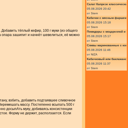
Салат Капрезе классически
05.08.2026 20:42
от
Stern
Кабачки с мясным фаршем 
05.08.2026 15:18
от
Stern
. Добавить тёплый кефир, 100 г муки (из общего
Помидоры с моцареллой и 
да опара зашипит и начнёт шевелиться, её можно
05.08.2026 15:17
от
Stern
Сливы маринованные с кон
05.08.2026 11:46
от
NIZA
Кабачковый или баклажано
05.08.2026 11:37
от
Stern
етану, взбить, добавить подтаявшее сливочное
. Перемешать массу. Постепенно всыпать 500 г
енно досыпАть муку, добиваясь консистенции
истое. Форму не держит, расползается. Если