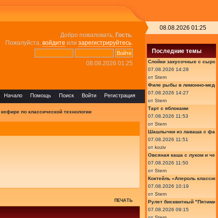
08.08.2026 01:25
Добро пожаловать,
Гость
.
Пожалуйста,
войдите
или
зарегистрируйтесь
.
Последние темы
Слойки закусочные с сыром
08.08.2026 01:25
07.08.2026 14:28
от
Stern
Филе рыбы в лимонно-медо
07.08.2026 14:27
Начало
Помощь
Поиск
Войти
Регистрация
от
Stern
Тарт с яблоками
 кефире по классической технологии
07.08.2026 11:53
от
Stern
Шашлычки из лаваша с фа
07.08.2026 11:51
от
koziv
Овсяная каша с луком и че
07.08.2026 11:50
от
Stern
Коктейль «Апероль классик
07.08.2026 10:19
от
Stern
ПЕЧАТЬ
Рулет бисквитный "Пятимин
07.08.2026 09:15
от
Stern