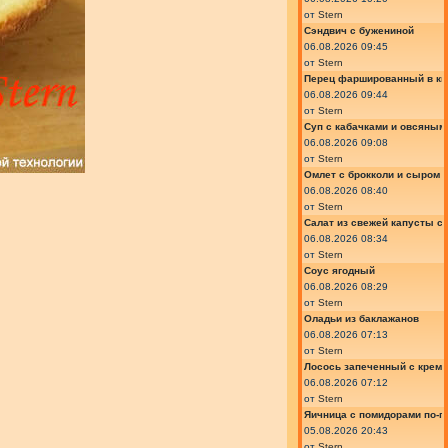
от
Stern
Сэндвич с бужениной
06.08.2026 09:45
от
Stern
Перец фаршированный в ки
06.08.2026 09:44
от
Stern
Суп с кабачками и овсяным
06.08.2026 09:08
от
Stern
Омлет с брокколи и сыром
06.08.2026 08:40
от
Stern
Салат из свежей капусты с
06.08.2026 08:34
от
Stern
Соус ягодный
06.08.2026 08:29
от
Stern
Оладьи из баклажанов
06.08.2026 07:13
от
Stern
Лосось запеченный с крем
06.08.2026 07:12
от
Stern
Яичница с помидорами по-г
05.08.2026 20:43
от
Stern