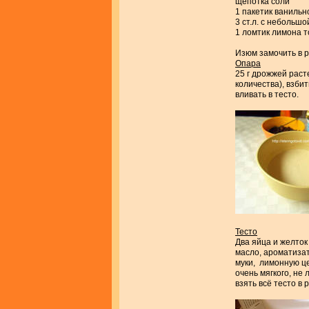
щепотка соли
1 пакетик ванильн
3 ст.л. с небольш
1 ломтик лимона т
Изюм замочить в р
Опара
25 г дрожжей раст
количества), взби
вливать в тесто.
Тесто
Два яйца и желток
масло, ароматизат
муки, лимонную це
очень мягкого, не
взять всё тесто в