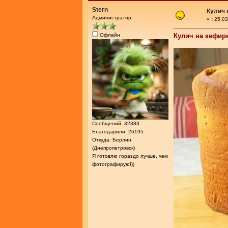
Stern
Кулич 
Администратор
«
:
25.03
Офлайн
Кулич на кефир
Сообщений: 32383
Благодарили: 26195
Откуда: Берлин
(Днепропетровск)
Я готовлю гораздо лучше, чем
фотографирую!))