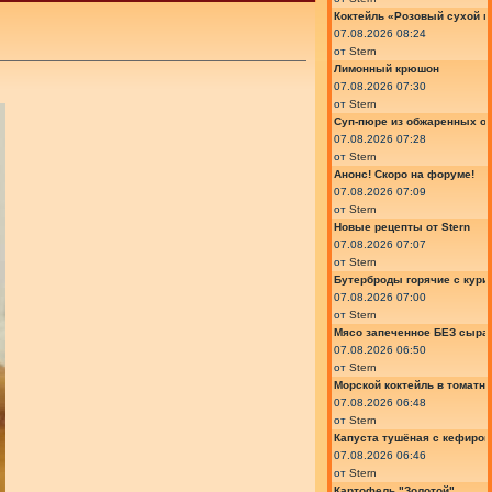
Коктейль «Розовый сухой м
07.08.2026 08:24
от
Stern
Лимонный крюшон
07.08.2026 07:30
от
Stern
Суп-пюре из обжаренных ов
07.08.2026 07:28
от
Stern
Анонс! Скоро на форуме!
07.08.2026 07:09
от
Stern
Новые рецепты от Stern
07.08.2026 07:07
от
Stern
Бутерброды горячие с курин
07.08.2026 07:00
от
Stern
Мясо запеченное БЕЗ сыра 
07.08.2026 06:50
от
Stern
Морской коктейль в томатн
07.08.2026 06:48
от
Stern
Капуста тушёная с кефиром
07.08.2026 06:46
от
Stern
Картофель "Золотой"