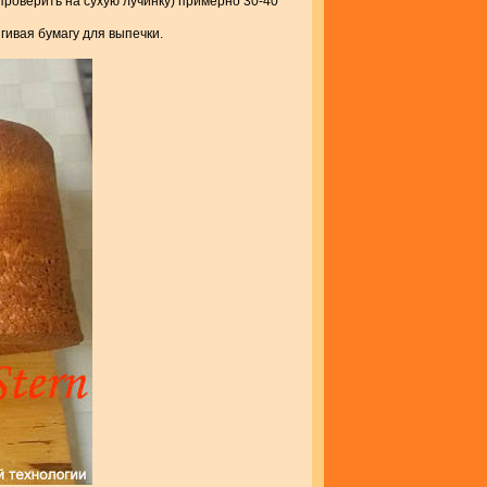
(проверить на сухую лучинку) примерно 30-40
гивая бумагу для выпечки.