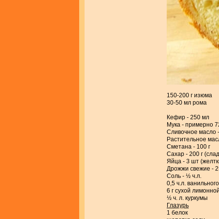
150-200 г изюма
30-50 мл рома
Кефир - 250 мл
Мука - примерно 7
Сливочное масло -
Растительное масл
Сметана - 100 г
Сахар - 200 г (сла
Яйца - 3 шт (желтки
Дрожжи свежие - 2
Соль - ½ ч.л.
0,5 ч.л. ванильно
6 г сухой лимонно
½ ч. л. куркумы
Глазурь
1 белок