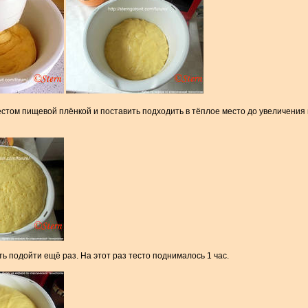
естом пищевой плёнкой и поставить подходить в тёплое место до увеличения 
ть подойти ещё раз. На этот раз тесто поднималось 1 час.