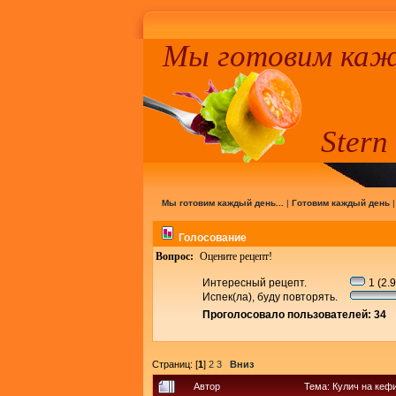
Мы готовим кажд
Stern
Мы готовим каждый день...
|
Готовим каждый день
Голосование
Вопрос:
Оцените рецепт!
Интересный рецепт.
1 (2.
Испек(ла), буду повторять.
Проголосовало пользователей: 34
Страниц: [
1
]
2
3
Вниз
Автор
Тема: Кулич на кеф