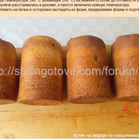
ри температуре 180 °С (конвекция 160 °С) на нижней (!) полке до готовности 
и куличи расстаивались в духовке, я просто включила нужную температуру.
ложить на бочок и осторожно вытащить из форм, придерживая форму и подтя