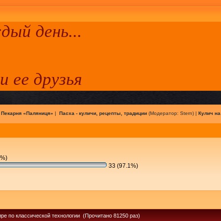
ый день...
 и ее друзья
|
Пекарня «Паляниця»
|
Пасха - куличи, рецепты, традиции
(Модератор:
Stern
) |
Кулич на
9%)
33 (97.1%)
ире по классической технологии (Прочитано 81250 раз)