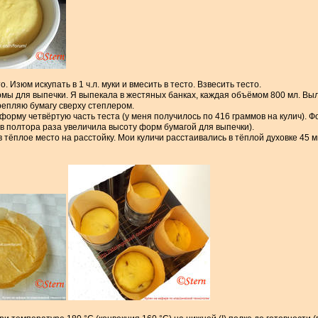
. Изюм искупать в 1 ч.л. муки и вмесить в тесто. Взвесить тесто.
мы для выпечки. Я выпекала в жестяных банках, каждая объёмом 800 мл. Вы
крепляю бумагу сверху степлером.
форму четвёртую часть теста (у меня получилось по 416 граммов на кулич). 
 в полтора раза увеличила высоту форм бумагой для выпечки).
в тёплое место на расстойку. Мои куличи расстаивались в тёплой духовке 45 