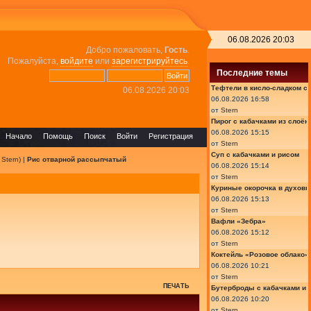
06.08.2026 20:03
Добро пожаловать,
Гость
.
Пожалуйста,
войдите
или
зарегистрируйтесь
.
Последние темы
Тефтели в кисло-сладком с
06.08.2026 20:03
06.08.2026 16:58
от
Stern
Пирог с кабачками из слоён
06.08.2026 15:15
Начало
Помощь
Поиск
Войти
Регистрация
от
Stern
Суп с кабачками и рисом
:
Stern
) |
Рис отварной рассыпчатый
06.08.2026 15:14
от
Stern
Куриные окорочка в духовк
06.08.2026 15:13
от
Stern
Вафли «Зебра»
06.08.2026 15:12
от
Stern
Коктейль «Розовое облако»
06.08.2026 10:21
от
Stern
ПЕЧАТЬ
Бутерброды с кабачками и
06.08.2026 10:20
от
Stern