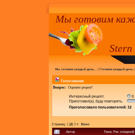
Мы готовим кажд
Stern
Мы готовим каждый день...
|
Готовим каждый день
Голосование
Вопрос:
Оцените рецепт!
Интересный рецепт.
0 
Приготовил(а), буду повторять.
Проголосовало пользователей: 32
Страниц:
1
[
2
]
3
4
Вниз
Автор
Тема: Рис отварной