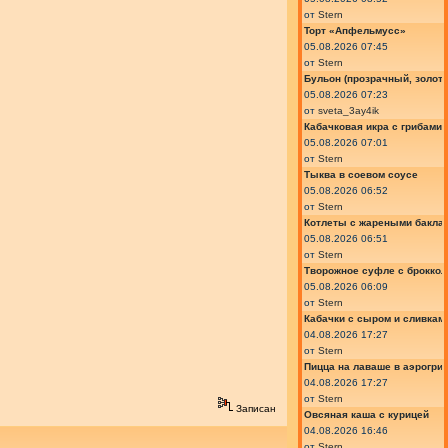
от
Stern
Торт «Апфельмусс»
05.08.2026 07:45
от
Stern
Бульон (прозрачный, золот
05.08.2026 07:23
от
sveta_3ay4ik
Кабачковая икра с грибами
05.08.2026 07:01
от
Stern
Тыква в соевом соусе
05.08.2026 06:52
от
Stern
Котлеты с жареными бакла
05.08.2026 06:51
от
Stern
Творожное суфле с броккол
05.08.2026 06:09
от
Stern
Кабачки с сыром и сливкам
04.08.2026 17:27
от
Stern
Пицца на лаваше в аэрогри
04.08.2026 17:27
от
Stern
Записан
Овсяная каша с курицей
04.08.2026 16:46
от
Stern