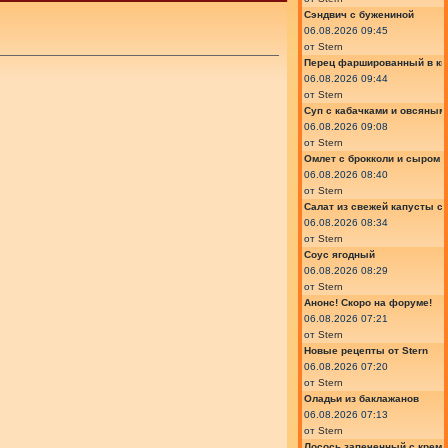
Сэндвич с бужениной
06.08.2026 09:45
от
Stern
Перец фаршированный в ки
06.08.2026 09:44
от
Stern
Суп с кабачками и овсяным
06.08.2026 09:08
от
Stern
Омлет с брокколи и сыром
06.08.2026 08:40
от
Stern
Салат из свежей капусты с
06.08.2026 08:34
от
Stern
Соус ягодный
06.08.2026 08:29
от
Stern
Анонс! Скоро на форуме!
06.08.2026 07:21
от
Stern
Новые рецепты от Stern
06.08.2026 07:20
от
Stern
Оладьи из баклажанов
06.08.2026 07:13
от
Stern
Лосось запеченный с крем