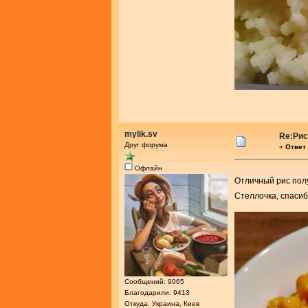
mylik.sv
Re:Рис
Друг форума
«
Ответ 
Офлайн
Отличный рис пол
Стеллочка, спасиб
Сообщений: 9065
Благодарили: 9413
Откуда: Украина, Киев