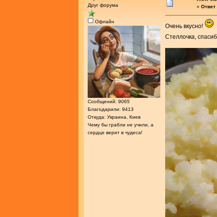
Друг форума
«
Ответ 
Офлайн
Очень вкусно!
Стеллочка, спасиб
Сообщений: 9065
Благодарили: 9413
Откуда: Украина, Киев
Чему бы грабли не учили, а
сердце верит в чудеса!