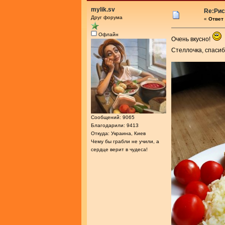
mylik.sv
Re:Рис
Друг форума
«
Ответ 
Офлайн
Очень вкусно!
Стеллочка, спасиб
Сообщений: 9065
Благодарили: 9413
Откуда: Украина, Киев
Чему бы грабли не учили, а
сердце верит в чудеса!