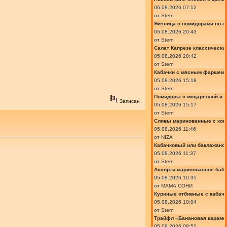
06.08.2026 07:12
от
Stern
Яичница с помидорами по-г
05.08.2026 20:43
от
Stern
Салат Капрезе классически
05.08.2026 20:42
от
Stern
Кабачки с мясным фаршем 
05.08.2026 15:18
от
Stern
Помидоры с моцареллой и 
Записан
05.08.2026 15:17
от
Stern
Сливы маринованные с кон
05.08.2026 11:46
от
NIZA
Кабачковый или баклажано
05.08.2026 11:37
от
Stern
Ассорти маринованное баб
05.08.2026 10:35
от
МАМА СОНИ
Куриные отбивные с кабач
05.08.2026 10:04
от
Stern
Трайфл «Банановая караме
05.08.2026 08:52