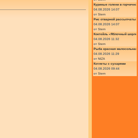
Куриные голени в горчично
04.08.2026 14:07
от
Stern
Рис отварной рассыпчатый
04.08.2026 14:07
от
Stern
Коктейль «Яблочный шорле»
04.08.2026 11:32
от
Stern
Рыба красная малосольная 
04.08.2026 11:29
от
NIZA
Котлеты с сухарями
04.08.2026 09:44
от
Stern