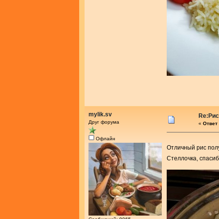
mylik.sv
Re:Рис
Друг форума
«
Ответ 
Офлайн
Отличный рис пол
Стеллочка, спасиб