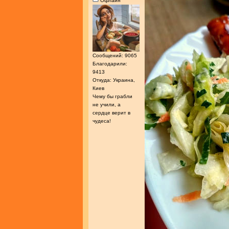
Офлайн
Сообщений: 9065
Благодарили:
9413
Откуда: Украина,
Киев
Чему бы грабли
не учили, а
сердце верит в
чудеса!