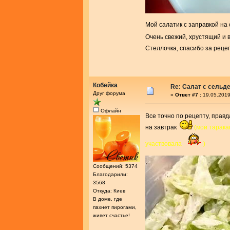
Мой салатик с заправкой на 
Очень свежий, хрустящий и 
Стеллочка, спасибо за реце
Кобейка
Re: Салат с сельд
Друг форума
«
Ответ #7 :
19.05.2019
Офлайн
Все точно по рецепту, прав
на завтрак
(мои тарака
участвовала
)
Сообщений: 5374
Благодарили:
3568
Откуда: Киев
В доме, где
пахнет пирогами,
живет счастье!