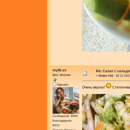
mylik.sv
Re: Салат с сельд
Друг форума
«
Ответ #11 :
25.11.202
Офлайн
Очень вкусно!
Стеллочка,
Сообщений: 9065
Благодарили:
9413
Откуда: Украина,