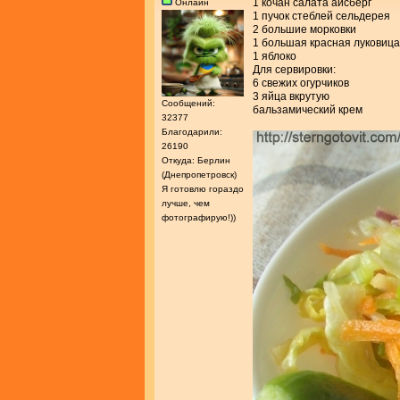
1 кочан салата айсберг
Онлайн
1 пучок стеблей сельдерея
2 большие морковки
1 большая красная луковица
1 яблоко
Для сервировки:
6 свежих огурчиков
3 яйца вкрутую
Сообщений:
бальзамический крем
32377
Благодарили:
26190
Откуда: Берлин
(Днепропетровск)
Я готовлю гораздо
лучше, чем
фотографирую!))