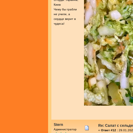
Киев
Чему бы грабли
не учили, а
сердце верит в
чудеса!
Stern
Re: Салат с сельд
Администратор
«
Ответ #12 :
29.01.202