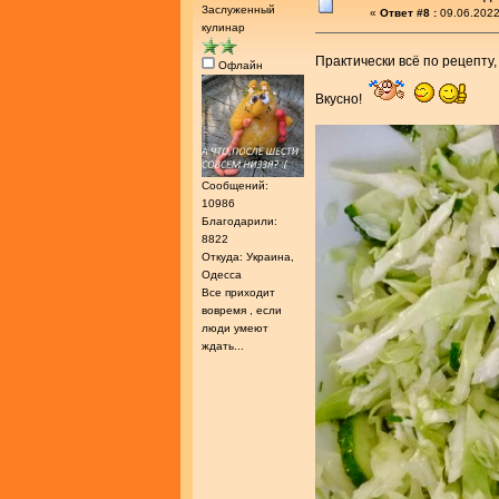
Заслуженный
«
Ответ #8 :
09.06.2022
кулинар
Практически всё по рецепту,
Офлайн
Вкусно!
Сообщений:
10986
Благодарили:
8822
Откуда: Украина,
Одесса
Все приходит
вовремя , если
люди умеют
ждать...