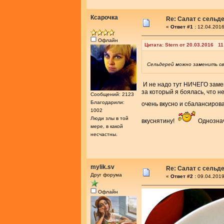
Ксарочка
Re: Салат с сельд
«
Ответ #1 :
12.04.2016
Офлайн
Цитата: Stern от 20.03.2016 11
Сельдерей можно заменить св
И не надо тут НИЧЕГО заменя
за который я боялась, что н
Сообщений: 2123
Благодарили:
очень вкусно и сбалансиров
1002
Люди злы в той
вкуснятину!
Однознач
мере, в какой
несчастны.
mylik.sv
Re: Салат с сельд
Друг форума
«
Ответ #2 :
09.04.2019
Офлайн