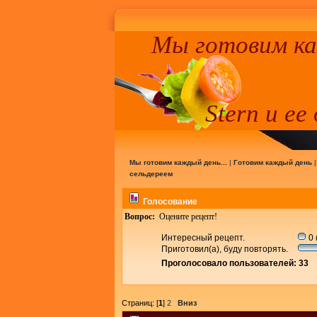
Мы готовим к
Stern и ее
Мы готовим каждый день...
|
Готовим каждый день
сельдереем
Голосование
Вопрос:
Оцените рецепт!
Интересный рецепт.
0 
Приготовил(а), буду повторять.
Проголосовало пользователей: 33
Страниц: [
1
]
2
Вниз