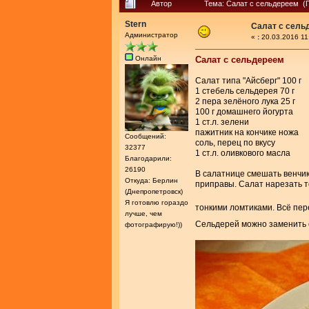
Автор
Тема: Салат с сельдереем (
Stern
Салат с сель
Администратор
«
:
20.03.2016 11
Онлайн
Салат с сельдереем
Салат типа "Айсберг" 100 г
1 стебель сельдерея 70 г
2 пера зелёного лука 25 г
100 г домашнего йогурта
1 ст.л. зелени
пажитник на кончике ножа
Сообщений:
соль, перец по вкусу
32377
1 ст.л. оливкового масла
Благодарили:
26190
В салатнице смешать венчик
Откуда: Берлин
приправы. Салат нарезать т
(Днепропетровск)
Я готовлю гораздо
тонкими ломтиками. Всё пе
лучше, чем
Сельдерей можно заменить с
фотографирую!))