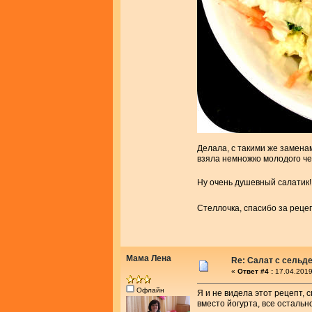
Делала, с такими же заменам
взяла немножко молодого че
Ну очень душевный салатик
Стеллочка, спасибо за реце
Мама Лена
Re: Салат с сельд
«
Ответ #4 :
17.04.2019
Офлайн
Я и не видела этот рецепт, 
вместо йогурта, все остальн