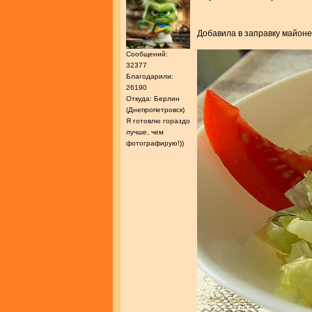
Добавила в заправку майоне
Сообщений:
32377
Благодарили:
26190
Откуда: Берлин
(Днепропетровск)
Я готовлю гораздо
лучше, чем
фотографирую!))