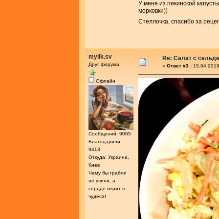
У меня из пекинской капуст
морковки))
Стеллочка, спасибо за реце
mylik.sv
Re: Салат с сельд
Друг форума
«
Ответ #3 :
15.04.2019
Офлайн
Сообщений: 9065
Благодарили:
9413
Откуда: Украина,
Киев
Чему бы грабли
не учили, а
сердце верит в
чудеса!