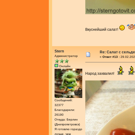
Вкуснейший салат!
Stern
Re: Салат с сельд
Администратор
«
Ответ #13 :
29.02.202
Онлайн
Народ захвалил!
Сообщений:
32377
Благодарили:
26190
Откуда: Берлин
(Днепропетровск)
Я готовлю гораздо
лучше, чем