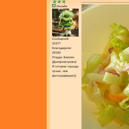
Онлайн
Сообщений:
32377
Благодарили:
26190
Откуда: Берлин
(Днепропетровск)
Я готовлю гораздо
лучше, чем
фотографирую!))