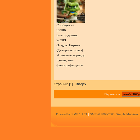
Сообщений:
32386
Благодарили:
26203
Откуда: Берлин
(Днепропетровск)
Я готовлю гораздо
лучше, чем
фотографирую!))
Страниц: [
1
]
Вверх
Перейти в:
Powered by SMF 1.1.21
|
SMF © 2006-2009, Simple Machines