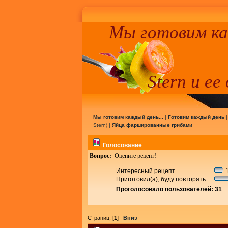
Мы готовим к
Stern и ее
Мы готовим каждый день...
|
Готовим каждый день
Stern
) |
Яйца фаршированные грибами
Голосование
Вопрос:
Оцените рецепт!
Интересный рецепт.
1
Приготовил(а), буду повторять.
Проголосовало пользователей: 31
Страниц: [
1
]
Вниз