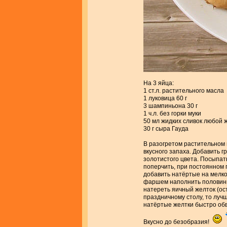
На 3 яйца:
1 ст.л. растительного масла
1 луковица 60 г
3 шампиньона 30 г
1 ч.л. без горки муки
50 мл жидких сливок любой 
30 г сыра Гауда
В разогретом растительном 
вкусного запаха. Добавить 
золотистого цвета. Посыпать
поперчить, при постоянном 
добавить натёртые на мелко
фаршем наполнить половинки
натереть яичный желток (ос
праздничному столу, то луч
натёртые желтки быстро об
Вкусно до безобразия!