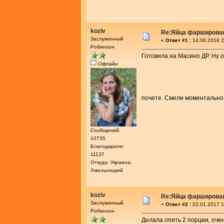
koziv
Re:Яйца фарширова
Заслуженный
«
Ответ #1 :
14.06.2016 2
Робинзон
Готовила на Масино ДР. Ну 
Офлайн
почете. Смели моментально
Сообщений:
10735
Благодарили:
11137
Откуда: Украина,
Хмельницкий
koziv
Re:Яйца фарширова
Заслуженный
«
Ответ #2 :
02.01.2017 1
Робинзон
Делала опять 2 порции, очень