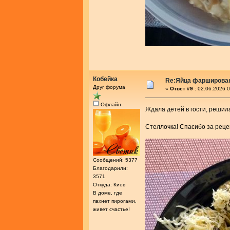
Кобейка
Re:Яйца фарширова
Друг форума
«
Ответ #9 :
02.06.2026 0
Офлайн
Ждала детей в гости, решил
Стеллочка! Спасибо за рец
Сообщений: 5377
Благодарили:
3571
Откуда: Киев
В доме, где
пахнет пирогами,
живет счастье!