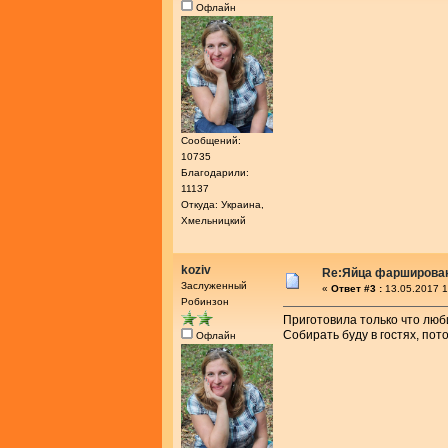
Офлайн
Сообщений:
10735
Благодарили:
11137
Откуда: Украина,
Хмельницкий
koziv
Re:Яйца фарширова
Заслуженный
«
Ответ #3 :
13.05.2017 1
Робинзон
Приготовила только что лю
Собирать буду в гостях, пото
Офлайн