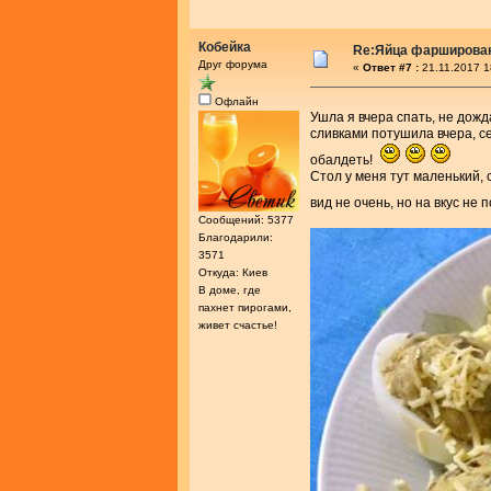
Кобейка
Re:Яйца фарширова
Друг форума
«
Ответ #7 :
21.11.2017 1
Офлайн
Ушла я вчера спать, не до
сливками потушила вчера, се
обалдеть!
Стол у меня тут маленький, 
вид не очень, но на вкус не
Сообщений: 5377
Благодарили:
3571
Откуда: Киев
В доме, где
пахнет пирогами,
живет счастье!