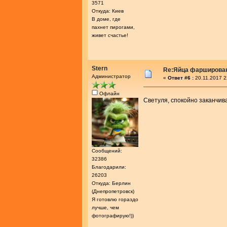
3571
Откуда: Киев
В доме, где
пахнет пирогами,
живет счастье!
Stern
Re:Яйца фарширова
Администратор
«
Ответ #6 :
20.11.2017 2
Офлайн
Светуля, спокойно заканчив
Сообщений:
32386
Благодарили:
26203
Откуда: Берлин
(Днепропетровск)
Я готовлю гораздо
лучше, чем
фотографирую!))