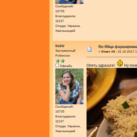
Сообщений:
10735
Благодарили:
11137
Откуда: Украина,
Хмельницкий
koziv
Re:Яйца фарширова
Заслуженный
«
Ответ #4 :
31.10.2017 1
Робинзон
Опять здрасьте!
Ну поче
Офлайн
Сообщений:
10735
Благодарили:
11137
Откуда: Украина,
Хмельницкий