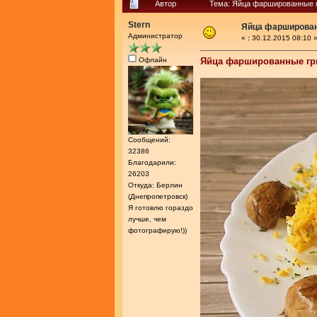
Автор
Тема: Яйца фаршированные г
Stern
Яйца фарширова
Администратор
«
:
30.12.2015 08:10 
Офлайн
Яйца фаршированные гр
Сообщений:
32386
Благодарили:
26203
Откуда: Берлин
(Днепропетровск)
Я готовлю гораздо
лучше, чем
фотографирую!))