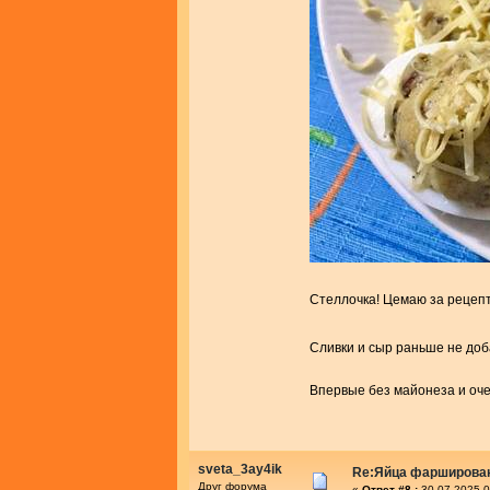
Стеллочка! Цемаю за рецеп
Сливки и сыр раньше не доб
Впервые без майонеза и оч
sveta_3ay4ik
Re:Яйца фарширова
Друг форума
«
Ответ #8 :
30.07.2025 0