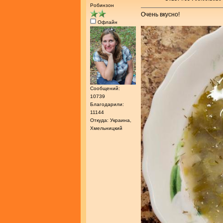
Робинзон
Очень вкусно!
Офлайн
Сообщений:
10739
Благодарили:
11144
Откуда: Украина,
Хмельницкий