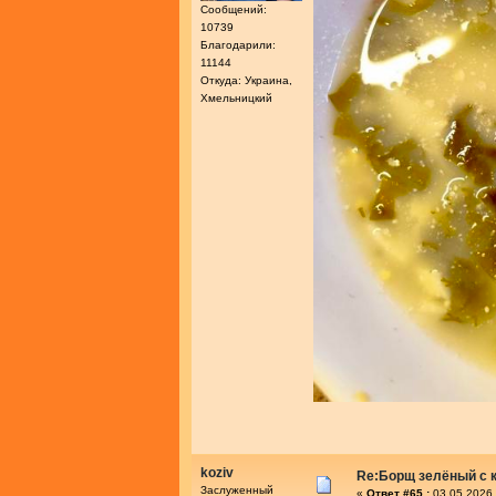
Сообщений:
10739
Благодарили:
11144
Откуда: Украина,
Хмельницкий
koziv
Re:Борщ зелёный с 
Заслуженный
«
Ответ #65 :
03.05.2026 