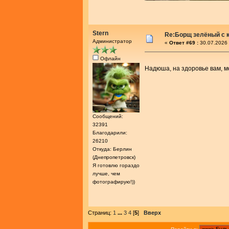
Stern
Re:Борщ зелёный с 
Администратор
«
Ответ #69 :
30.07.2026 
Офлайн
Надюша, на здоровье вам, 
Сообщений:
32391
Благодарили:
26210
Откуда: Берлин
(Днепропетровск)
Я готовлю гораздо
лучше, чем
фотографирую!))
Страниц:
1
...
3
4
[
5
]
Вверх