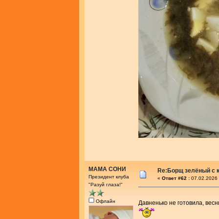
МАМА СОНИ
Re:Борщ зелёный с 
Президент клуба
«
Ответ #62 :
07.02.2026 
"Разуй глаза!"
Офлайн
Давненько не готовила, вес