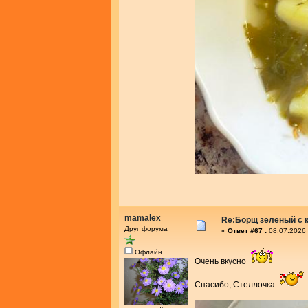
mamalex
Re:Борщ зелёный с 
Друг форума
«
Ответ #67 :
08.07.2026 
Офлайн
Очень вкусно
Спасибо, Стеллочка