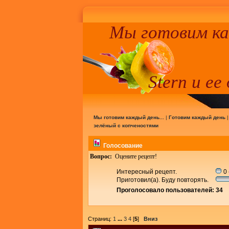
Мы готовим к
Stern и ее
Мы готовим каждый день...
|
Готовим каждый день
зелёный с копченостями
Голосование
Вопрос:
Оцените рецепт!
Интересный рецепт.
0 
Приготовил(а). Буду повторять.
Проголосовало пользователей: 34
Страниц:
1
...
3
4
[
5
]
Вниз