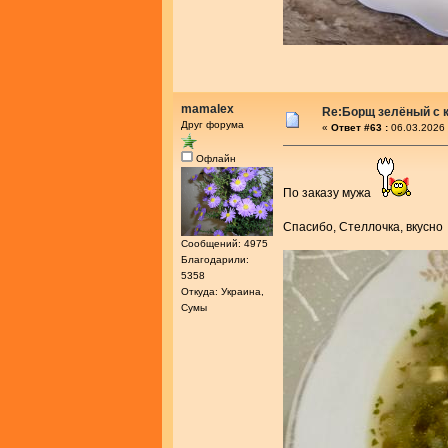
mamalex
Re:Борщ зелёный с 
Друг форума
«
Ответ #63 :
06.03.2026 
Офлайн
По заказу мужа
Спасибо, Стеллочка, вкусн
Сообщений: 4975
Благодарили:
5358
Откуда: Украина,
Сумы