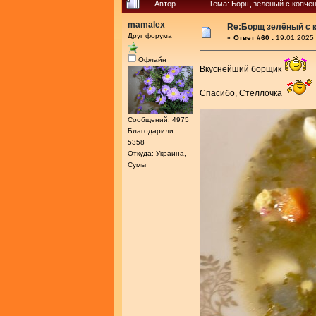
Автор
Тема: Борщ зелёный с копче
mamalex
Re:Борщ зелёный с 
Друг форума
«
Ответ #60 :
19.01.2025 
Офлайн
Вкуснейший борщик
Спасибо, Стеллочка
Сообщений: 4975
Благодарили:
5358
Откуда: Украина,
Сумы