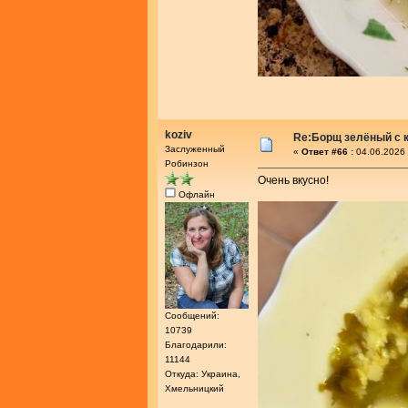
koziv
Re:Борщ зелёный с 
Заслуженный
«
Ответ #66 :
04.06.2026 
Робинзон
Очень вкусно!
Офлайн
Сообщений:
10739
Благодарили:
11144
Откуда: Украина,
Хмельницкий