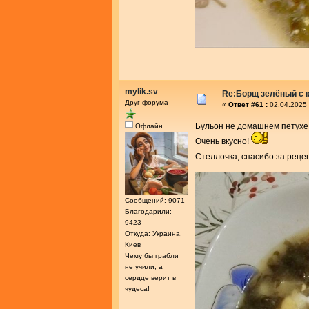
mylik.sv
Re:Борщ зелёный с 
Друг форума
«
Ответ #61 :
02.04.2025 
Бульон не домашнем петухе,
Офлайн
Очень вкусно!
Стеллочка, спасибо за реце
Сообщений: 9071
Благодарили:
9423
Откуда: Украина,
Киев
Чему бы грабли
не учили, а
сердце верит в
чудеса!