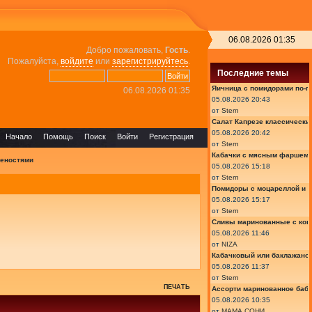
06.08.2026 01:35
Добро пожаловать,
Гость
.
Пожалуйста,
войдите
или
зарегистрируйтесь
.
Последние темы
Яичница с помидорами по-г
06.08.2026 01:35
05.08.2026 20:43
от
Stern
Салат Капрезе классически
05.08.2026 20:42
Начало
Помощь
Поиск
Войти
Регистрация
от
Stern
Кабачки с мясным фаршем 
ченостями
05.08.2026 15:18
от
Stern
Помидоры с моцареллой и 
05.08.2026 15:17
от
Stern
Сливы маринованные с кон
05.08.2026 11:46
от
NIZA
Кабачковый или баклажано
05.08.2026 11:37
от
Stern
ПЕЧАТЬ
Ассорти маринованное баб
05.08.2026 10:35
от
МАМА СОНИ