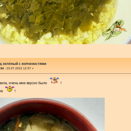
щ зелёный с копченостями
34 :
23.07.2022 12:57 »
вила, очень мне вкусно было
!
чка
!