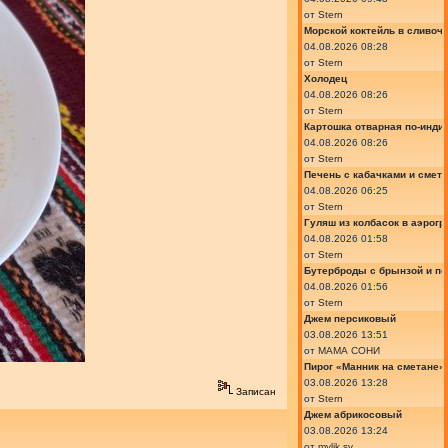
от
Stern
Морской коктейль в сливоч
04.08.2026 08:28
от
Stern
Холодец
04.08.2026 08:26
от
Stern
Картошка отварная по-инди
04.08.2026 08:26
от
Stern
Печень с кабачками и смет
04.08.2026 06:25
от
Stern
Гуляш из колбасок в аэрогр
04.08.2026 01:58
от
Stern
Бутерброды с брынзой и п
04.08.2026 01:56
от
Stern
Джем персиковый
03.08.2026 13:51
от
МАМА СОНИ
Пирог «Манник на сметане»
03.08.2026 13:28
Записан
от
Stern
Джем абрикосовый
03.08.2026 13:24
от
mylik.sv