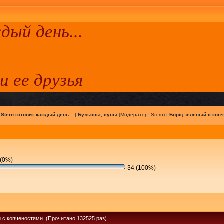
ый день...
 и ее друзья
|
Stern готовит каждый день...
|
Бульоны, супы
(Модератор:
Stern
) |
Борщ зелёный с коп
(0%)
34 (100%)
 с копченостями (Прочитано 132525 раз)