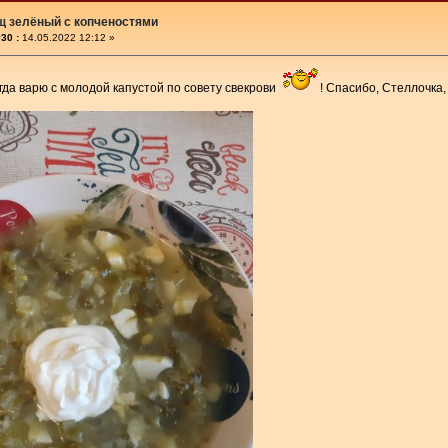
щ зелёный с копченостями
30 :
14.05.2022 12:12 »
егда варю с молодой капустой по совету свекрови
! Спасибо, Стеллочка