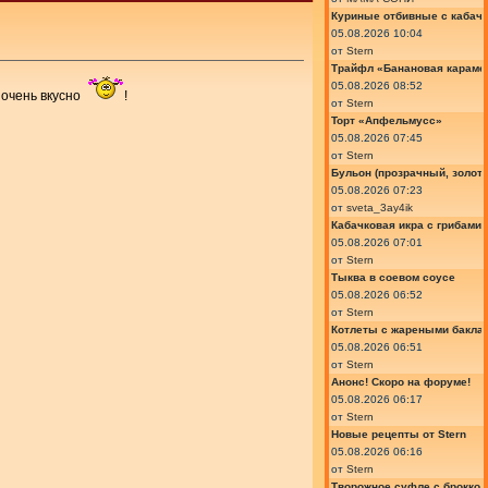
Куриные отбивные с кабач
05.08.2026 10:04
от
Stern
Трайфл «Банановая караме
05.08.2026 08:52
, очень вкусно
!
от
Stern
Торт «Апфельмусс»
05.08.2026 07:45
от
Stern
Бульон (прозрачный, золот
05.08.2026 07:23
от
sveta_3ay4ik
Кабачковая икра с грибами
05.08.2026 07:01
от
Stern
Тыква в соевом соусе
05.08.2026 06:52
от
Stern
Котлеты с жареными бакла
05.08.2026 06:51
от
Stern
Анонс! Скоро на форуме!
05.08.2026 06:17
от
Stern
Новые рецепты от Stern
05.08.2026 06:16
от
Stern
Творожное суфле с броккол