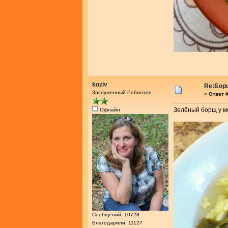
koziv
Re:Бор
Заслуженный Робинзон
«
Ответ #
Зелёный борщ у ме
Офлайн
Сообщений: 10728
Благодарили: 11127