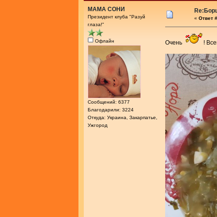
МАМА СОНИ
Re:Бор
Президент клуба "Разуй
«
Ответ #
глаза!"
Офлайн
Очень
! Вс
Сообщений: 6377
Благодарили: 3224
Откуда: Украина, Закарпатье,
Ужгород