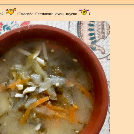
той
! Спасибо, Стеллочка, очень вкусно
!