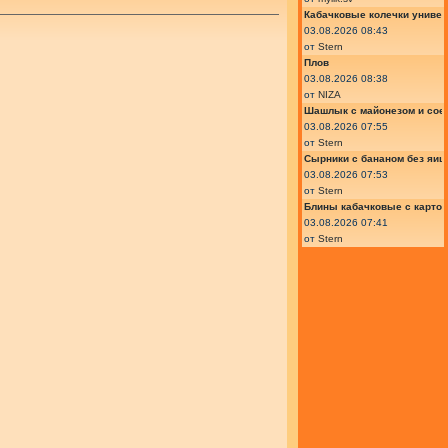
Кабачковые колечки униве
03.08.2026 08:43
от
Stern
Плов
03.08.2026 08:38
от
NIZA
Шашлык с майонезом и сое
03.08.2026 07:55
от
Stern
Сырники с бананом без яиц
03.08.2026 07:53
от
Stern
Блины кабачковые с карто
03.08.2026 07:41
от
Stern