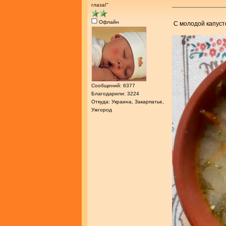
глаза!"
Офлайн
С молодой капус
Сообщений: 6377
Благодарили: 3224
Откуда: Украина, Закарпатье,
Ужгород