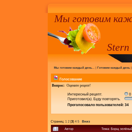
Мы готовим кажд
Stern
Мы готовим каждый день...
|
Готовим каждый день
Голосование
Вопрос:
Оцените рецепт!
Интересный рецепт.
0 
Приготовил(а). Буду повторять.
Проголосовало пользователей: 34
Страниц:
1
2
[
3
]
4
5
Вниз
Автор
Тема: Борщ зелёный