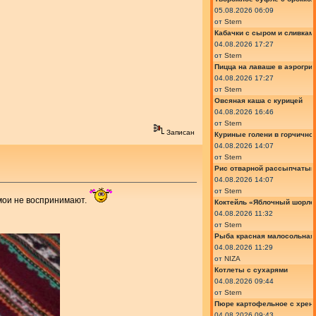
05.08.2026 06:09
от
Stern
Кабачки с сыром и сливкам
04.08.2026 17:27
от
Stern
Пицца на лаваше в аэрогри
04.08.2026 17:27
от
Stern
Овсяная каша с курицей
04.08.2026 16:46
от
Stern
Записан
Куриные голени в горчично
04.08.2026 14:07
от
Stern
Рис отварной рассыпчатый
04.08.2026 14:07
от
Stern
 мои не воспринимают.
Коктейль «Яблочный шорле»
04.08.2026 11:32
от
Stern
Рыба красная малосольная 
04.08.2026 11:29
от
NIZA
Котлеты с сухарями
04.08.2026 09:44
от
Stern
Пюре картофельное с хрено
04.08.2026 09:43