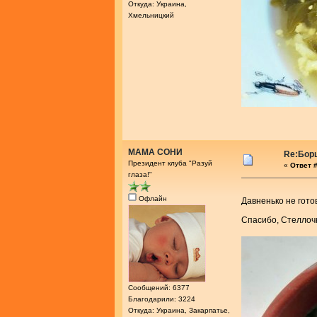
Откуда: Украина,
Хмельницкий
МАМА СОНИ
Re:Бор
Президент клуба "Разуй
«
Ответ #
глаза!"
Офлайн
Давненько не гото
Спасибо, Стелло
Сообщений: 6377
Благодарили: 3224
Откуда: Украина, Закарпатье,