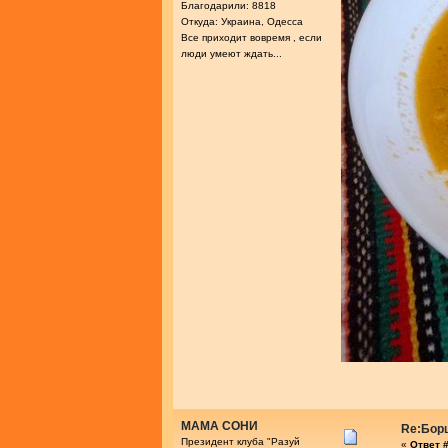
Благодарили: 8818
Откуда: Украина, Одесса
Все приходит вовремя , если
люди умеют ждать...
МАМА СОНИ
Re:Бор
Президент клуба "Разуй
«
Ответ #