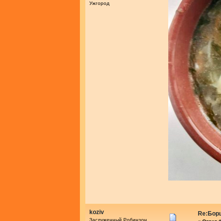
Ужгород
koziv
Re:Бор
Заслуженный Робинзон