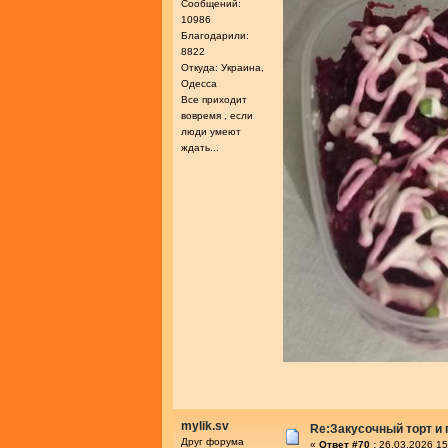
Сообщений:
10986
Благодарили:
8822
Откуда: Украина,
Одесса
Все приходит
вовремя , если
люди умеют
ждать...
mylik.sv
Re:Закусочный торт и
Друг форума
«
Ответ #70 :
26.03.2026 15