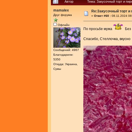
Автор
Тема: Закусочный торт и пир
mamalex
Re:Закусочный торт и
Друг форума
«
Ответ #60 :
08.11.2024 08
Офлайн
По просьбе мужа
Без 
Спасибо, Стеллочка, вкусн
Сообщений: 4967
Благодарили:
5350
Откуда: Украина,
Сумы