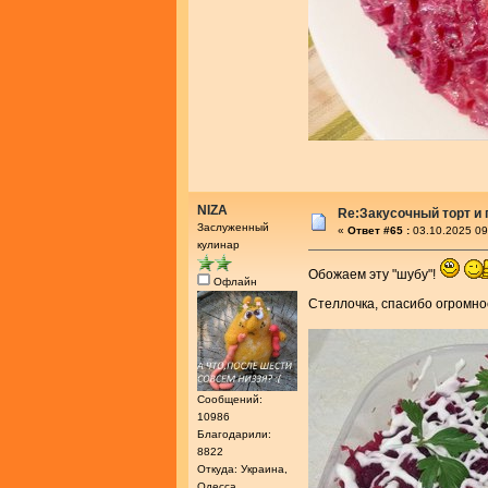
NIZA
Re:Закусочный торт и
Заслуженный
«
Ответ #65 :
03.10.2025 09
кулинар
Обожаем эту "шубу"!
Офлайн
Стеллочка, спасибо огромно
Сообщений:
10986
Благодарили:
8822
Откуда: Украина,
Одесса