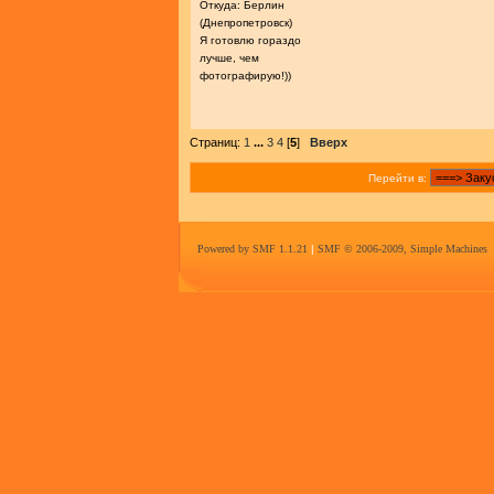
Откуда: Берлин
(Днепропетровск)
Я готовлю гораздо
лучше, чем
фотографирую!))
Страниц:
1
...
3
4
[
5
]
Вверх
Перейти в:
Powered by SMF 1.1.21
|
SMF © 2006-2009, Simple Machines