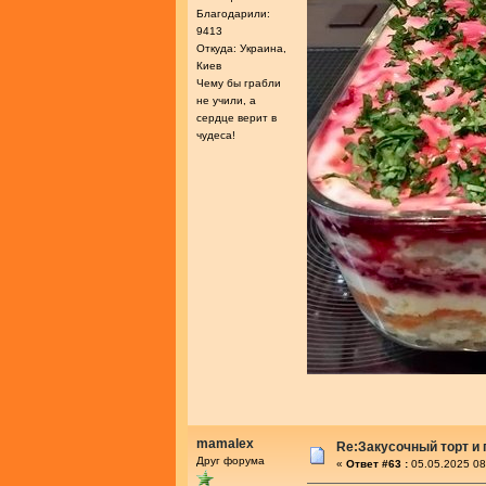
Благодарили:
9413
Откуда: Украина,
Киев
Чему бы грабли
не учили, а
сердце верит в
чудеса!
mamalex
Re:Закусочный торт и
Друг форума
«
Ответ #63 :
05.05.2025 08