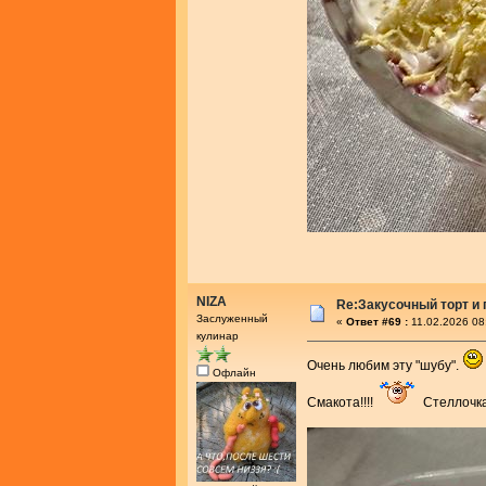
NIZA
Re:Закусочный торт и
Заслуженный
«
Ответ #69 :
11.02.2026 08
кулинар
Очень любим эту "шубу".
Офлайн
Смакота!!!!
Стеллочка