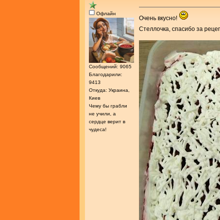
Офлайн
Очень вкусно!
Стеллочка, спасибо за реце
Сообщений: 9065
Благодарили:
9413
Откуда: Украина,
Киев
Чему бы грабли
не учили, а
сердце верит в
чудеса!