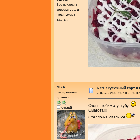
Все приходит
вовремя , если
люди умеют
ждать...
NIZA
Re:Закусочный торт и
Заслуженный
«
Ответ #66 :
25.10.2025 07
кулинар
Очень любим эту шубу.
Офлайн
Смакота!!!
Стеллочка, спасибо!