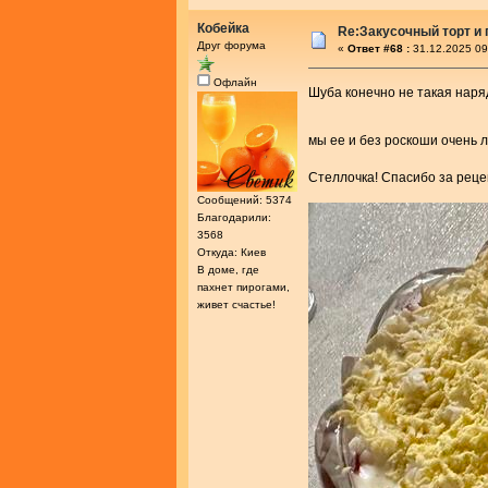
Кобейка
Re:Закусочный торт и
Друг форума
«
Ответ #68 :
31.12.2025 09
Офлайн
Шуба конечно не такая наряд
мы ее и без роскоши очень
Стеллочка! Спасибо за реце
Сообщений: 5374
Благодарили:
3568
Откуда: Киев
В доме, где
пахнет пирогами,
живет счастье!