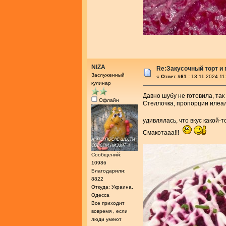
NIZA
Re:Закусочный торт и
Заслуженный
«
Ответ #61 :
13.11.2024 11
кулинар
Давно шубу не готовила, та
Офлайн
Стеллочка, пропорции илеал
удивлялась, что вкус какой-
Смакотааа!!!
Сообщений:
10986
Благодарили:
8822
Откуда: Украина,
Одесса
Все приходит
вовремя , если
люди умеют