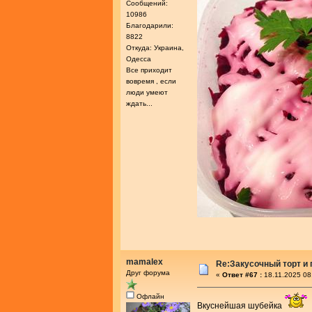
Сообщений:
10986
Благодарили:
8822
Откуда: Украина,
Одесса
Все приходит
вовремя , если
люди умеют
ждать...
mamalex
Re:Закусочный торт и
Друг форума
«
Ответ #67 :
18.11.2025 08
Офлайн
Вкуснейшая шубейка