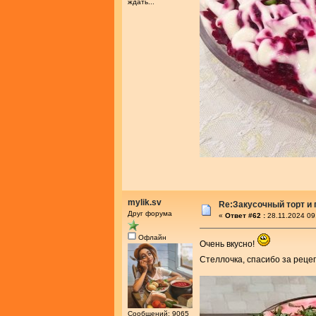
ждать...
mylik.sv
Re:Закусочный торт и
Друг форума
«
Ответ #62 :
28.11.2024 09
Офлайн
Очень вкусно!
Стеллочка, спасибо за реце
Сообщений: 9065