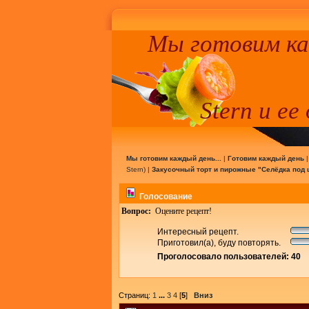
Мы готовим к
Stern и ее
Мы готовим каждый день...
|
Готовим каждый день
Stern
) |
Закусочный торт и пирожные "Селёдка под 
Голосование
Вопрос:
Оцените рецепт!
Интересный рецепт.
Приготовил(а), буду повторять.
Проголосовало пользователей: 40
Страниц:
1
...
3
4
[
5
]
Вниз