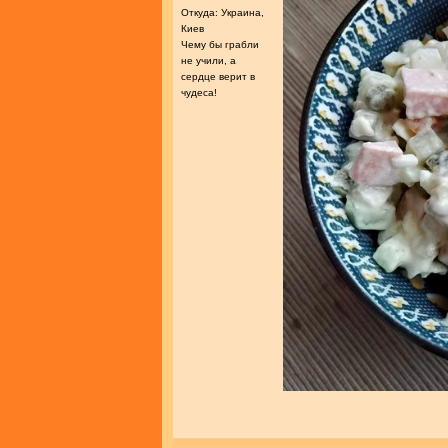
Откуда: Украина,
Киев
Чему бы грабли
не учили, а
сердце верит в
чудеса!