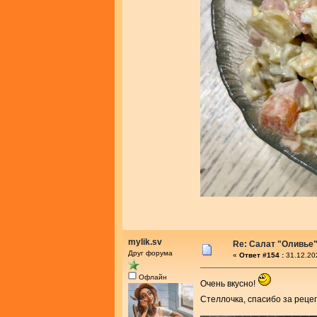
mylik.sv
Re: Салат "Оливье
Друг форума
«
Ответ #154 :
31.12.20
Офлайн
Очень вкусно!
Стеллочка, спасибо за реце