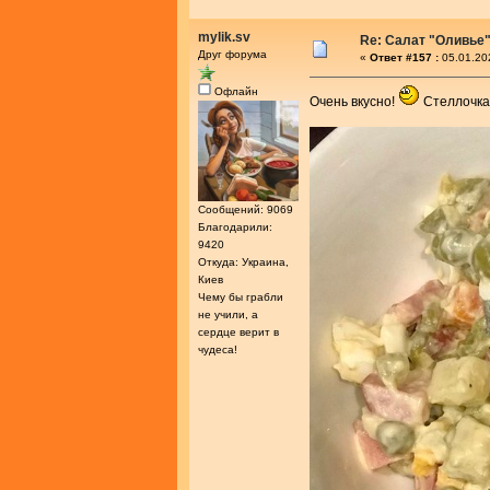
mylik.sv
Re: Салат "Оливье
Друг форума
«
Ответ #157 :
05.01.20
Офлайн
Очень вкусно!
Стеллочка,
Сообщений: 9069
Благодарили:
9420
Откуда: Украина,
Киев
Чему бы грабли
не учили, а
сердце верит в
чудеса!