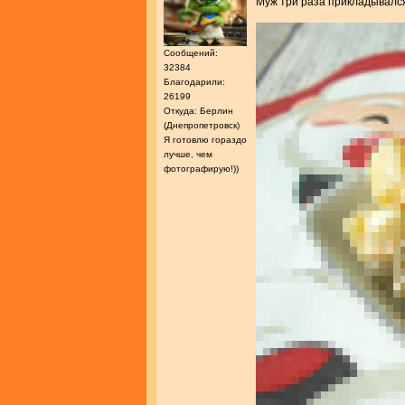
Муж три раза прикладывалс
Сообщений:
32384
Благодарили:
26199
Откуда: Берлин
(Днепропетровск)
Я готовлю гораздо
лучше, чем
фотографирую!))