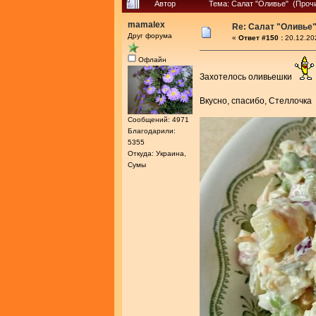
Автор
Тема: Салат "Оливье" (Прочи
mamalex
Re: Салат "Оливье
Друг форума
«
Ответ #150 :
20.12.20
Офлайн
Захотелось оливьешки
Вкусно, спасибо, Стеллочка
Сообщений: 4971
Благодарили:
5355
Откуда: Украина,
Сумы