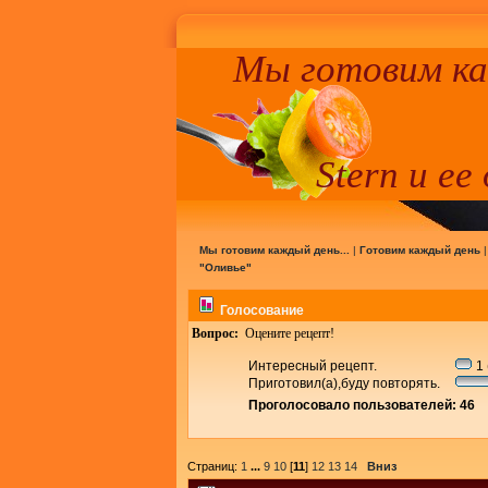
Мы готовим к
Stern и ее
Мы готовим каждый день...
|
Готовим каждый день
"Оливье"
Голосование
Вопрос:
Оцените рецепт!
Интересный рецепт.
1 
Приготовил(а),буду повторять.
Проголосовало пользователей: 46
Страниц:
1
...
9
10
[
11
]
12
13
14
Вниз