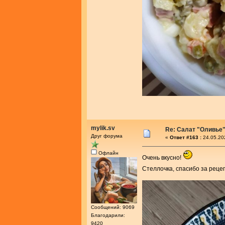
mylik.sv
Re: Салат "Оливье
Друг форума
«
Ответ #163 :
24.05.20
Офлайн
Очень вкусно!
Стеллочка, спасибо за реце
Сообщений: 9069
Благодарили:
9420