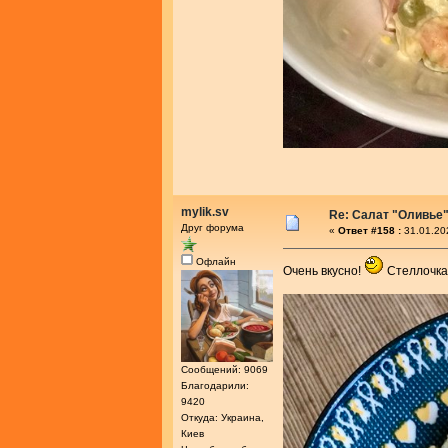
mylik.sv
Re: Салат "Оливье
Друг форума
«
Ответ #158 :
31.01.20
Офлайн
Очень вкусно!
Стеллочка,
Сообщений: 9069
Благодарили:
9420
Откуда: Украина,
Киев