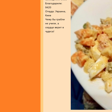
Благодарили:
9420
Откуда: Украина,
Киев
Чему бы грабли
не учили, а
сердце верит в
чудеса!