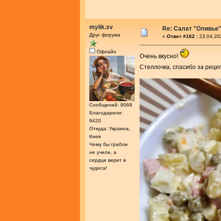
mylik.sv
Re: Салат "Оливье
Друг форума
«
Ответ #162 :
23.04.20
Офлайн
Очень вкусно!
Стеллочка, спасибо за реце
Сообщений: 9069
Благодарили:
9420
Откуда: Украина,
Киев
Чему бы грабли
не учили, а
сердце верит в
чудеса!