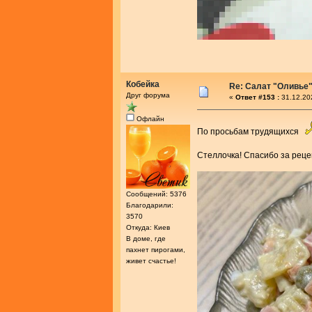
Кобейка
Re: Салат "Оливье
Друг форума
«
Ответ #153 :
31.12.20
Офлайн
По просьбам трудящихся
Стеллочка! Спасибо за рец
Сообщений: 5376
Благодарили:
3570
Откуда: Киев
В доме, где
пахнет пирогами,
живет счастье!