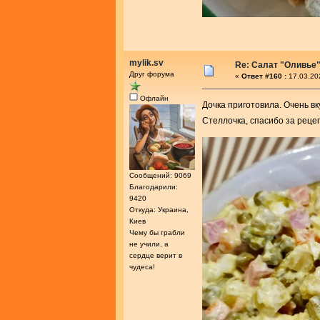
mylik.sv
Re: Салат "Оливье
Друг форума
«
Ответ #160 :
17.03.20
Офлайн
Дочка приготовила. Очень вк
Стеллочка, спасибо за реце
Сообщений: 9069
Благодарили:
9420
Откуда: Украина,
Киев
Чему бы грабли
не учили, а
сердце верит в
чудеса!