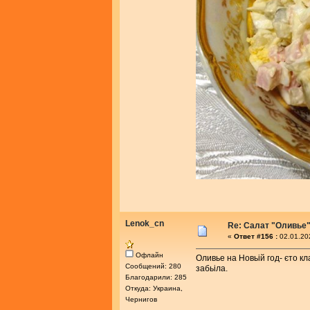
Lenok_cn
Re: Салат "Оливье
«
Ответ #156 :
02.01.20
Офлайн
Оливье на Новьій год- єто к
Сообщений: 280
забьіла.
Благодарили: 285
Откуда: Украина,
Чернигов