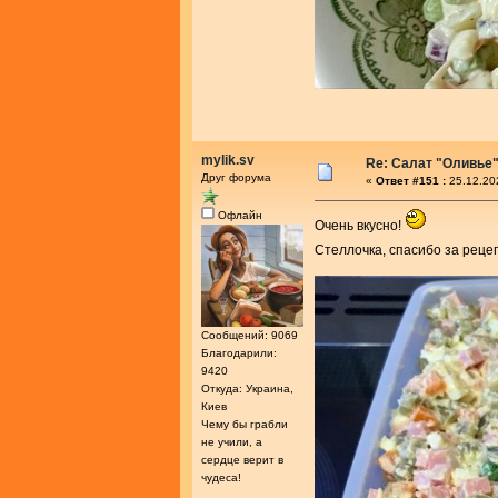
mylik.sv
Re: Салат "Оливье
Друг форума
«
Ответ #151 :
25.12.20
Офлайн
Очень вкусно!
Стеллочка, спасибо за реце
Сообщений: 9069
Благодарили:
9420
Откуда: Украина,
Киев
Чему бы грабли
не учили, а
сердце верит в
чудеса!