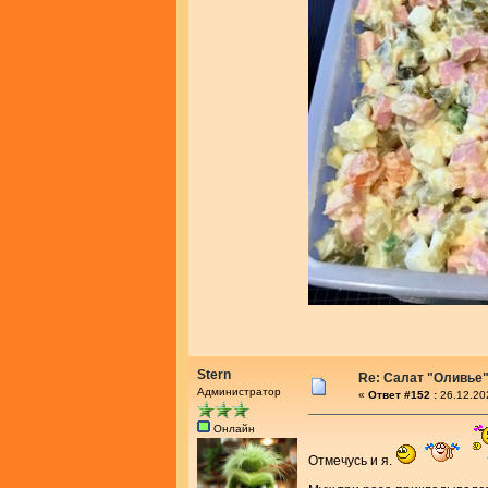
Stern
Re: Салат "Оливье
Администратор
«
Ответ #152 :
26.12.20
Онлайн
Отмечусь и я.