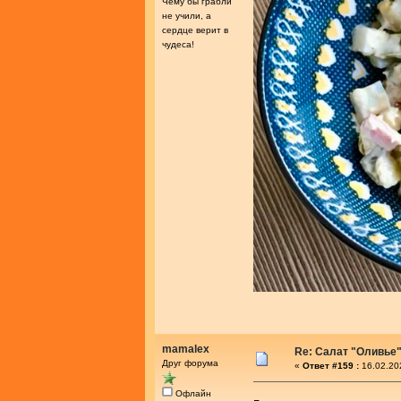
Чему бы грабли
не учили, а
сердце верит в
чудеса!
mamalex
Re: Салат "Оливье
Друг форума
«
Ответ #159 :
16.02.20
Офлайн