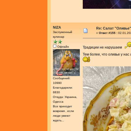
NIZA
Re: Салат "Оливье
Заслуженный
«
Ответ #155 :
02.01.20
кулинар
Офлайн
Традиции не нарушаем
Тем более, что оливье у нас
Сообщений:
10990
Благодарили:
8830
Откуда: Украина,
Одесса
Все приходит
вовремя , если
люди умеют
ждать...