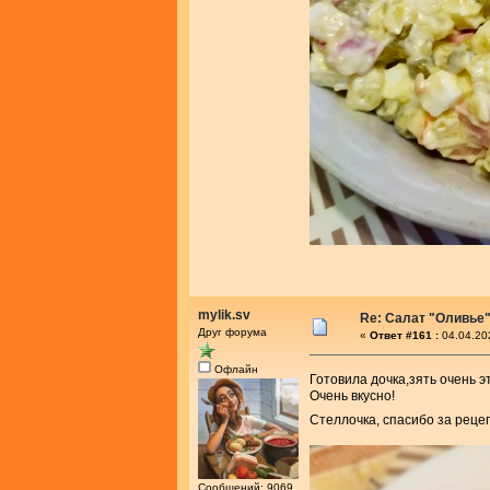
mylik.sv
Re: Салат "Оливье
Друг форума
«
Ответ #161 :
04.04.20
Офлайн
Готовила дочка,зять очень э
Очень вкусно!
Стеллочка, спасибо за реце
Сообщений: 9069