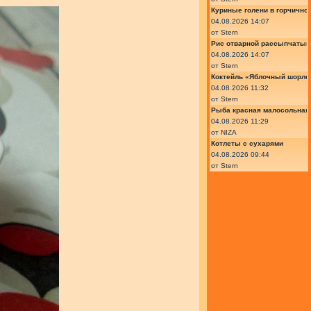
Куриные голени в горчично
04.08.2026 14:07
от
Stern
Рис отварной рассыпчатый
04.08.2026 14:07
от
Stern
Коктейль «Яблочный шорле»
04.08.2026 11:32
от
Stern
Рыба красная малосольная 
04.08.2026 11:29
от
NIZA
Котлеты с сухарями
04.08.2026 09:44
от
Stern