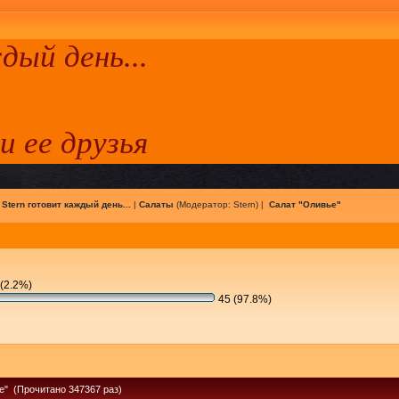
ый день...
 и ее друзья
|
Stern готовит каждый день...
|
Салаты
(Модератор:
Stern
) |
Салат "Оливье"
(2.2%)
45 (97.8%)
е" (Прочитано 347367 раз)