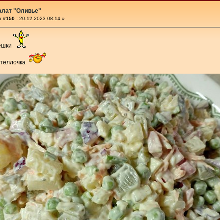
алат "Оливье"
 #150 :
20.12.2023 08:14 »
ьешки
 Стеллочка