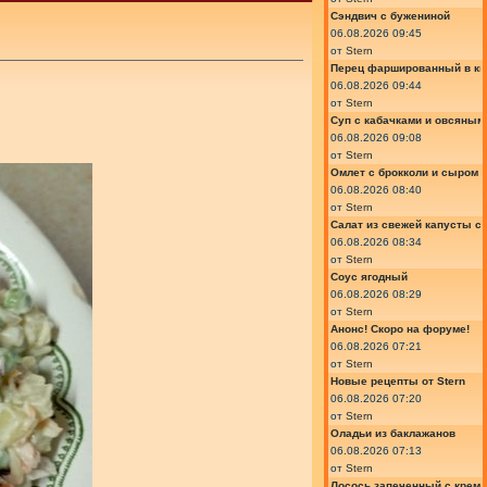
Сэндвич с бужениной
06.08.2026 09:45
от
Stern
Перец фаршированный в ки
06.08.2026 09:44
от
Stern
Суп с кабачками и овсяным
06.08.2026 09:08
от
Stern
Омлет с брокколи и сыром
06.08.2026 08:40
от
Stern
Салат из свежей капусты с
06.08.2026 08:34
от
Stern
Соус ягодный
06.08.2026 08:29
от
Stern
Анонс! Скоро на форуме!
06.08.2026 07:21
от
Stern
Новые рецепты от Stern
06.08.2026 07:20
от
Stern
Оладьи из баклажанов
06.08.2026 07:13
от
Stern
Лосось запеченный с крем