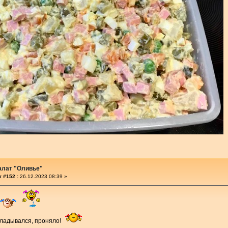
алат "Оливье"
 #152 :
26.12.2023 08:39 »
кладывался, проняло!