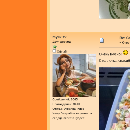
mylik.sv
Re: С
Друг форума
«
Ответ
Офлайн
Очень вкусно!
Стеллочка, спасиб
Сообщений: 9065
Благодарили: 9413
Откуда: Украина, Киев
Чему бы грабли не учили, а
сердце верит в чудеса!