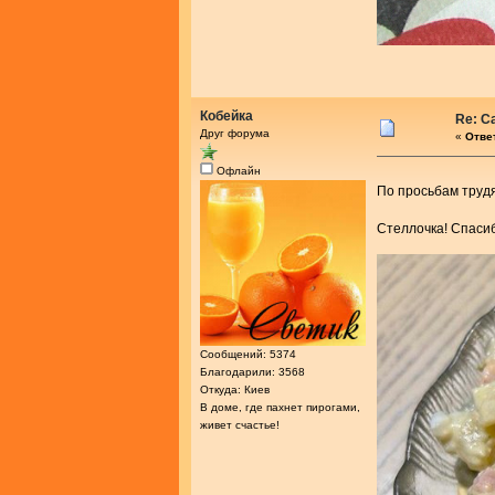
Кобейка
Re: С
Друг форума
«
Ответ
Офлайн
По просьбам тру
Стеллочка! Спаси
Сообщений: 5374
Благодарили: 3568
Откуда: Киев
В доме, где пахнет пирогами,
живет счастье!