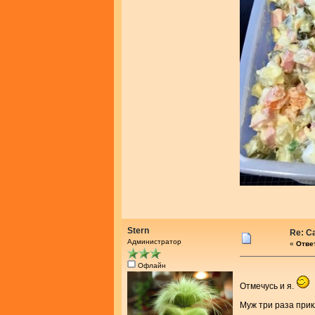
Stern
Re: С
Администратор
«
Ответ
Офлайн
Отмечусь и я.
Муж три раза при