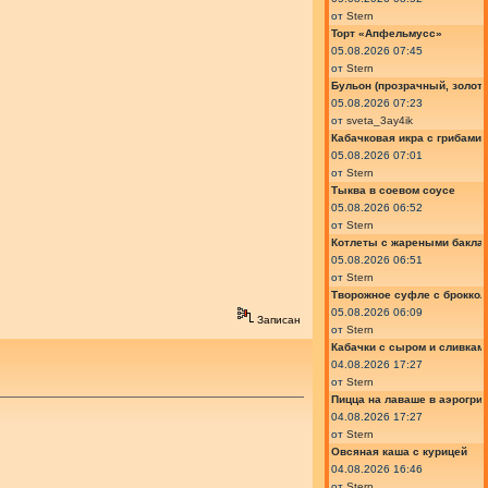
от
Stern
Торт «Апфельмусс»
05.08.2026 07:45
от
Stern
Бульон (прозрачный, золот
05.08.2026 07:23
от
sveta_3ay4ik
Кабачковая икра с грибами
05.08.2026 07:01
от
Stern
Тыква в соевом соусе
05.08.2026 06:52
от
Stern
Котлеты с жареными бакла
05.08.2026 06:51
от
Stern
Творожное суфле с броккол
05.08.2026 06:09
Записан
от
Stern
Кабачки с сыром и сливкам
04.08.2026 17:27
от
Stern
Пицца на лаваше в аэрогри
04.08.2026 17:27
от
Stern
Овсяная каша с курицей
04.08.2026 16:46
от
Stern