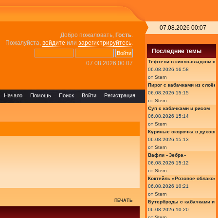
07.08.2026 00:07
Добро пожаловать,
Гость
.
Пожалуйста,
войдите
или
зарегистрируйтесь
.
Последние темы
Тефтели в кисло-сладком с
07.08.2026 00:07
06.08.2026 16:58
от
Stern
Пирог с кабачками из слоён
06.08.2026 15:15
Начало
Помощь
Поиск
Войти
Регистрация
от
Stern
Суп с кабачками и рисом
06.08.2026 15:14
от
Stern
Куриные окорочка в духовк
06.08.2026 15:13
от
Stern
Вафли «Зебра»
06.08.2026 15:12
от
Stern
Коктейль «Розовое облако»
06.08.2026 10:21
от
Stern
ПЕЧАТЬ
Бутерброды с кабачками и
06.08.2026 10:20
от
Stern