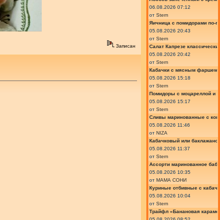
06.08.2026 07:12
от
Stern
Яичница с помидорами по-г
05.08.2026 20:43
от
Stern
Записан
Салат Капрезе классически
05.08.2026 20:42
от
Stern
Кабачки с мясным фаршем 
05.08.2026 15:18
от
Stern
Помидоры с моцареллой и 
05.08.2026 15:17
от
Stern
Сливы маринованные с кон
05.08.2026 11:46
от
NIZA
Кабачковый или баклажано
05.08.2026 11:37
от
Stern
Ассорти маринованное баб
05.08.2026 10:35
от
МАМА СОНИ
Куриные отбивные с кабач
05.08.2026 10:04
от
Stern
Трайфл «Банановая караме
05.08.2026 08:52