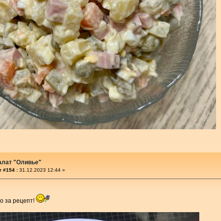
алат "Оливье"
 #154 :
31.12.2023 12:44 »
о за рецепт!