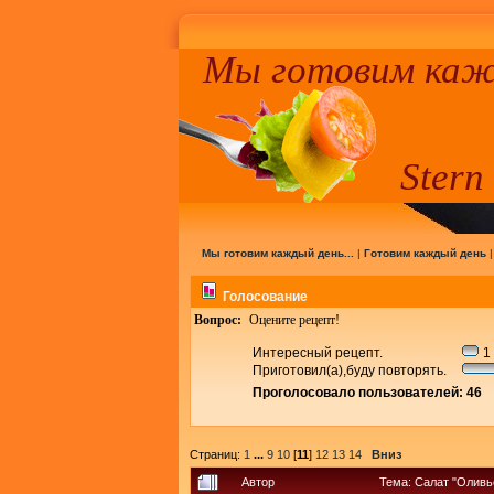
Мы готовим кажд
Stern
Мы готовим каждый день...
|
Готовим каждый день
Голосование
Вопрос:
Оцените рецепт!
Интересный рецепт.
1 
Приготовил(а),буду повторять.
Проголосовало пользователей: 46
Страниц:
1
...
9
10
[
11
]
12
13
14
Вниз
Автор
Тема: Салат "Оливь