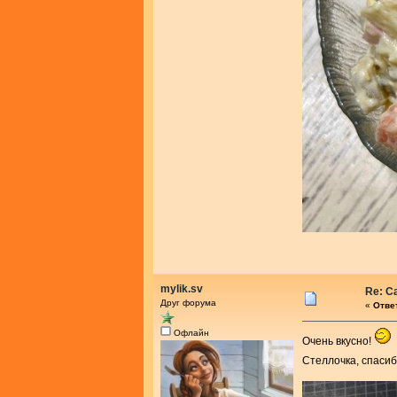
mylik.sv
Re: С
Друг форума
«
Ответ
Офлайн
Очень вкусно!
Стеллочка, спасиб