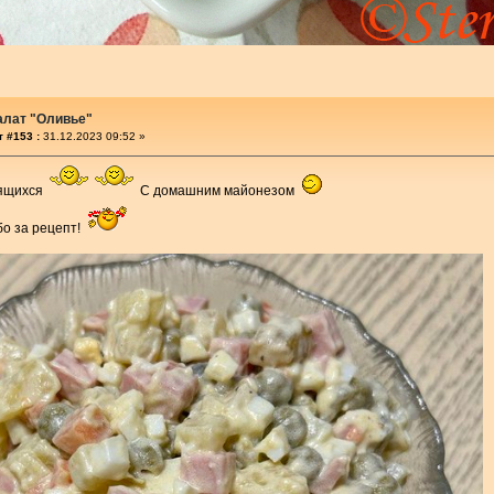
алат "Оливье"
 #153 :
31.12.2023 09:52 »
дящихся
С домашним майонезом
бо за рецепт!