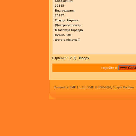
Сообщений:
32385
Благодарили:
26197
Откуда: Берлин
(Днепропетровск)
Я готовлю гораздо
лучше, чем
фотографирую!))
Страниц:
1
2
[
3
]
Вверх
Перейти в:
Powered by SMF 1.1.21
|
SMF © 2006-2009, Simple Machines