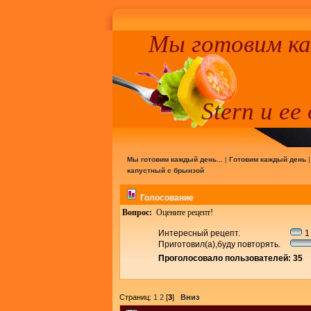
Мы готовим к
Stern и ее
Мы готовим каждый день...
|
Готовим каждый день
капустный с брынзой
Голосование
Вопрос:
Оцените рецепт!
Интересный рецепт.
1
Приготовил(а),буду повторять.
Проголосовало пользователей: 35
Страниц:
1
2
[
3
]
Вниз