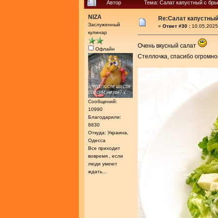
Автор
Тема: Салат капустный с бры
NIZA
Re:Салат капустный
Заслуженный
«
Ответ #30 :
10.05.2025
кулинар
Очень вкусный салат
Офлайн
Стеллочка, спасибо огромно
Сообщений:
10990
Благодарили:
8830
Откуда: Украина,
Одесса
Все приходит
вовремя , если
люди умеют
ждать...