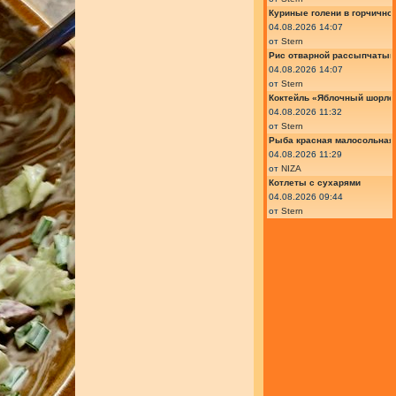
Куриные голени в горчично
04.08.2026 14:07
от
Stern
Рис отварной рассыпчатый
04.08.2026 14:07
от
Stern
Коктейль «Яблочный шорле»
04.08.2026 11:32
от
Stern
Рыба красная малосольная 
04.08.2026 11:29
от
NIZA
Котлеты с сухарями
04.08.2026 09:44
от
Stern