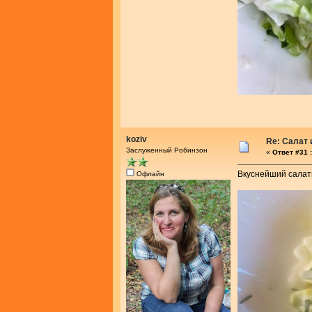
koziv
Re: Салат
Заслуженный Робинзон
«
Ответ #31 :
Вкуснейший салат
Офлайн