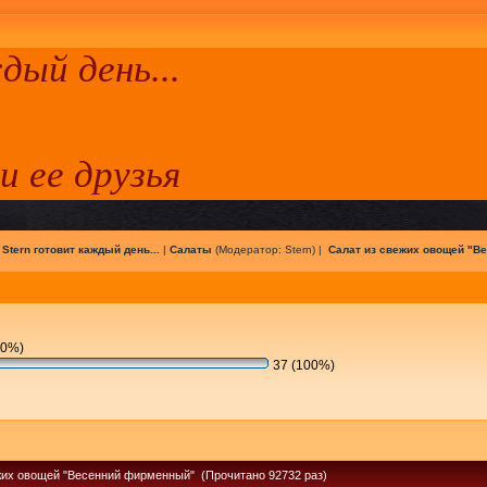
ый день...
 и ее друзья
|
Stern готовит каждый день...
|
Салаты
(Модератор:
Stern
) |
Салат из свежих овощей "В
(0%)
37 (100%)
жих овощей "Весенний фирменный" (Прочитано 92732 раз)