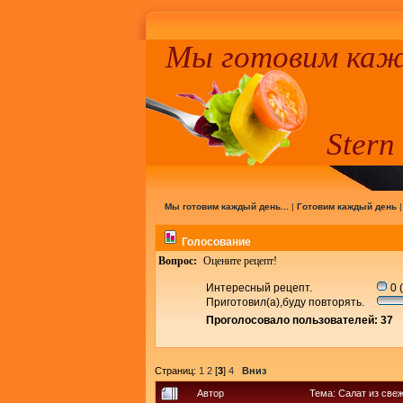
Мы готовим кажд
Stern
Мы готовим каждый день...
|
Готовим каждый день
Голосование
Вопрос:
Оцените рецепт!
Интересный рецепт.
0 
Приготовил(а),буду повторять.
Проголосовало пользователей: 37
Страниц:
1
2
[
3
]
4
Вниз
Автор
Тема: Салат из све