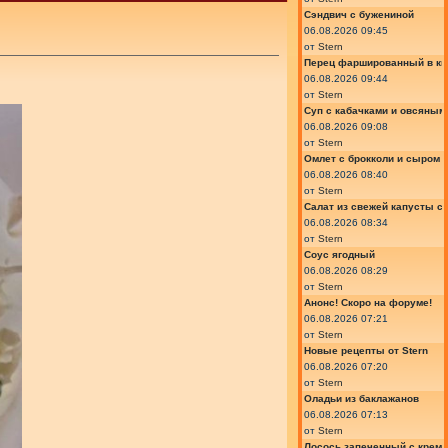
Сэндвич с бужениной
06.08.2026 09:45
от
Stern
Перец фаршированный в ки
06.08.2026 09:44
от
Stern
Суп с кабачками и овсяным
06.08.2026 09:08
от
Stern
Омлет с брокколи и сыром
06.08.2026 08:40
от
Stern
Салат из свежей капусты с
06.08.2026 08:34
от
Stern
Соус ягодный
06.08.2026 08:29
от
Stern
Анонс! Скоро на форуме!
06.08.2026 07:21
от
Stern
Новые рецепты от Stern
06.08.2026 07:20
от
Stern
Оладьи из баклажанов
06.08.2026 07:13
от
Stern
Лосось запеченный с крем