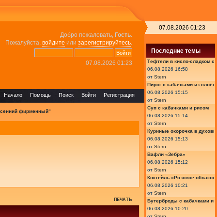
07.08.2026 01:23
Добро пожаловать,
Гость
.
Пожалуйста,
войдите
или
зарегистрируйтесь
.
Последние темы
Тефтели в кисло-сладком с
07.08.2026 01:23
06.08.2026 16:58
от
Stern
Пирог с кабачками из слоён
06.08.2026 15:15
Начало
Помощь
Поиск
Войти
Регистрация
от
Stern
Суп с кабачками и рисом
есенний фирменный"
06.08.2026 15:14
от
Stern
Куриные окорочка в духовк
06.08.2026 15:13
от
Stern
Вафли «Зебра»
06.08.2026 15:12
от
Stern
Коктейль «Розовое облако»
06.08.2026 10:21
от
Stern
ПЕЧАТЬ
Бутерброды с кабачками и
06.08.2026 10:20
от
Stern