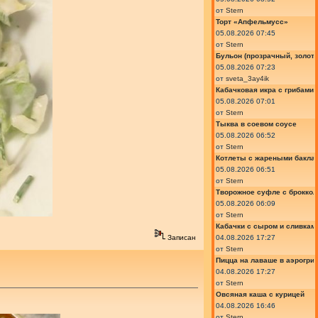
от
Stern
Торт «Апфельмусс»
05.08.2026 07:45
от
Stern
Бульон (прозрачный, золот
05.08.2026 07:23
от
sveta_3ay4ik
Кабачковая икра с грибами
05.08.2026 07:01
от
Stern
Тыква в соевом соусе
05.08.2026 06:52
от
Stern
Котлеты с жареными бакла
05.08.2026 06:51
от
Stern
Творожное суфле с броккол
05.08.2026 06:09
от
Stern
Кабачки с сыром и сливкам
04.08.2026 17:27
Записан
от
Stern
Пицца на лаваше в аэрогри
04.08.2026 17:27
от
Stern
Овсяная каша с курицей
04.08.2026 16:46
от
Stern