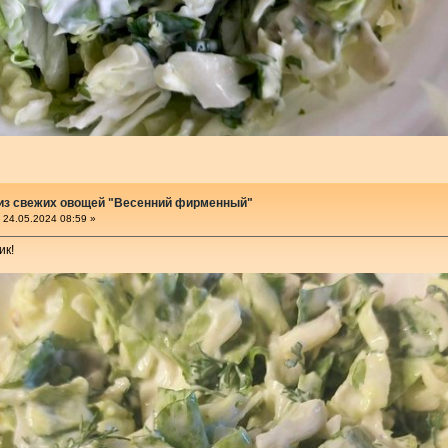
 из свежих овощей "Весенний фирменный"
24.05.2024 08:59 »
ик!