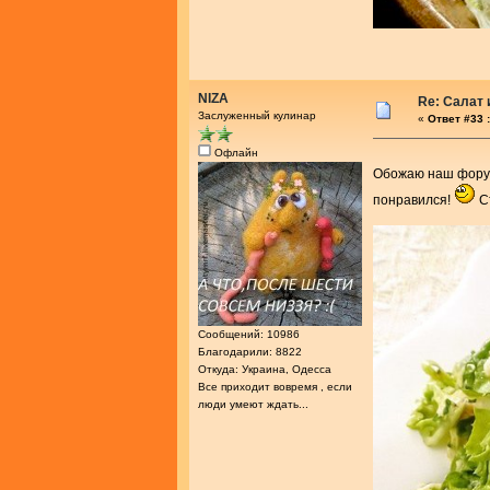
NIZA
Re: Салат
Заслуженный кулинар
«
Ответ #33 :
Офлайн
Обожаю наш фору
понравился!
Ст
Сообщений: 10986
Благодарили: 8822
Откуда: Украина, Одесса
Все приходит вовремя , если
люди умеют ждать...