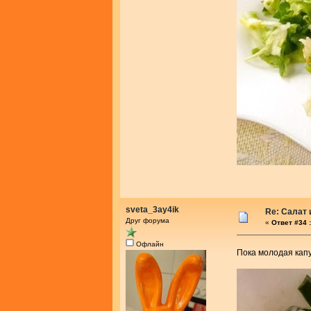
sveta_3ay4ik
Re: Салат
Друг форума
«
Ответ #34 :
Офлайн
Пока молодая капу