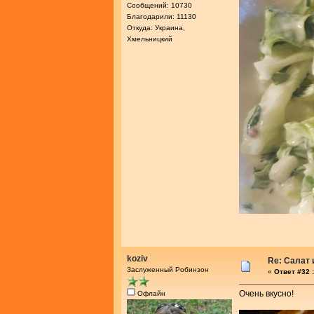
Сообщений: 10730
Благодарили: 11130
Откуда: Украина,
Хмельницкий
koziv
Re: Салат
Заслуженный Робинзон
«
Ответ #32 :
Очень вкусно!
Офлайн