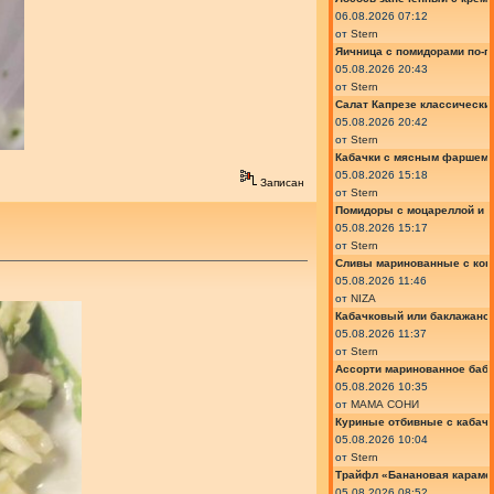
06.08.2026 07:12
от
Stern
Яичница с помидорами по-г
05.08.2026 20:43
от
Stern
Салат Капрезе классически
05.08.2026 20:42
от
Stern
Кабачки с мясным фаршем 
05.08.2026 15:18
Записан
от
Stern
Помидоры с моцареллой и 
05.08.2026 15:17
от
Stern
Сливы маринованные с кон
05.08.2026 11:46
от
NIZA
Кабачковый или баклажано
05.08.2026 11:37
от
Stern
Ассорти маринованное баб
05.08.2026 10:35
от
МАМА СОНИ
Куриные отбивные с кабач
05.08.2026 10:04
от
Stern
Трайфл «Банановая караме
05.08.2026 08:52