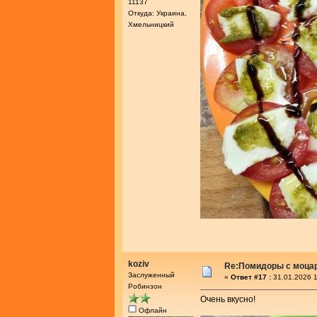
11137
Откуда: Украина,
Хмельницкий
koziv
Re:Помидоры с моца
Заслуженный
«
Ответ #17 :
31.01.2026 1
Робинзон
Очень вкусно!
Офлайн