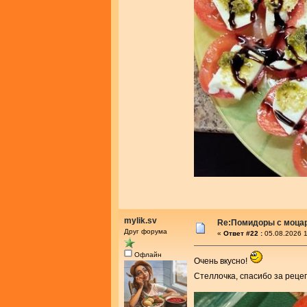
mylik.sv
Re:Помидоры с моца
Друг форума
«
Ответ #22 :
05.08.2026 1
Офлайн
Очень вкусно!
Стеллочка, спасибо за реце