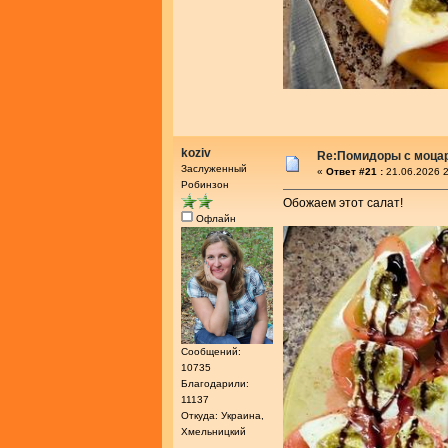
koziv
Re:Помидоры с моца
Заслуженный
«
Ответ #21 :
21.06.2026 2
Робинзон
Обожаем этот салат!
Офлайн
Сообщений:
10735
Благодарили:
11137
Откуда: Украина,
Хмельницкий