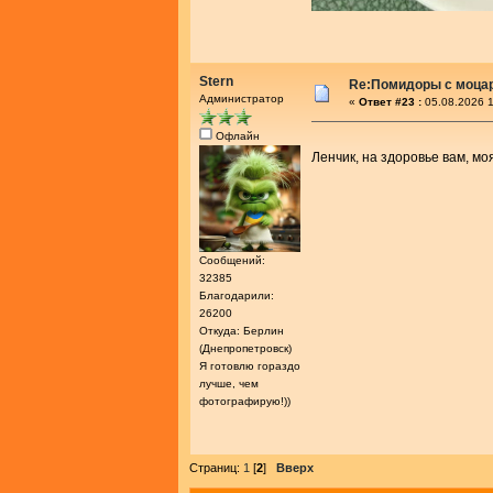
Stern
Re:Помидоры с моца
Администратор
«
Ответ #23 :
05.08.2026 1
Офлайн
Ленчик, на здоровье вам, мо
Сообщений:
32385
Благодарили:
26200
Откуда: Берлин
(Днепропетровск)
Я готовлю гораздо
лучше, чем
фотографирую!))
Страниц:
1
[
2
]
Вверх