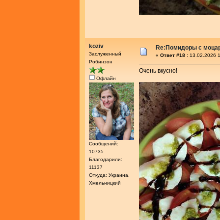
koziv
Re:Помидоры с моца
Заслуженный
«
Ответ #18 :
13.02.2026 1
Робинзон
Очень вкусно!
Офлайн
Сообщений:
10735
Благодарили:
11137
Откуда: Украина,
Хмельницкий