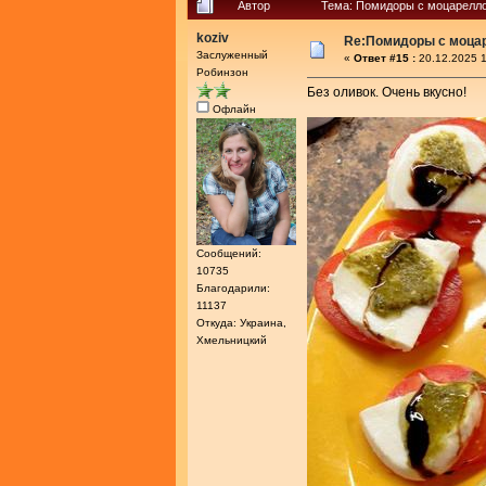
Автор
Тема: Помидоры с моцарелло
koziv
Re:Помидоры с моца
Заслуженный
«
Ответ #15 :
20.12.2025 1
Робинзон
Без оливок. Очень вкусно!
Офлайн
Сообщений:
10735
Благодарили:
11137
Откуда: Украина,
Хмельницкий