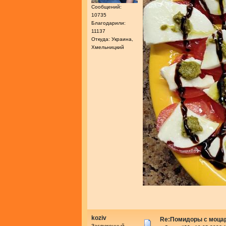
Сообщений:
10735
Благодарили:
11137
Откуда: Украина,
Хмельницкий
koziv
Re:Помидоры с моца
Заслуженный