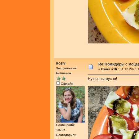
koziv
Re:Помидоры с моца
Заслуженный
«
Ответ #16 :
31.12.2025 1
Робинзон
Ну очень вкусно!
Офлайн
Сообщений:
10735
Благодарили: