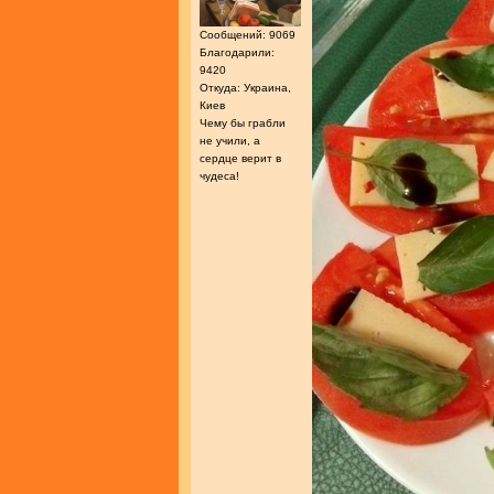
Сообщений: 9069
Благодарили:
9420
Откуда: Украина,
Киев
Чему бы грабли
не учили, а
сердце верит в
чудеса!