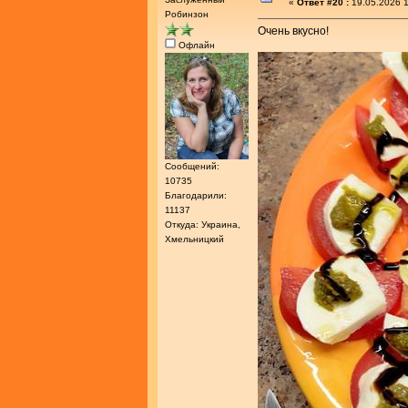
«
Ответ #20 :
19.05.2026 1
Робинзон
Очень вкусно!
Офлайн
Сообщений:
10735
Благодарили:
11137
Откуда: Украина,
Хмельницкий