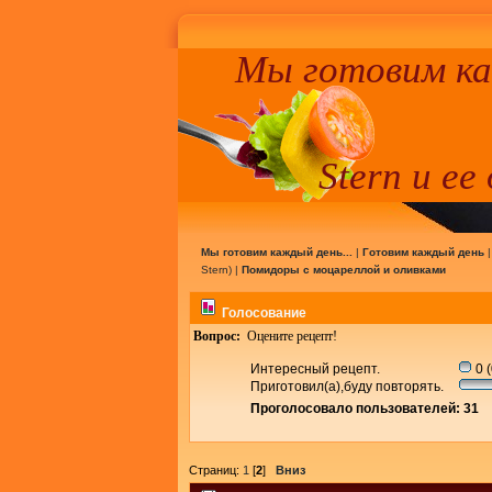
Мы готовим к
Stern и ее
Мы готовим каждый день...
|
Готовим каждый день
Stern
) |
Помидоры с моцареллой и оливками
Голосование
Вопрос:
Оцените рецепт!
Интересный рецепт.
0 
Приготовил(а),буду повторять.
Проголосовало пользователей: 31
Страниц:
1
[
2
]
Вниз