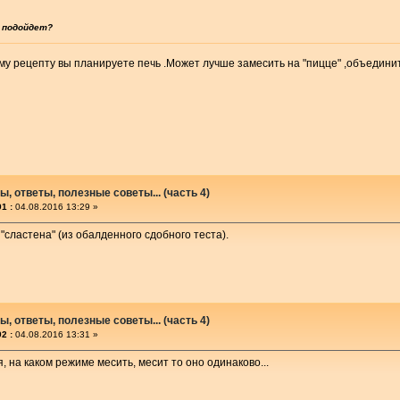
 подойдет?
ому рецепту вы планируете печь .Может лучше замесить на "пицце" ,объединит
, ответы, полезные советы... (часть 4)
1 :
04.08.2016 13:29 »
 "сластена" (из обалденного сдобного теста).
, ответы, полезные советы... (часть 4)
2 :
04.08.2016 13:31 »
, на каком режиме месить, месит то оно одинаково...