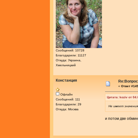
Сообщений: 10728
Благодарили: 11127
Откуда: Украина,
Хмельницкий
Констанция
Re:Вопросы
«
Ответ #149
Офлайн
Цитата: koziv от 04
Сообщений: 111
Благодарили: 29
Не имеет значения
Откуда: Москва
и потом две обмин