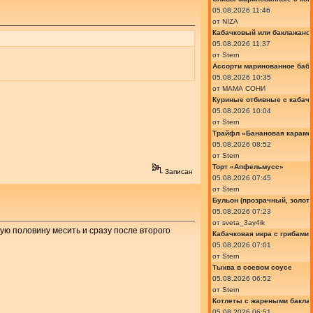
05.08.2026 11:46
от
NIZA
Кабачковый или баклажано
05.08.2026 11:37
от
Stern
Ассорти маринованное баб
05.08.2026 10:35
от
МАМА СОНИ
Куриные отбивные с кабач
05.08.2026 10:04
от
Stern
Трайфл «Банановая караме
05.08.2026 08:52
от
Stern
Торт «Апфельмусс»
Записан
05.08.2026 07:45
от
Stern
Бульон (прозрачный, золот
05.08.2026 07:23
от
sveta_3ay4ik
рую половину месить и сразу после второго
Кабачковая икра с грибами
05.08.2026 07:01
от
Stern
Тыква в соевом соусе
05.08.2026 06:52
от
Stern
Котлеты с жареными бакла
05.08.2026 06:51