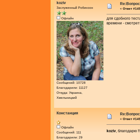
koziv
Re:Вопросы
Заслуженный Робинзон
«
Ответ #149
для сдобного тест
Офлайн
времени - смотреть
Сообщений: 10728
Благодарили: 11127
Откуда: Украина,
Хмельницкий
Констанция
Re:Вопросы
«
Ответ #149
Офлайн
koziv
, благодарю !
Сообщений: 111
Благодарили: 29