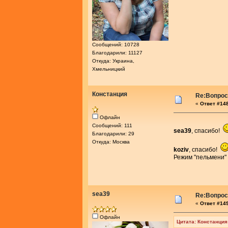
Сообщений: 10728
Благодарили: 11127
Откуда: Украина,
Хмельницкий
Констанция
Re:Вопросы
«
Ответ #148
Офлайн
Сообщений: 111
sea39
, спасибо!
Благодарили: 29
Откуда: Москва
koziv
, спасибо!
Режим "пельмени"
sea39
Re:Вопросы
«
Ответ #149
Офлайн
Цитата: Констанция