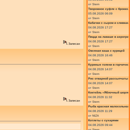
от
Stern
Творожное суфле с броккол
05.08.2026 06:09
от
Stern
Кабачки с сыром и сливкам
04.08.2026 17:27
от
Stern
Пицца на лаваше в аэрогри
04.08.2026 17:27
Записан
от
Stern
Овсяная каша с курицей
04.08.2026 16:46
от
Stern
Куриные голени в горчично
04.08.2026 14:07
от
Stern
Рис отварной рассыпчатый
04.08.2026 14:07
от
Stern
Коктейль «Яблочный шорле»
04.08.2026 11:32
Записан
от
Stern
Рыба красная малосольная 
04.08.2026 11:29
от
NIZA
Котлеты с сухарями
04.08.2026 09:44
от
Stern