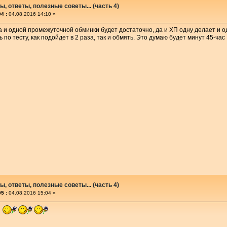
, ответы, полезные советы... (часть 4)
4 :
04.08.2016 14:10 »
а и одной промежуточной обминки будет достаточно, да и ХП одну делает и о
 по тесту, как подойдет в 2 раза, так и обмять. Это думаю будет минут 45-час
, ответы, полезные советы... (часть 4)
5 :
04.08.2016 15:04 »
!