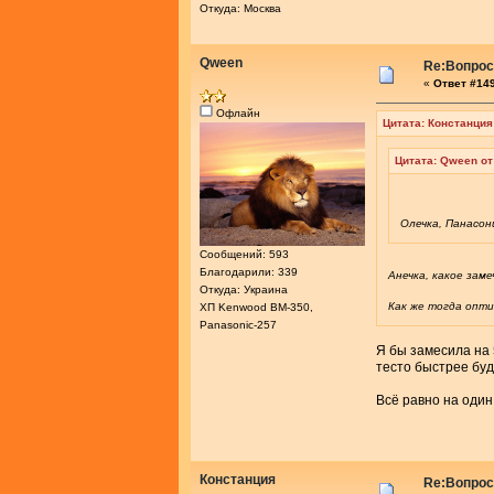
Откуда: Москва
Qween
Re:Вопросы
«
Ответ #149
Офлайн
Цитата: Констанция
Цитата: Qween от
Олечка, Панасон
Сообщений: 593
Благодарили: 339
Анечка, какое заме
Откуда: Украина
Как же тогда опти
ХП Kenwood BM-350,
Panasonic-257
Я бы замесила на 
тесто быстрее буд
Всё равно на один 
Констанция
Re:Вопросы