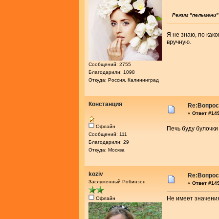
Режим "пельмени"
Я не знаю, по как
вручную.
Сообщений: 2755
Благодарили: 1098
Откуда: Россия, Калининград
Констанция
Re:Вопросы
«
Ответ #149
Офлайн
Печь буду булочки
Сообщений: 111
Благодарили: 29
Откуда: Москва
koziv
Re:Вопросы
Заслуженный Робинзон
«
Ответ #149
Не имеет значения
Офлайн