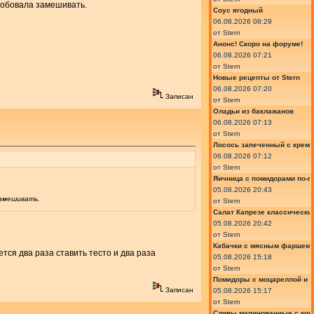
робовала замешивать.
Соус ягодный
06.08.2026 08:29
от
Stern
Анонс! Скоро на форуме!
06.08.2026 07:21
от
Stern
Новые рецепты от Stern
06.08.2026 07:20
Записан
от
Stern
Оладьи из баклажанов
06.08.2026 07:13
от
Stern
Лосось запеченный с крем
06.08.2026 07:12
от
Stern
Яичница с помидорами по-г
05.08.2026 20:43
замешивать.
от
Stern
Салат Капрезе классически
05.08.2026 20:42
от
Stern
Кабачки с мясным фаршем 
тся два раза ставить тесто и два раза
05.08.2026 15:18
от
Stern
Помидоры с моцареллой и 
Записан
05.08.2026 15:17
от
Stern
Сливы маринованные с кон