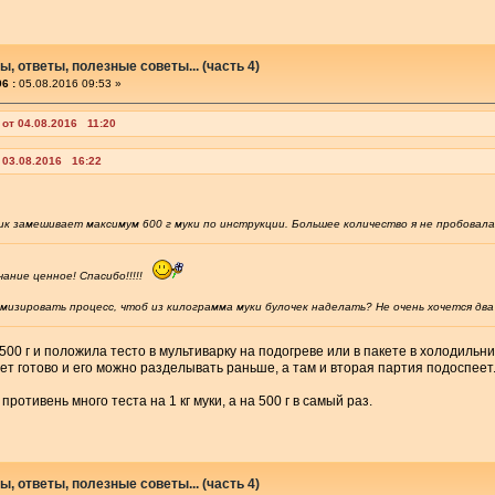
, ответы, полезные советы... (часть 4)
6 :
05.08.2016 09:53 »
 от 04.08.2016 11:20
 03.08.2016 16:22
ик замешивает максимум 600 г муки по инструкции. Большее количество я не пробовал
чание ценное! Спасибо!!!!!
мизировать процесс, чтоб из килограмма муки булочек наделать? Не очень хочется два
500 г и положила тесто в мультиварку на подогреве или в пакете в холодиль
ет готово и его можно разделывать раньше, а там и вторая партия подоспеет
противень много теста на 1 кг муки, а на 500 г в самый раз.
, ответы, полезные советы... (часть 4)