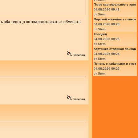
Пюре картофельное с хрено
04.08.2026 09:43
от
Stern
Морской коктейль в сливоч
ь оба теста ,а потом расстаивать и обминать
04.08.2026 08:28
от
Stern
Холодец
04.08.2026 08:26
от
Stern
Картошка отварная по-инди
04.08.2026 08:26
Записан
от
Stern
Печень с кабачками и смет
04.08.2026 06:25
от
Stern
Записан