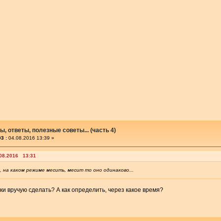
, ответы, полезные советы... (часть 4)
3 :
04.08.2016 13:39 »
.08.2016 13:31
, на каком режиме месить, месит то оно одинаково...
ки вручую сделать? А как определить, через какое время?