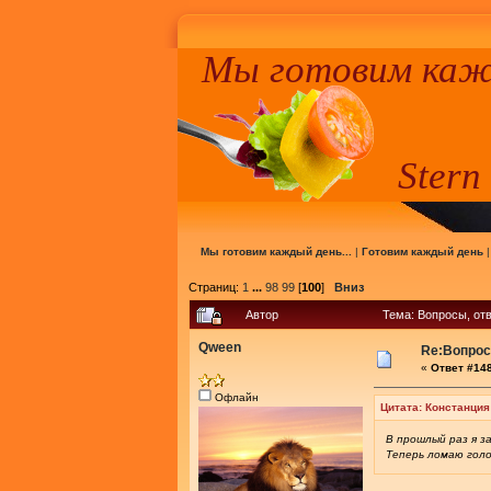
Мы готовим кажд
Stern
Мы готовим каждый день...
|
Готовим каждый день
Страниц:
1
...
98
99
[
100
]
Вниз
Автор
Тема: Вопросы, отв
Qween
Re:Вопросы
«
Ответ #148
Офлайн
Цитата: Констанция
В прошлый раз я з
Теперь ломаю голо