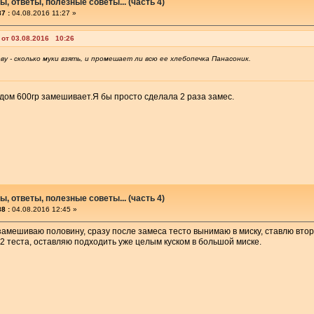
, ответы, полезные советы... (часть 4)
7 :
04.08.2016 11:27 »
 от 03.08.2016 10:26
ву - сколько муки взять, и промешает ли всю ее хлебопечка Панасоник.
дом 600гр замешивает.Я бы просто сделала 2 раза замес.
, ответы, полезные советы... (часть 4)
8 :
04.08.2016 12:45 »
 замешиваю половину, сразу после замеса тесто вынимаю в миску, ставлю вто
 теста, оставляю подходить уже целым куском в большой миске.