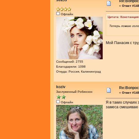
Re:Вопросы
«
Ответ #148
Офлайн
Цитата: Констанция
Теперь ломаю голо
Мой Панасик с тру
Сообщений: 2755
Благодарили: 1098
Откуда: Россия, Калининград
koziv
Re:Вопросы
Заслуженный Робинзон
«
Ответ #148
Я в таких случаях
Офлайн
замеса смешиваю 2