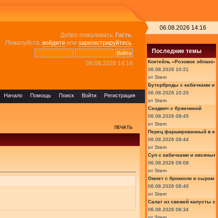
06.08.2026 14:16
Добро пожаловать,
Гость
.
Пожалуйста,
войдите
или
зарегистрируйтесь
.
Последние темы
Коктейль «Розовое облако»
06.08.2026 14:16
06.08.2026 10:21
от
Stern
Бутерброды с кабачками и
06.08.2026 10:20
Начало
Помощь
Поиск
Войти
Регистрация
от
Stern
Сэндвич с бужениной
06.08.2026 09:45
от
Stern
ПЕЧАТЬ
Перец фаршированный в ки
06.08.2026 09:44
от
Stern
Суп с кабачками и овсяным
06.08.2026 09:08
от
Stern
Омлет с брокколи и сыром
06.08.2026 08:40
от
Stern
Салат из свежей капусты с
06.08.2026 08:34
от
Stern