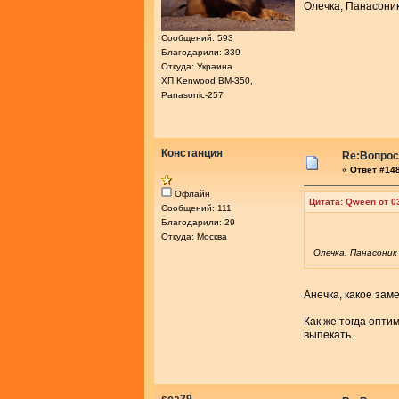
Олечка, Панасоник
Сообщений: 593
Благодарили: 339
Откуда: Украина
ХП Kenwood BM-350,
Panasonic-257
Констанция
Re:Вопросы
«
Ответ #148
Офлайн
Цитата: Qween от 0
Сообщений: 111
Благодарили: 29
Откуда: Москва
Олечка, Панасоник
Анечка, какое зам
Как же тогда опти
выпекать.
sea39