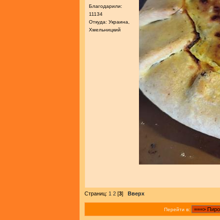
Благодарили:
11134
Откуда: Украина,
Хмельницкий
Страниц:
1
2
[
3
]
Вверх
Перейти в: