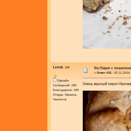
Lenok_cn
Re:Пирог с плавлен
«
Ответ #31 :
02.11.2024 
Офлайн
Очень вкусньій пирог! Ирочк
Сообщений: 280
Благодарили: 285
Откуда: Украина,
Чернигов