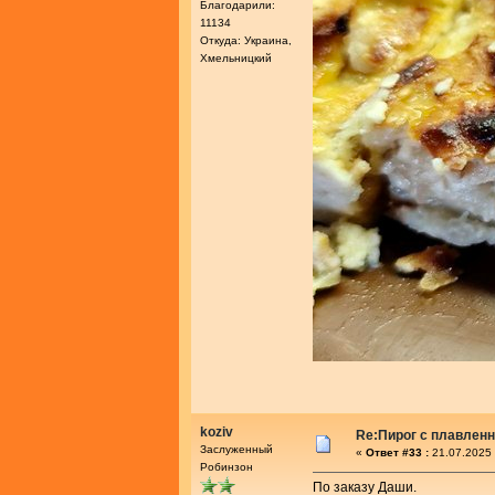
Благодарили:
11134
Откуда: Украина,
Хмельницкий
koziv
Re:Пирог с плавлен
Заслуженный
«
Ответ #33 :
21.07.2025 
Робинзон
По заказу Даши.