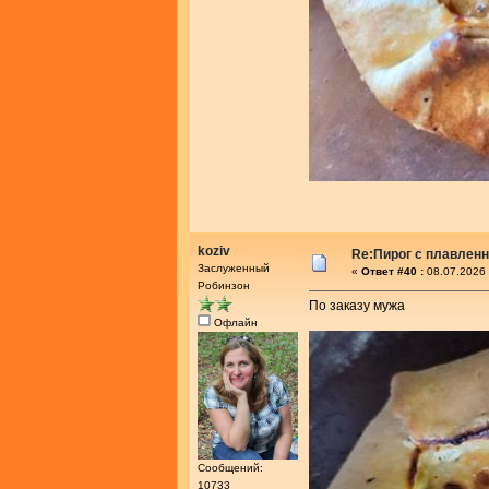
koziv
Re:Пирог с плавлен
Заслуженный
«
Ответ #40 :
08.07.2026 
Робинзон
По заказу мужа
Офлайн
Сообщений:
10733