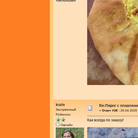
Хмельницкий
koziv
Re:Пирог с плавлен
Заслуженный
«
Ответ #38 :
29.04.2026 
Робинзон
Как всегда по заказу!
Офлайн