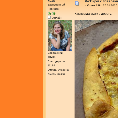
koziv
Re:Пирог с плавлен
Заслуженный
«
Ответ #36 :
25.01.2026 
Робинзон
Как всегда мужу в дорогу.
Офлайн
Сообщений:
10733
Благодарили:
11134
Откуда: Украина,
Хмельницкий