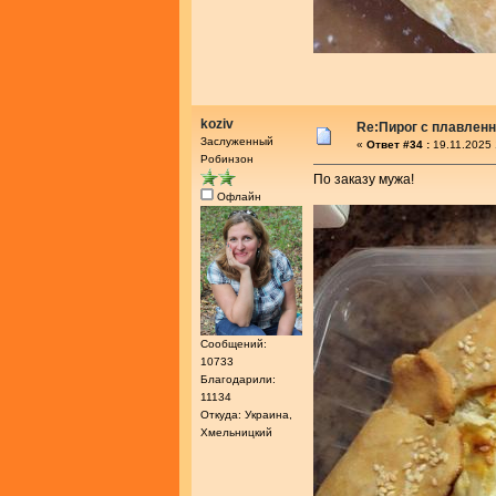
koziv
Re:Пирог с плавлен
Заслуженный
«
Ответ #34 :
19.11.2025 
Робинзон
По заказу мужа!
Офлайн
Сообщений:
10733
Благодарили:
11134
Откуда: Украина,
Хмельницкий