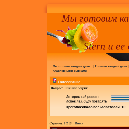
Мы готовим к
Stern и ее
Мы готовим каждый день...
|
Готовим каждый день
плавленными сырками
Голосование
Вопрос:
Оцените рецепт!
Интересный рецепт
Испек(ла), буду повтрять
Проголосовало пользователей: 10
Страниц:
1
2
[
3
]
Вниз