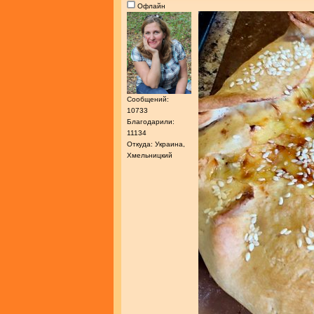
Офлайн
Сообщений:
10733
Благодарили:
11134
Откуда: Украина,
Хмельницкий