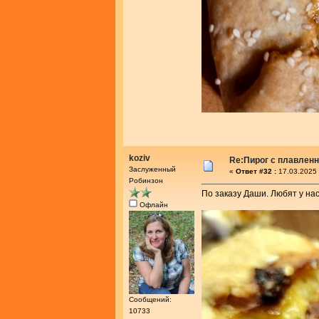
koziv
Re:Пирог с плавлен
Заслуженный
«
Ответ #32 :
17.03.2025 
Робинзон
По заказу Даши. Любят у нас
Офлайн
Сообщений:
10733