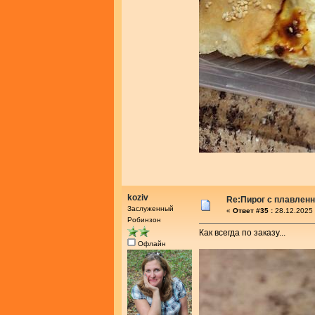
koziv
Re:Пирог с плавлен
Заслуженный
«
Ответ #35 :
28.12.2025 
Робинзон
Как всегда по заказу...
Офлайн