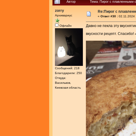
Автор
Тема: Пирог с плавленными 
zorry
Re:Пирог с плавлен
Архивариус
«
Ответ #30 :
02.11.2024 
Давно не пекла эту вкусняти
Офлайн
вкусности рецепт. Спасибо!
Сообщений: 218
Благодарили: 250
Откуда:
Васильков,
Киевская область