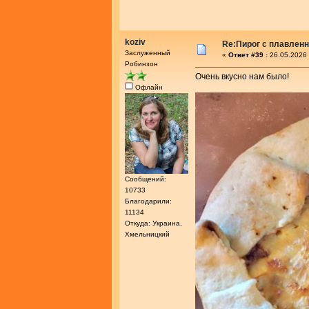
koziv
Re:Пирог с плавлен
Заслуженный
«
Ответ #39 :
26.05.2026 
Робинзон
Очень вкусно нам было!
Офлайн
Сообщений:
10733
Благодарили:
11134
Откуда: Украина,
Хмельницкий