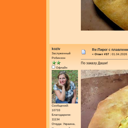
koziv
Re:Пирог с плавлен
Заслуженный
«
Ответ #37 :
01.04.2026 
Робинзон
По заказу Даши!
Офлайн
Сообщений:
10733
Благодарили:
11134
Откуда: Украина,