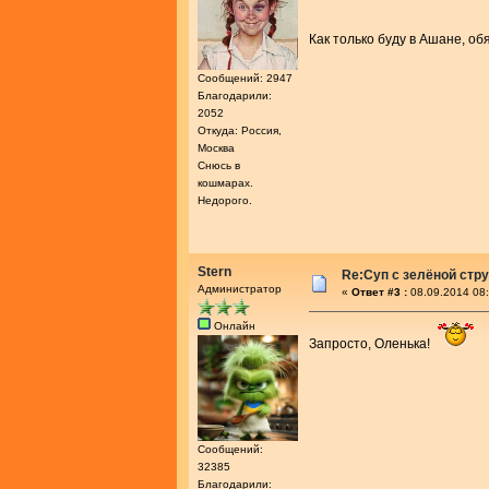
Как только буду в Ашане, 
Сообщений: 2947
Благодарили:
2052
Откуда: Россия,
Москва
Снюсь в
кошмарах.
Недорого.
Stern
Re:Cуп с зелёной стр
Администратор
«
Ответ #3 :
08.09.2014 08:
Онлайн
Запросто, Оленька!
Сообщений:
32385
Благодарили: