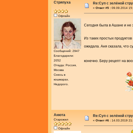
Стряпуха
Re:Cуп с зелёной стр
«
Ответ #5 :
09.09.2014 15:
Офлайн
Сегодня была в Ашане и не
Из таких простых продуктов
ожидала. Аня сказала, что 
Сообщений: 2947
Благодарили:
2052
конечно. Беру рецепт на в
Откуда: Россия,
Москва
Снюсь в
кошмарах.
Недорого.
Анюта
Re:Cуп с зелёной стр
Старожил
«
Ответ #6 :
14.03.2019 21:
Офлайн