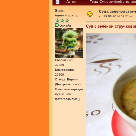
Автор
Тема: Cуп с зелёной стручк
Stern
Cуп с зелёной стру
Администратор
«
:
29.08.2014 07:51 »
Онлайн
Cуп с зелёной стручков
Сообщений:
32385
Благодарили:
26200
Откуда: Берлин
(Днепропетровск)
Я готовлю гораздо
лучше, чем
фотографирую!))