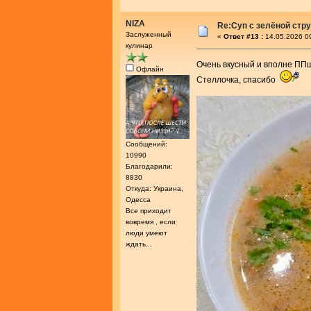
NIZA
Re:Cуп с зелёной стр
Заслуженный
«
Ответ #13 :
14.05.2026 0
кулинар
Очень вкусный и вполне П
Офлайн
Стеллочка, спасибо
Сообщений:
10990
Благодарили:
8830
Откуда: Украина,
Одесса
Все приходит
вовремя , если
люди умеют
ждать...