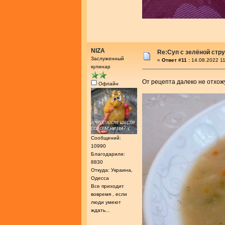
NIZA
Re:Cуп с зелёной стр
Заслуженный
«
Ответ #11 :
14.08.2022 11
кулинар
От рецепта далеко не отхож
Офлайн
Сообщений:
10990
Благодарили:
8830
Откуда: Украина,
Одесса
Все приходит
вовремя , если
люди умеют
ждать...