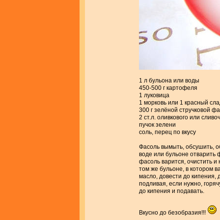
1 л бульона или воды
450-500 г картофеля
1 луковица
1 морковь или 1 красный сл
300 г зелёной стручковой ф
2 ст.л. оливкового или сливо
пучок зелени
соль, перец по вкусу
Фасоль вымыть, обсушить, об
воде или бульоне отварить 
фасоль варится, очистить и 
том же бульоне, в котором 
масло, довести до кипения, 
подливая, если нужно, горяч
до кипения и подавать.
Вкусно до безобразия!!!