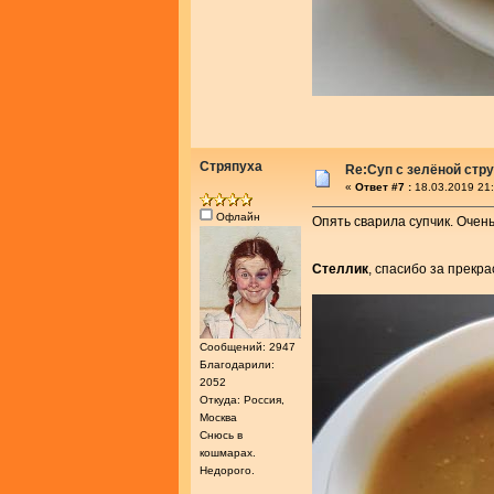
Стряпуха
Re:Cуп с зелёной стр
«
Ответ #7 :
18.03.2019 21:
Офлайн
Опять сварила супчик. Очень
Стеллик
, спасибо за прекр
Сообщений: 2947
Благодарили:
2052
Откуда: Россия,
Москва
Снюсь в
кошмарах.
Недорого.