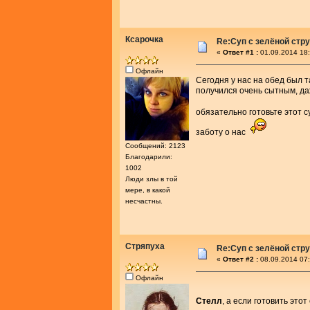
Ксарочка
Re:Cуп с зелёной стр
«
Ответ #1 :
01.09.2014 18:
Офлайн
Сегодня у нас на обед был т
получился очень сытным, даж
обязательно готовьте этот 
заботу о нас
Сообщений: 2123
Благодарили:
1002
Люди злы в той
мере, в какой
несчастны.
Стряпуха
Re:Cуп с зелёной стр
«
Ответ #2 :
08.09.2014 07:
Офлайн
Стелл
, а если готовить эт