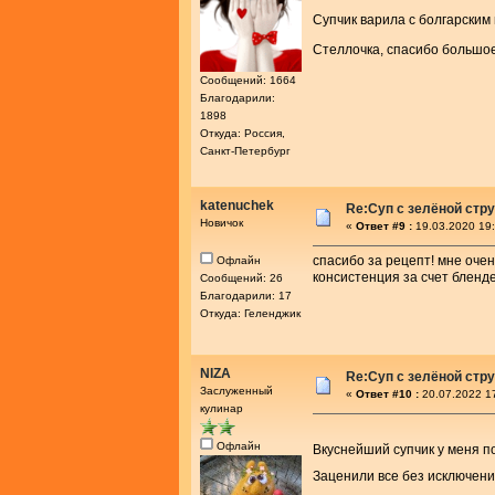
Супчик варила с болгарским
Стеллочка, спасибо больш
Сообщений: 1664
Благодарили:
1898
Откуда: Россия,
Санкт-Петербург
katenuchek
Re:Cуп с зелёной стр
Новичок
«
Ответ #9 :
19.03.2020 19:
спасибо за рецепт! мне оче
Офлайн
консистенция за счет бленд
Сообщений: 26
Благодарили: 17
Откуда: Геленджик
NIZA
Re:Cуп с зелёной стр
Заслуженный
«
Ответ #10 :
20.07.2022 1
кулинар
Офлайн
Вкуснейший супчик у меня п
Заценили все без исключен