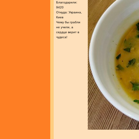
Благодарили:
9420
Откуда: Украина,
Киев
Чему бы грабли
не учили, а
сердце верит в
чудеса!