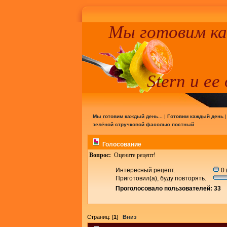
Мы готовим к
Stern и ее
Мы готовим каждый день...
|
Готовим каждый день
зелёной стручковой фасолью постный
Голосование
Вопрос:
Оцените рецепт!
Интересный рецепт.
0 
Приготовил(а), буду повторять.
Проголосовало пользователей: 33
Страниц: [
1
]
Вниз