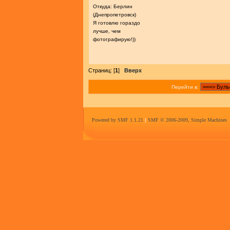
Откуда: Берлин
(Днепропетровск)
Я готовлю гораздо
лучше, чем
фотографирую!))
Страниц: [
1
]
Вверх
Перейти в:
Powered by SMF 1.1.21
|
SMF © 2006-2009, Simple Machines