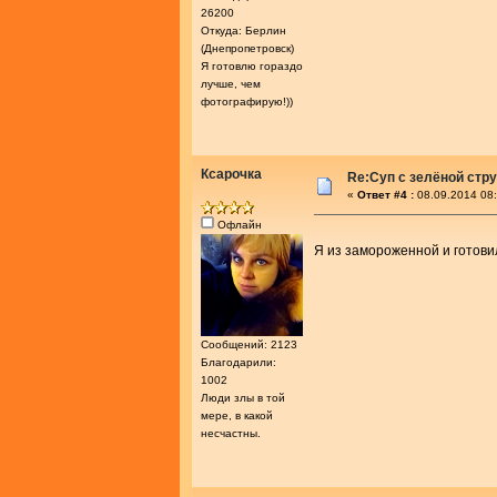
26200
Откуда: Берлин
(Днепропетровск)
Я готовлю гораздо
лучше, чем
фотографирую!))
Ксарочка
Re:Cуп с зелёной стр
«
Ответ #4 :
08.09.2014 08:
Офлайн
Я из замороженной и готови
Сообщений: 2123
Благодарили:
1002
Люди злы в той
мере, в какой
несчастны.