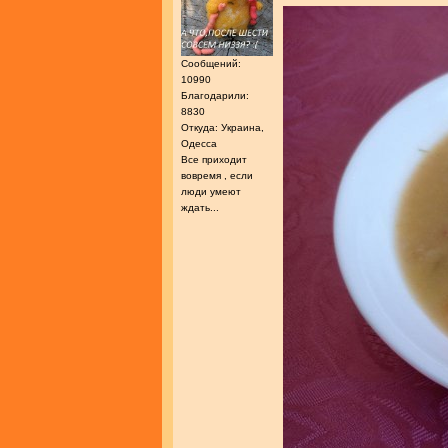
Сообщений:
10990
Благодарили:
8830
Откуда: Украина,
Одесса
Все приходит
вовремя , если
люди умеют
ждать...