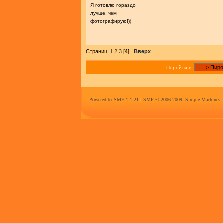
Я готовлю гораздо
лучше, чем
фотографирую!))
Страниц:
1
2
3
[
4
]
Вверх
Перейти в:
Powered by SMF 1.1.21
|
SMF © 2006-2009, Simple Machines