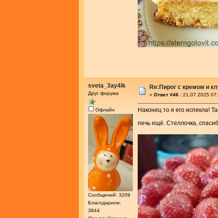
sveta_3ay4ik
Re:Пирог с кремом и к
Друг форума
«
Ответ #46 :
21.07.2025 07:
Наконец то я его испекла! Та
Офлайн
печь ещё. Стеллочка, спаси
Сообщений: 3209
Благодарили:
3844