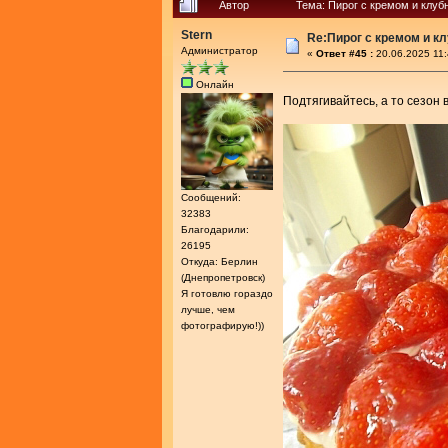
Автор
Тема: Пирог с кремом и клуб
Stern
Re:Пирог с кремом и к
Администратор
«
Ответ #45 :
20.06.2025 11:
Онлайн
Подтягивайтесь, а то сезон
Сообщений:
32383
Благодарили:
26195
Откуда: Берлин
(Днепропетровск)
Я готовлю гораздо
лучше, чем
фотографирую!))