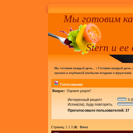
Мы готовим к
Stern и ее
Мы готовим каждый день...
|
Готовим каждый день
кремом и клубникой (любыми ягодами и фруктами)
Голосование
Вопрос:
Оцените рецепт!
Интересный рецепт.
3 (
Испек(ла), буду повторять.
Проголосовало пользователей: 37
Страниц:
1
2
3
[
4
]
Вниз