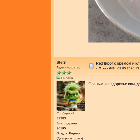
Stern
Re:Пирог с кремом и к
Администратор
«
Ответ #48 :
09.05.2026 13:
Онлайн
Оленька, на здоровье вам, 
Сообщений:
32383
Благодарили:
26195
Откуда: Берлин
(Днепропетровск)