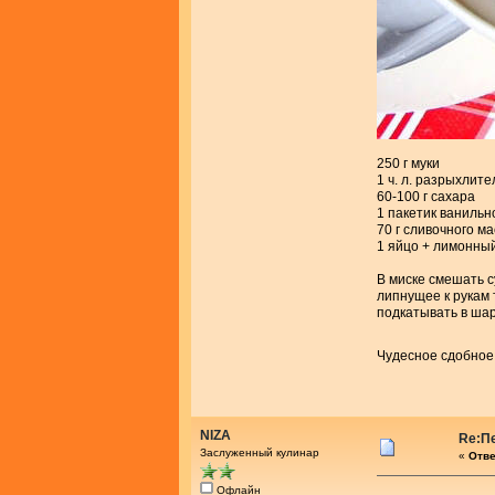
250 г муки
1 ч. л. разрыхлите
60-100 г сахара
1 пакетик ванильн
70 г сливочного м
1 яйцо + лимонный
В миске смешать с
липнущее к рукам 
подкатывать в шар
Чудесное сдобное
NIZA
Re:П
Заслуженный кулинар
«
Отве
Офлайн