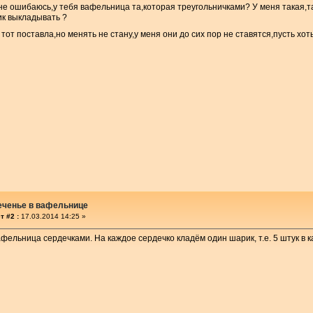
не ошибаюсь,у тебя вафельница та,которая треугольничками? У меня такая,
ик выкладывать ?
тот поставла,но менять не стану,у меня они до сих пор не ставятся,пусть хоть
еченье в вафельнице
т #2 :
17.03.2014 14:25 »
афельница сердечками. На каждое сердечко кладём один шарик, т.е. 5 штук в к