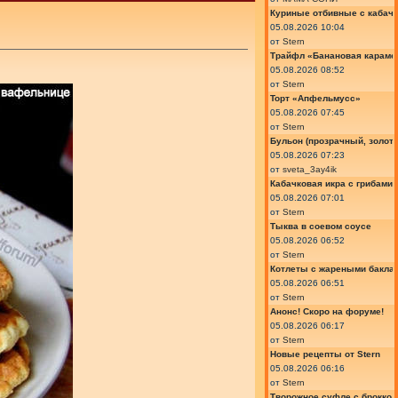
Куриные отбивные с кабач
05.08.2026 10:04
от
Stern
Трайфл «Банановая караме
05.08.2026 08:52
от
Stern
Торт «Апфельмусс»
05.08.2026 07:45
от
Stern
Бульон (прозрачный, золот
05.08.2026 07:23
от
sveta_3ay4ik
Кабачковая икра с грибами
05.08.2026 07:01
от
Stern
Тыква в соевом соусе
05.08.2026 06:52
от
Stern
Котлеты с жареными бакла
05.08.2026 06:51
от
Stern
Анонс! Скоро на форуме!
05.08.2026 06:17
от
Stern
Новые рецепты от Stern
05.08.2026 06:16
от
Stern
Творожное суфле с броккол