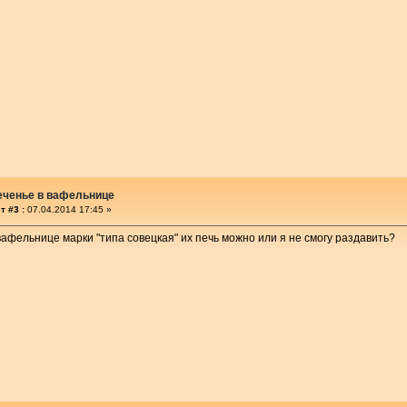
еченье в вафельнице
т #3 :
07.04.2014 17:45 »
 вафельнице марки "типа совецкая" их печь можно или я не смогу раздавить?