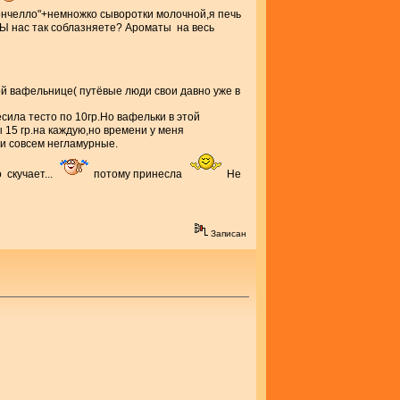
мончелло"+немножко сыворотки молочной,я печь
вЫ нас так соблазняете? Ароматы на весь
кой вафельнице( путёвые люди свои давно уже в
сила тесто по 10гр.Но вафельки в этой
15 гр.на каждую,но времени у меня
и совсем негламурные.
 скучает...
потому принесла
Не
Записан