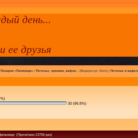
ый день...
 и ее друзья
|
Пекарня «Паляниця»
|
Печенье, пряники, вафли...
(Модератор:
Stern
) |
Печенье в вафел
2%)
30 (96.8%)
фельнице (Прочитано 23756 раз)