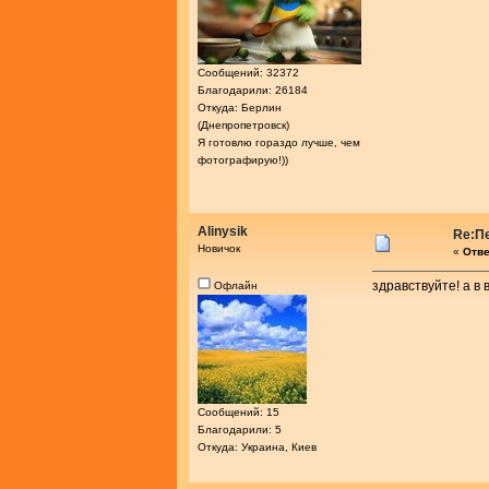
Сообщений: 32372
Благодарили: 26184
Откуда: Берлин
(Днепропетровск)
Я готовлю гораздо лучше, чем
фотографирую!))
Alinysik
Re:П
Новичок
«
Отве
здравствуйте! а в
Офлайн
Сообщений: 15
Благодарили: 5
Откуда: Украина, Киев