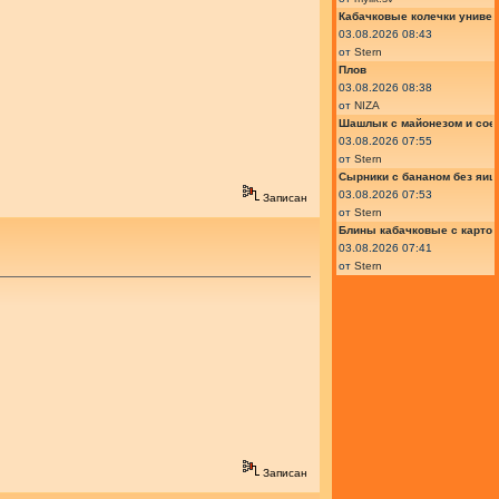
Кабачковые колечки униве
03.08.2026 08:43
от
Stern
Плов
03.08.2026 08:38
от
NIZA
Шашлык с майонезом и сое
03.08.2026 07:55
от
Stern
Сырники с бананом без яиц
03.08.2026 07:53
Записан
от
Stern
Блины кабачковые с карто
03.08.2026 07:41
от
Stern
Записан