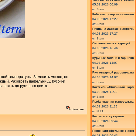
05.08.2026 06:09
от
Stern
Кабачки с сыром и сливкам
04.08.2026 17:27
от
Stern
Пицца на лаваше в аэрогри
04.08.2026 17:27
от
Stern
Овсяная каша с курицей
04.08.2026 16:46
от
Stern
Куриные голени в горчично
04.08.2026 14:07
от
Stern
Рис отварной рассыпчатый
тной температуры. Замесить мягкое, не
04.08.2026 14:07
каждый. Разогреть вафельницу. Кусочки
от
Stern
ыпекать до румяного цвета.
Коктейль «Яблочный шорле»
04.08.2026 11:32
от
Stern
Рыба красная малосольная 
04.08.2026 11:29
Записан
от
NIZA
Котлеты с сухарями
04.08.2026 09:44
от
Stern
Пюре картофельное с хрено
04.08.2026 09:43