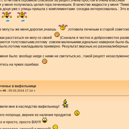
с отчётом и огромной спасибой за рецепт,очень простой и очень классный
 у меня получилась целая гора печенюшек. В качестве жидкости у меня "Ли
а доця уже с улицы пришла с комплиментами: соседка интересовалась : Это 
не могу,ты же меня,дорогая,знаешь
,готовила печеньки в старой советс
как расстаться не могу со своей
)Сначала я честно и добросовестно разве
аются толстоватыми,потому совсем маленькими,идеально наверное было-бы 
было,потому накладывала примерно. Результат:вкусные,но разнокалиберные 
еня было :вообще нигде с ними не светиться,но...такой рецепт незаслуженно
читесь на чужих ошибках
еченье в вафельнице
т #6 :
05.03.2019 17:14 »
вили мне в наследство вафельницу!
чего попроще, вернее из наличия продуктов
о и просто, просто ВАУ!!!