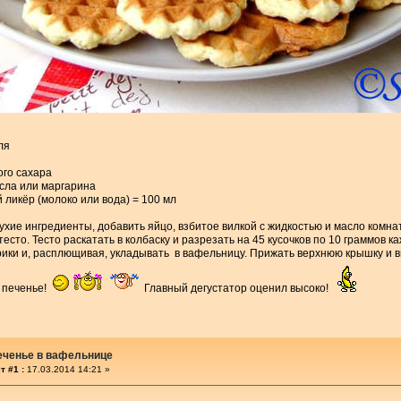
ля
ого сахара
асла или маргарина
 ликёр (молоко или вода) = 100 мл
ухие ингредиенты, добавить яйцо, взбитое вилкой с жидкостью и масло комна
тесто. Тесто раскатать в колбаску и разрезать на 45 кусочков по 10 граммов 
ики и, расплющивая, укладывать в вафельницу. Прижать верхнюю крышку и в
 печенье!
Главный дегустатор оценил высоко!
еченье в вафельнице
т #1 :
17.03.2014 14:21 »