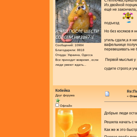
Стеллочка,пришла 
Из двойной порции
ещё не закончила,
подъезд
Но без косяков я 
утиль сдали,а я ни
вафельнице получ
Сообщений: 10984
перевешивать не 
Благодарили: 8818
Откуда: Украина, Одесса
Первой мыслью у м
Все приходит вовремя , если
люди умеют ждать...
судите строго,и у
Кобейка
Re:П
Друг форума
«
Отве
Офлайн
Добрые люди оста
Решила начать с 
Как же ж это быстр