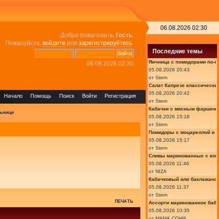
06.08.2026 02:30
Добро пожаловать,
Гость
.
Пожалуйста,
войдите
или
зарегистрируйтесь
.
Последние темы
Яичница с помидорами по-г
06.08.2026 02:30
05.08.2026 20:43
от
Stern
Салат Капрезе классически
05.08.2026 20:42
Начало
Помощь
Поиск
Войти
Регистрация
от
Stern
Кабачки с мясным фаршем 
ьнице
05.08.2026 15:18
от
Stern
Помидоры с моцареллой и 
05.08.2026 15:17
от
Stern
Сливы маринованные с кон
05.08.2026 11:46
от
NIZA
Кабачковый или баклажано
05.08.2026 11:37
от
Stern
ПЕЧАТЬ
Ассорти маринованное баб
05.08.2026 10:35
от
МАМА СОНИ