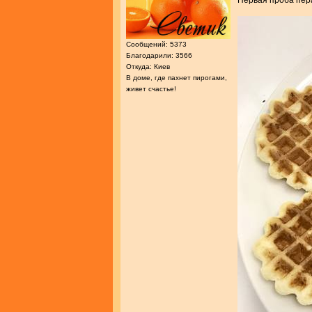
Первая проба пера
Сообщений: 5373
Благодарили: 3566
Откуда: Киев
В доме, где пахнет пирогами,
живет счастье!