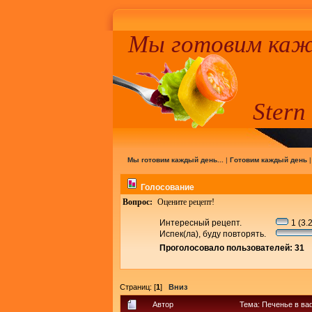
Мы готовим кажд
Stern
Мы готовим каждый день...
|
Готовим каждый день
Голосование
Вопрос:
Оцените рецепт!
Интересный рецепт.
1 (3.
Испек(ла), буду повторять.
Проголосовало пользователей: 31
Страниц: [
1
]
Вниз
Автор
Тема: Печенье в ва