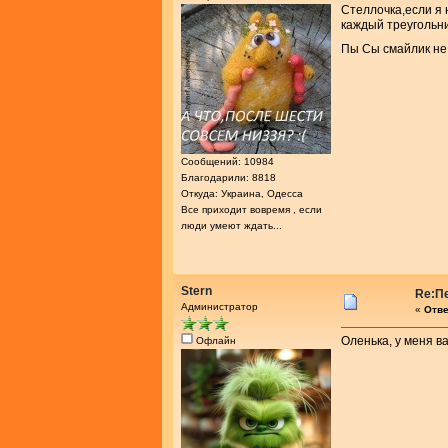
Стеллочка,если я 
каждый треугольн
Пы Сы смайлик не 
Сообщений: 10984
Благодарили: 8818
Откуда: Украина, Одесса
Все приходит вовремя , если
люди умеют ждать...
Stern
Re:П
Администратор
«
Отве
Оленька, у меня в
Офлайн