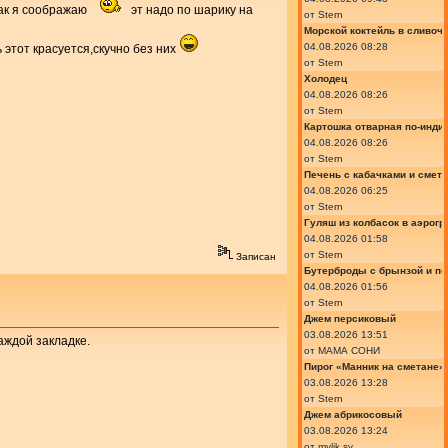
так я соображаю
эт надо по шарику на
от
Stern
Морской коктейль в сливоч
04.08.2026 08:28
 этот красуется,скучно без них
от
Stern
Холодец
04.08.2026 08:26
от
Stern
Картошка отварная по-инди
04.08.2026 08:26
от
Stern
Печень с кабачками и смет
04.08.2026 06:25
от
Stern
Гуляш из колбасок в аэрогр
04.08.2026 01:58
от
Stern
Записан
Бутерброды с брынзой и п
04.08.2026 01:56
от
Stern
Джем персиковый
03.08.2026 13:51
аждой закладке.
от
МАМА СОНИ
Пирог «Манник на сметане»
03.08.2026 13:28
от
Stern
Джем абрикосовый
03.08.2026 13:24
от
mylik.sv