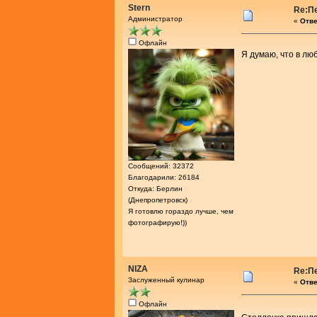
Stern
Re:П
Администратор
«
Отве
Офлайн
Я думаю, что в л
Сообщений: 32372
Благодарили: 26184
Откуда: Берлин
(Днепропетровск)
Я готовлю гораздо лучше, чем
фотографирую!))
NIZA
Re:П
Заслуженный кулинар
«
Отве
Офлайн