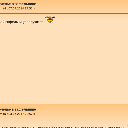
еченье в вафельнице
т #4 :
07.04.2014 17:56 »
юбой вафельнице получится.
еченье в вафельнице
т #5 :
03.05.2017 22:57 »