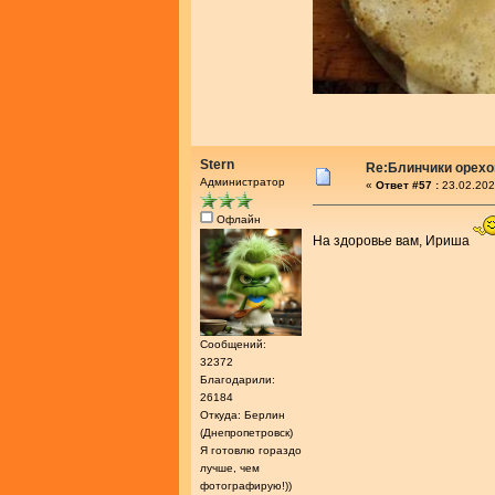
Stern
Re:Блинчики орех
Администратор
«
Ответ #57 :
23.02.202
Офлайн
На здоровье вам, Ириша
Сообщений:
32372
Благодарили:
26184
Откуда: Берлин
(Днепропетровск)
Я готовлю гораздо
лучше, чем
фотографирую!))