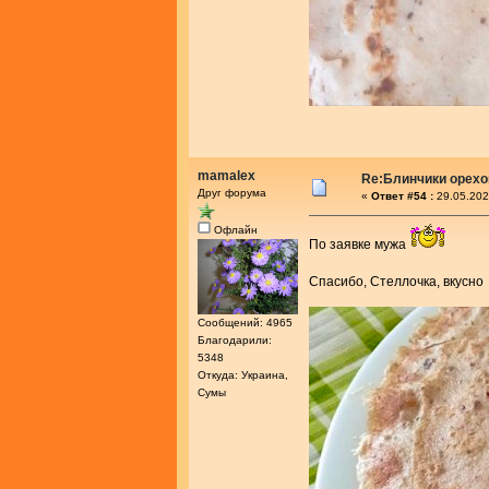
mamalex
Re:Блинчики орех
Друг форума
«
Ответ #54 :
29.05.202
Офлайн
По заявке мужа
Спасибо, Стеллочка, вкусн
Сообщений: 4965
Благодарили:
5348
Откуда: Украина,
Сумы