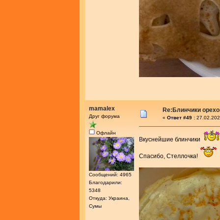
mamalex
Re:Блинчики орех
Друг форума
«
Ответ #49 :
27.02.202
Офлайн
Вкуснейшие блинчики
Спасибо, Стеллочка!
Сообщений: 4965
Благодарили:
5348
Откуда: Украина,
Сумы