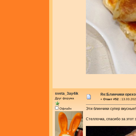
sveta_3ay4ik
Re:Блинчики орех
Друг форума
«
Ответ #52 :
13.03.202
Эти блинчики супер вкусные!
Офлайн
Стеллочка, спасибо за этот