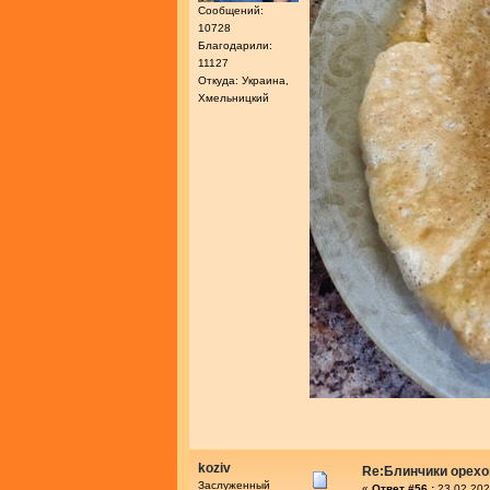
Сообщений:
10728
Благодарили:
11127
Откуда: Украина,
Хмельницкий
koziv
Re:Блинчики орех
Заслуженный
«
Ответ #56 :
23.02.202