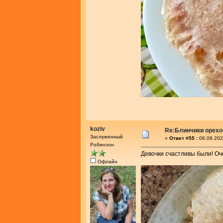
koziv
Re:Блинчики орех
Заслуженный
«
Ответ #55 :
06.09.202
Робинзон
Девочки счастливы были! Оче
Офлайн