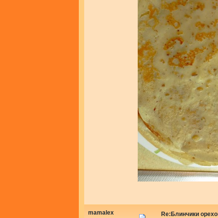
mamalex
Re:Блинчики орех