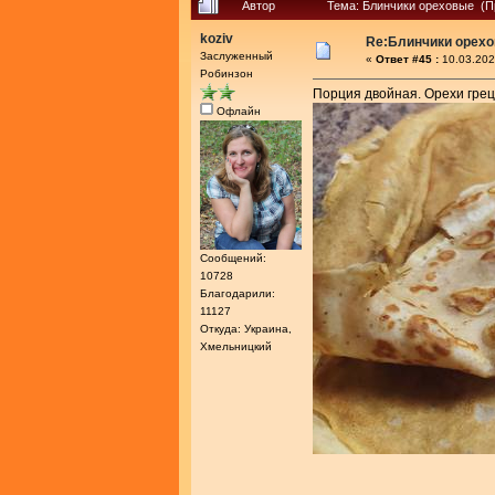
Автор
Тема: Блинчики ореховые (П
koziv
Re:Блинчики орех
Заслуженный
«
Ответ #45 :
10.03.202
Робинзон
Порция двойная. Орехи грец
Офлайн
Сообщений:
10728
Благодарили:
11127
Откуда: Украина,
Хмельницкий