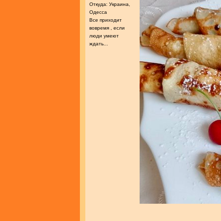
Откуда: Украина,
Одесса
Все приходит
вовремя , если
люди умеют
ждать...