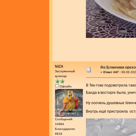
NIZA
Re:Блинчики орех
Заслуженный
«
Ответ #47 :
09.06.202
кулинар
В Тик-токе подсмотрела тако
Офлайн
Банда в восторге была, унич
Ну ооочень душевные блинч
Внутрь ещё пристроила оста
Сообщений:
10984
Благодарили:
8818