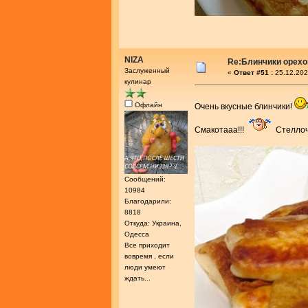
NIZA
Re:Блинчики орех
Заслуженный
«
Ответ #51 :
25.12.202
кулинар
Офлайн
Очень вкусные блинчики!
Смакотааа!!!
Стеллоч
Сообщений:
10984
Благодарили:
8818
Откуда: Украина,
Одесса
Все приходит
вовремя , если
люди умеют
ждать...