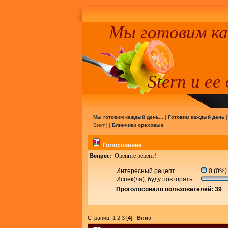
Мы готовим к
Stern и ее
Мы готовим каждый день...
|
Готовим каждый день
Stern
) |
Блинчики ореховые
Голосование
Вопрос:
Оцените рецепт!
Интересный рецепт.
0 (0%)
Испек(ла), буду повторять.
Проголосовало пользователей: 39
Страниц:
1
2
3
[
4
]
Вниз