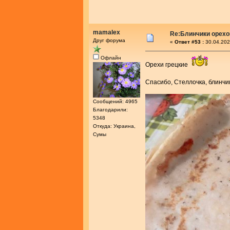
mamalex
Re:Блинчики орех
Друг форума
«
Ответ #53 :
30.04.202
Офлайн
Орехи грецкие
Спасибо, Стеллочка, блинч
Сообщений: 4965
Благодарили:
5348
Откуда: Украина,
Сумы