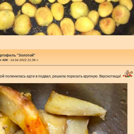
артофель "Золотой"
т #20 :
14.04.2022 21:36 »
ой поленилась идти в подвал, решила порезать крупную. Вкуснотища!