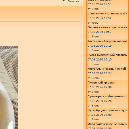
Записан
07.08.2026 11:53
от
Stern
Шашлычки из лаваша с фа
07.08.2026 11:51
от
koziv
Овсяная каша с луком и че
07.08.2026 11:50
от
Stern
Коктейль «Апероль классик
07.08.2026 10:19
от
Stern
Рулет бисквитный "Пятимин
07.08.2026 09:15
от
Stern
Коктейль «Розовый сухой м
07.08.2026 08:24
от
Stern
Лимонный крюшон
07.08.2026 07:30
от
Stern
Суп-пюре из обжаренных ов
07.08.2026 07:28
от
Stern
Бутерброды горячие с курин
07.08.2026 07:00
от
Stern
Мясо запеченное БЕЗ сыра 
07.08.2026 06:50