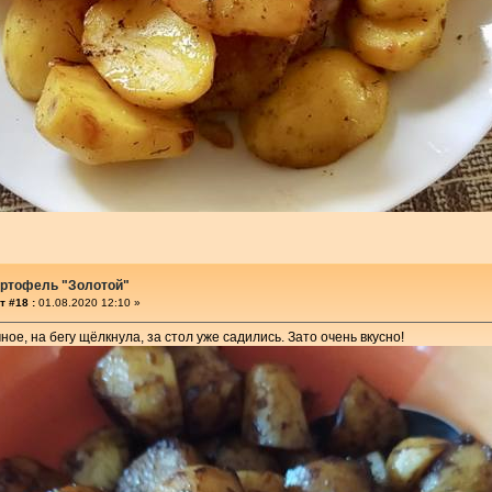
артофель "Золотой"
т #18 :
01.08.2020 12:10 »
ое, на бегу щёлкнула, за стол уже садились. Зато очень вкусно!