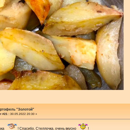
артофель "Золотой"
т #21 :
30.05.2022 20:30 »
шка
! Спасибо, Стеллочка, очень вкусно
!