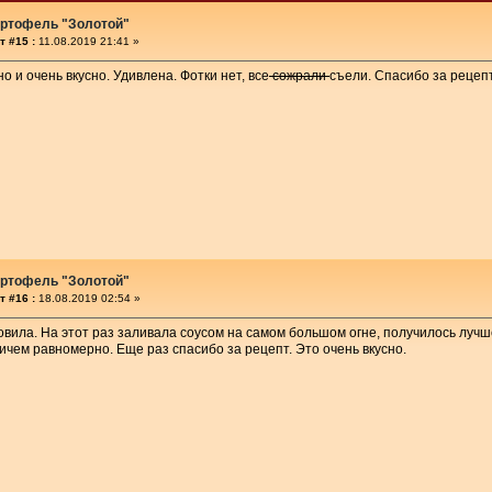
артофель "Золотой"
т #15 :
11.08.2019 21:41 »
о и очень вкусно. Удивлена. Фотки нет, все
сожрали
съели. Спасибо за рецепт
артофель "Золотой"
т #16 :
18.08.2019 02:54 »
овила. На этот раз заливала соусом на самом большом огне, получилось лучше
ричем равномерно. Еще раз спасибо за рецепт. Это очень вкусно.