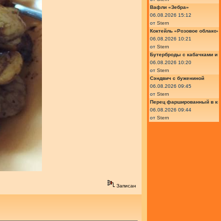
Вафли «Зебра»
06.08.2026 15:12
от
Stern
Коктейль «Розовое облако»
06.08.2026 10:21
от
Stern
Бутерброды с кабачками и
06.08.2026 10:20
от
Stern
Сэндвич с бужениной
06.08.2026 09:45
от
Stern
Перец фаршированный в ки
06.08.2026 09:44
от
Stern
Записан