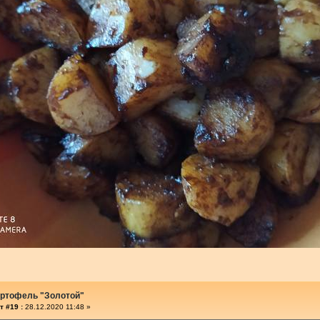
артофель "Золотой"
т #19 :
28.12.2020 11:48 »