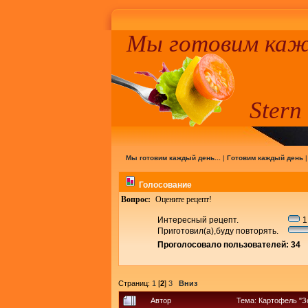
Мы готовим кажд
Stern
Мы готовим каждый день...
|
Готовим каждый день
Голосование
Вопрос:
Оцените рецепт!
Интересный рецепт.
1
Приготовил(а),буду повторять.
Проголосовало пользователей: 34
Страниц:
1
[
2
]
3
Вниз
Автор
Тема: Картофель "З