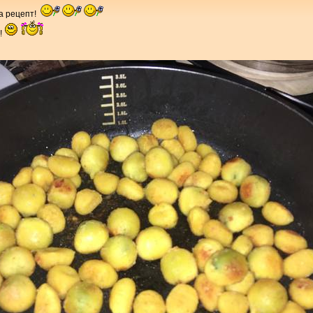
за рецепт!
!