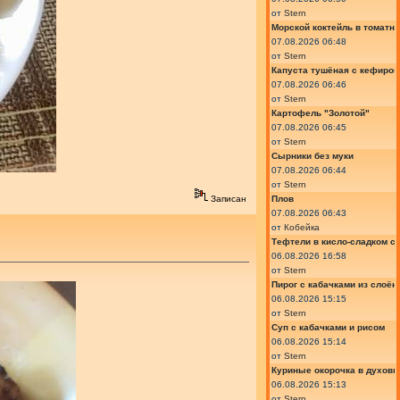
от
Stern
Морской коктейль в томатн
07.08.2026 06:48
от
Stern
Капуста тушёная с кефиром
07.08.2026 06:46
от
Stern
Картофель "Золотой"
07.08.2026 06:45
от
Stern
Сырники без муки
07.08.2026 06:44
от
Stern
Плов
Записан
07.08.2026 06:43
от
Кобейка
Тефтели в кисло-сладком с
06.08.2026 16:58
от
Stern
Пирог с кабачками из слоён
06.08.2026 15:15
от
Stern
Суп с кабачками и рисом
06.08.2026 15:14
от
Stern
Куриные окорочка в духовк
06.08.2026 15:13
от
Stern