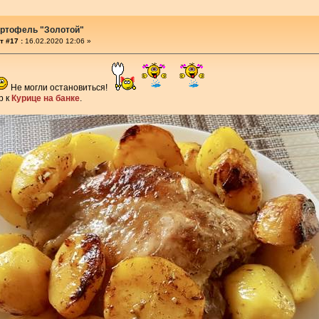
артофель "Золотой"
т #17 :
16.02.2020 12:06 »
Не могли остановиться!
р к
Курице на банке
.