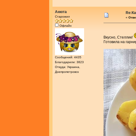
Анюта
Re:К
Старожил
«
Отве
Офлайн
Вкусно, Стеллик!
Готовила на гарни
Сообщений: 4435
Благодарили: 3823
Откуда: Украина,
Днепропетровск