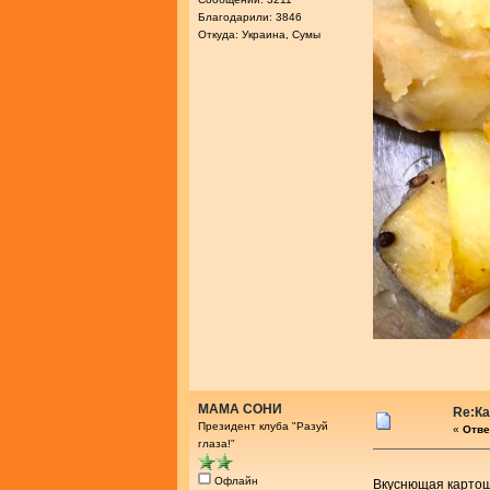
Благодарили: 3846
Откуда: Украина, Сумы
МАМА СОНИ
Re:К
Президент клуба "Разуй
«
Отве
глаза!"
Офлайн
Вкуснющая карто