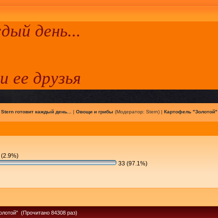
ый день...
 и ее друзья
|
Stern готовит каждый день...
|
Овощи и грибы
(Модератор:
Stern
) |
Картофель "Золотой"
 (2.9%)
33 (97.1%)
олотой" (Прочитано 84308 раз)