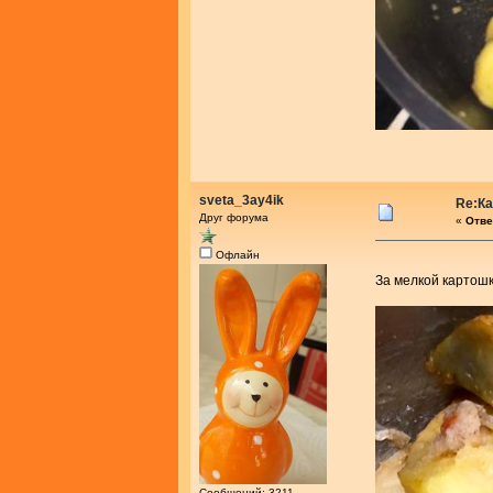
sveta_3ay4ik
Re:К
Друг форума
«
Отве
Офлайн
За мелкой картошк
Сообщений: 3211