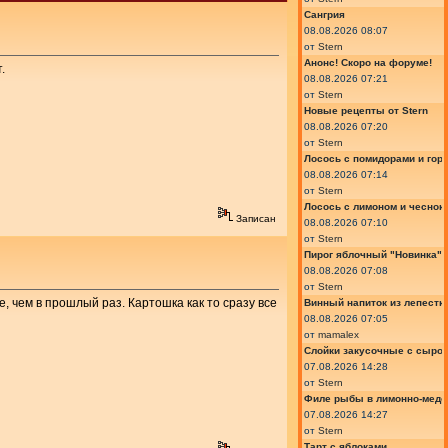
Сангрия
08.08.2026 08:07
от
Stern
Анонс! Скоро на форуме!
.
08.08.2026 07:21
от
Stern
Новые рецепты от Stern
08.08.2026 07:20
от
Stern
Лосось с помидорами и гор
08.08.2026 07:14
от
Stern
Лосось с лимоном и чеснок
Записан
08.08.2026 07:10
от
Stern
Пирог яблочный "Новинка"
08.08.2026 07:08
от
Stern
, чем в прошлый раз. Картошка как то сразу все
Винный напиток из лепестк
08.08.2026 07:05
от
mamalex
Слойки закусочные с сыром
07.08.2026 14:28
от
Stern
Филе рыбы в лимонно-медо
07.08.2026 14:27
от
Stern
Тарт с яблоками