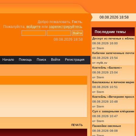
08.08.2026 18:58
Добро пожаловать,
Гость
.
Пожалуйста,
войдите
или
зарегистрируйтесь
.
Последние темы
Десерт из печенья с яблок
08.08.2026 18:58
08.08.2026 16:00
от
Stern
Кабачки запеченные почти
08.08.2026 15:54
Начало
Помощь
Поиск
Войти
Регистрация
от
mylik.sv
Коктейль «Баланс»
08.08.2026 15:04
от
Stern
Баклажаны в яичном марин
08.08.2026 10:51
от
Stern
Коктейль «Вечерняя прохла
08.08.2026 10:48
от
Stern
Суп с заварными клёцками
08.08.2026 10:47
от
Stern
ПЕЧАТЬ
Панкейки овсяные
08.08.2026 08:08
от
Stern