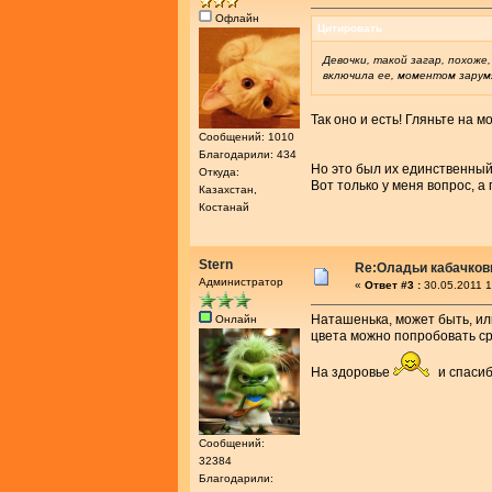
Офлайн
Цитировать
Девочки, такой загар, похоже,
включила ее, моментом зарум
Так оно и есть! Гляньте на м
Сообщений: 1010
Благодарили: 434
Но это был их единственный
Откуда:
Вот только у меня вопрос, а
Казахстан,
Костанай
Stern
Re:Оладьи кабачков
Администратор
«
Ответ #3 :
30.05.2011 1
Hаташенька, может быть, ил
Онлайн
цвета можно попробовать ср
На здоровье
и спасиб
Сообщений:
32384
Благодарили: