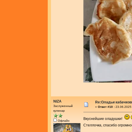
NIZA
Re:Оладьи кабачков
Заслуженный
«
Ответ #10 :
23.06.2025 
кулинар
Вкуснейшие оладушки!
Офлайн
Стеллочка, спасибо огромно