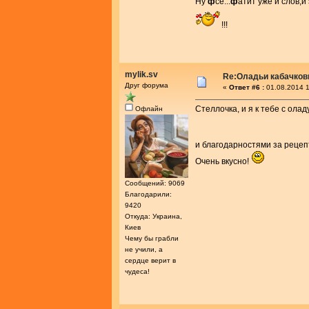
Ну
ф
сё...
ф
атит уже и слов,и
!!!
mylik.sv
Re:Оладьи кабачков
Друг форума
«
Ответ #6 :
01.08.2014 1
Стеллочка, и я к тебе с ола
Офлайн
и благодарностями за рецеп
Очень вкусно!
Сообщений: 9069
Благодарили:
9420
Откуда: Украина,
Киев
Чему бы грабли
не учили, а
сердце верит в
чудеса!