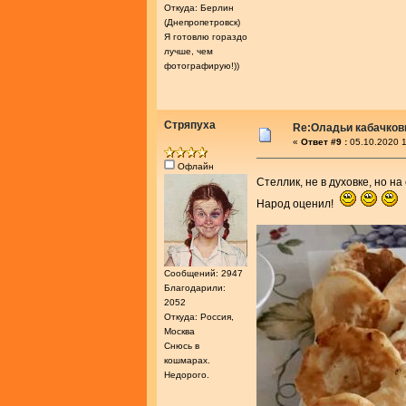
Откуда: Берлин
(Днепропетровск)
Я готовлю гораздо
лучше, чем
фотографирую!))
Стряпуха
Re:Оладьи кабачков
«
Ответ #9 :
05.10.2020 1
Офлайн
Стеллик, не в духовке, но н
Народ оценил!
Сообщений: 2947
Благодарили:
2052
Откуда: Россия,
Москва
Снюсь в
кошмарах.
Недорого.