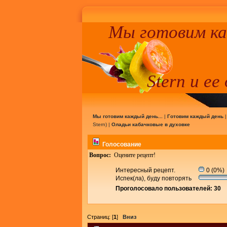
Мы готовим к
Stern и ее
Мы готовим каждый день...
|
Готовим каждый день
Stern
) |
Оладьи кабачковые в духовке
Голосование
Вопрос:
Оцените рецепт!
Интересный рецепт.
0 (0%)
Испек(ла), буду повторять
Проголосовало пользователей: 30
Страниц: [
1
]
Вниз