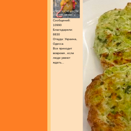
Сообщений:
10990
Благодарили:
8830
Откуда: Украина,
Одесса
Все приходит
вовремя , если
люди умеют
ждать...