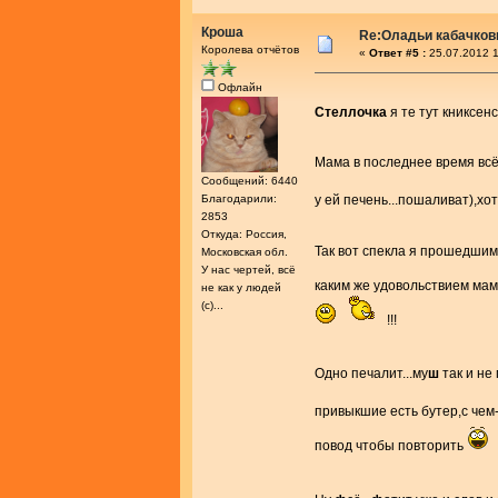
Кроша
Re:Оладьи кабачков
Королева отчётов
«
Ответ #5 :
25.07.2012 1
Офлайн
Стеллочка
я те тут книксе
Мама в последнее время всё
Сообщений: 6440
Благодарили:
у ей печень...пошаливат),х
2853
Откуда: Россия,
Так вот спекла я прошедши
Московская обл.
У нас чертей, всё
каким же удовольствием ма
не как у людей
(с)...
!!!
Одно печалит...му
ш
так и н
привыкшие есть бутер,с че
повод чтобы повторить