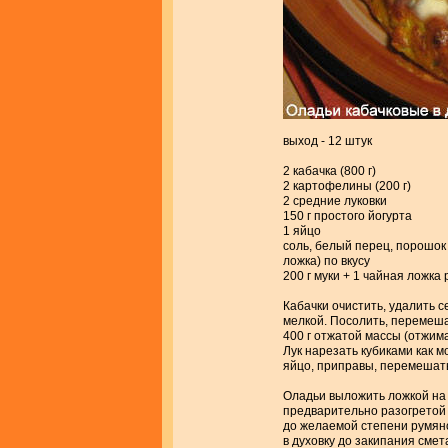
выход - 12 штук
2 кабачка (800 г)
2 картофелины (200 г)
2 средние луковки
150 г простого йогурта
1 яйцо
соль, белый перец, порошок 
ложка) по вкусу
200 г муки + 1 чайная ложка
Кабачки очистить, удалить с
мелкой. Посолить, перемешат
400 г отжатой массы (отжима
Лук нарезать кубиками как м
яйцо, приправы, перемешат
Оладьи выложить ложкой на 
предварительно разогретой 
до желаемой степени румяно
в духовку до закипания смет