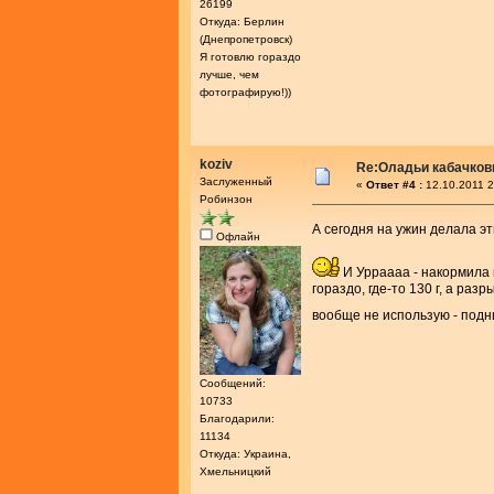
26199
Откуда: Берлин
(Днепропетровск)
Я готовлю гораздо
лучше, чем
фотографирую!))
koziv
Re:Оладьи кабачков
Заслуженный
«
Ответ #4 :
12.10.2011 2
Робинзон
А сегодня на ужин делала эт
Офлайн
И Урраааа - накормила м
гораздо, где-то 130 г, а ра
вообще не использую - подн
Сообщений:
10733
Благодарили:
11134
Откуда: Украина,
Хмельницкий