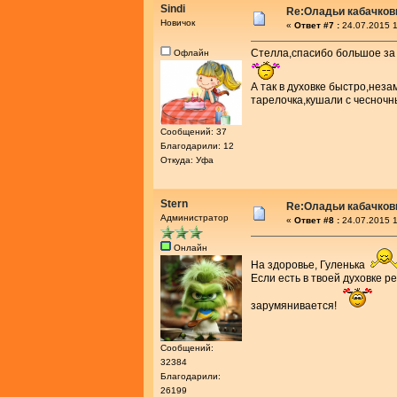
Sindi
Re:Оладьи кабачков
Новичок
«
Ответ #7 :
24.07.2015 1
Стелла,спасибо большое за 
Офлайн
А так в духовке быстро,нез
тарелочка,кушали с чесночн
Сообщений: 37
Благодарили: 12
Откуда: Уфа
Stern
Re:Оладьи кабачков
Администратор
«
Ответ #8 :
24.07.2015 1
Онлайн
На здоровье, Гуленька
Если есть в твоей духовке р
зарумянивается!
Сообщений:
32384
Благодарили:
26199