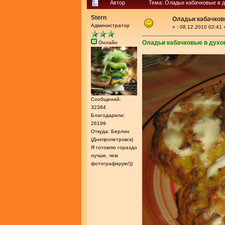
Автор
Тема: Оладьи кабачковые в д
Stern
Оладьи кабачков
Администратор
«
:
08.12.2010 02:41 
Оладьи кабачковые в духо
Онлайн
Сообщений:
32384
Благодарили:
26199
Откуда: Берлин
(Днепропетровск)
Я готовлю гораздо
лучше, чем
фотографирую!))