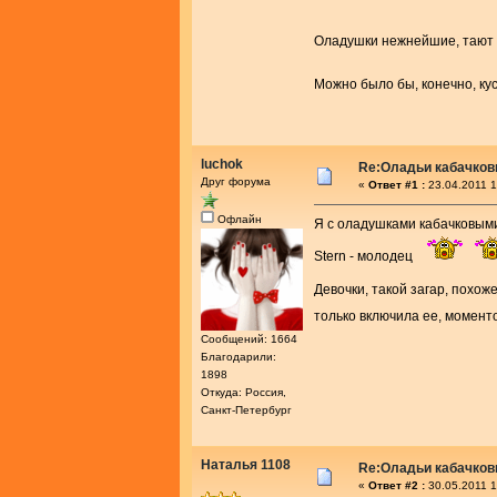
Оладушки нежнейшие, тают 
Можно было бы, конечно, кус
luchok
Re:Оладьи кабачков
Друг форума
«
Ответ #1 :
23.04.2011 1
Офлайн
Я с оладушками кабачковыми
Stern - молодец
Девочки, такой загар, похож
только включила ее, момент
Сообщений: 1664
Благодарили:
1898
Откуда: Россия,
Санкт-Петербург
Наталья 1108
Re:Оладьи кабачков
«
Ответ #2 :
30.05.2011 1