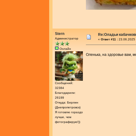
Stern
Re:Оладьи кабачков
Администратор
«
Ответ #11 :
23.06.2025 
Онлайн
Оленька, на здоровье вам, 
Сообщений:
32384
Благодарили:
26199
Откуда: Берлин
(Днепропетровск)
Я готовлю гораздо
лучше, чем
фотографирую!))