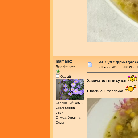
mamalex
Re:Суп с фрикадель
Друг форума
«
Ответ #81 :
03.03.2026 
Офлайн
Замечательный супец
Спасибо, Стеллочка
Сообщений: 4973
Благодарили:
5357
Откуда: Украина,
Сумы