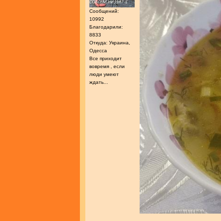
Сообщений:
10992
Благодарили:
8833
Откуда: Украина,
Одесса
Все приходит
вовремя , если
люди умеют
ждать...