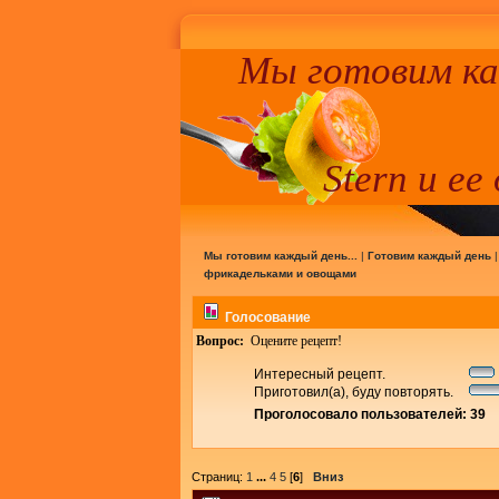
Мы готовим к
Stern и ее
Мы готовим каждый день...
|
Готовим каждый день
фрикадельками и овощами
Голосование
Вопрос:
Оцените рецепт!
Интересный рецепт.
Приготовил(а), буду повторять.
Проголосовало пользователей: 39
Страниц:
1
...
4
5
[
6
]
Вниз