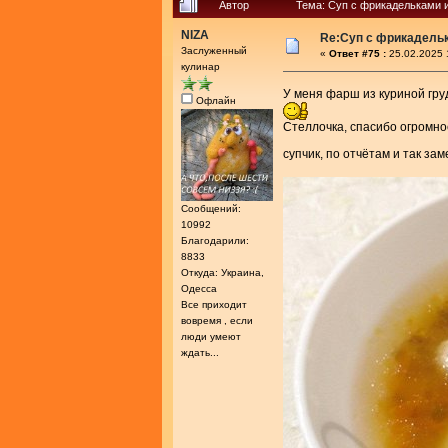
Автор
Тема: Суп с фрикадельками 
NIZA
Re:Суп с фрикадель
Заслуженный
«
Ответ #75 :
25.02.2025 
кулинар
У меня фарш из куриной гру
Офлайн
Стеллочка, спасибо огромное
супчик, по отчётам и так за
Сообщений:
10992
Благодарили:
8833
Откуда: Украина,
Одесса
Все приходит
вовремя , если
люди умеют
ждать...