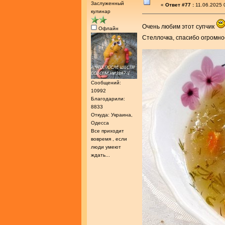
Заслуженный
«
Ответ #77 :
11.06.2025 
кулинар
Очень любим этот супчик
Офлайн
Стеллочка, спасибо огромно
Сообщений:
10992
Благодарили:
8833
Откуда: Украина,
Одесса
Все приходит
вовремя , если
люди умеют
ждать...