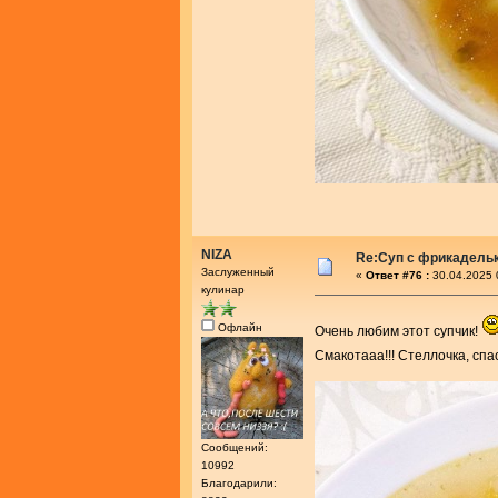
NIZA
Re:Суп с фрикадель
Заслуженный
«
Ответ #76 :
30.04.2025 
кулинар
Офлайн
Очень любим этот супчик!
Смакотааа!!! Стеллочка, сп
Сообщений:
10992
Благодарили: