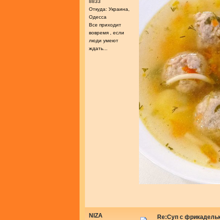
8833
Откуда: Украина,
Одесса
Все приходит
вовремя , если
люди умеют
ждать...
NIZA
Re:Суп с фрикадель