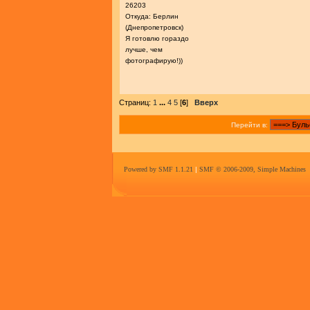
26203
Откуда: Берлин
(Днепропетровск)
Я готовлю гораздо
лучше, чем
фотографирую!))
Страниц:
1
...
4
5
[
6
]
Вверх
Перейти в:
Powered by SMF 1.1.21
|
SMF © 2006-2009, Simple Machines