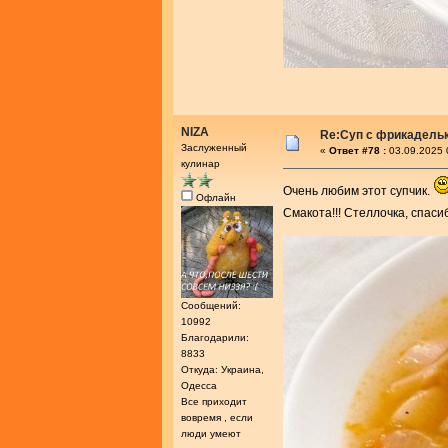
NIZA
Re:Суп с фрикадель
Заслуженный
«
Ответ #78 :
03.09.2025 
кулинар
Очень любим этот супчик.
Офлайн
Смакота!!! Стеллочка, спаси
Сообщений:
10992
Благодарили:
8833
Откуда: Украина,
Одесса
Все приходит
вовремя , если
люди умеют