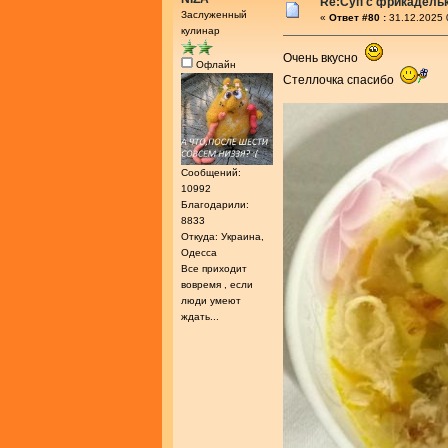
Re:Суп с фрикадель
Заслуженный
«
Ответ #80 :
31.12.2025 
кулинар
Очень вкусно
Офлайн
Стеллочка спасибо
Сообщений:
10992
Благодарили:
8833
Откуда: Украина,
Одесса
Все приходит
вовремя , если
люди умеют
ждать...