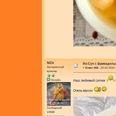
NIZA
Re:Суп с фрикадель
Заслуженный
«
Ответ #66 :
25.04.2024 
кулинар
Онлайн
Наш любимый супчик
Очень вкусно
Сообщений:
10988