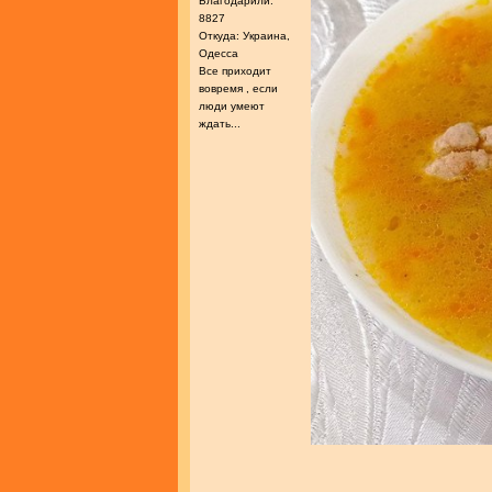
Благодарили:
8827
Откуда: Украина,
Одесса
Все приходит
вовремя , если
люди умеют
ждать...