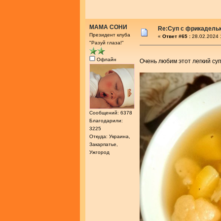
МАМА СОНИ
Re:Суп с фрикадель
Президент клуба
«
Ответ #65 :
28.02.2024 
"Разуй глаза!"
Офлайн
Очень любим этот легкий су
Сообщений: 6378
Благодарили:
3225
Откуда: Украина,
Закарпатье,
Ужгород