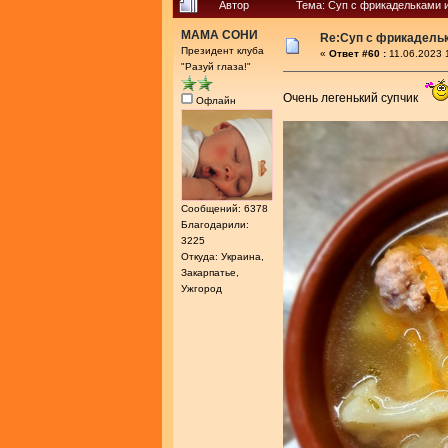
Автор
Тема: Суп с фрикадельками 
МАМА СОНИ
Re:Суп с фрикадель
Президент клуба
«
Ответ #60 :
11.06.2023 
"Разуй глаза!"
Очень легенький супчик
Офлайн
Сообщений: 6378
Благодарили:
3225
Откуда: Украина,
Закарпатье,
Ужгород