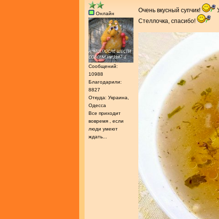
Очень вкусный супчик!
У
Онлайн
Стеллочка, спасибо!
Сообщений:
10988
Благодарили:
8827
Откуда: Украина,
Одесса
Все приходит
вовремя , если
люди умеют
ждать...