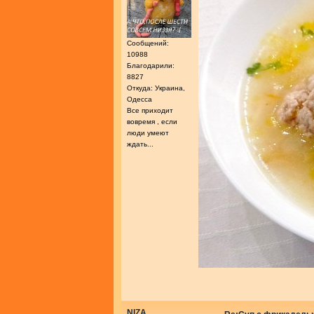
Сообщений:
10988
Благодарили:
8827
Откуда: Украина,
Одесса
Все приходит
вовремя , если
люди умеют
ждать...
NIZA