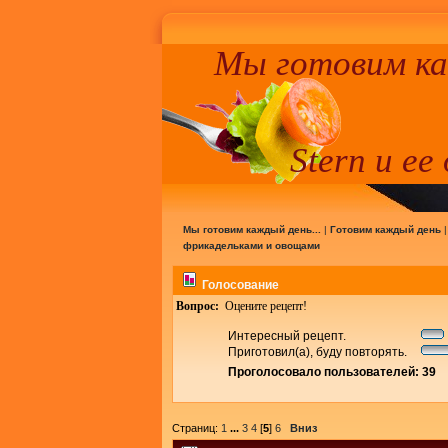
Мы готовим к
Stern и ее
Мы готовим каждый день...
|
Готовим каждый день
фрикадельками и овощами
Голосование
Вопрос:
Оцените рецепт!
Интересный рецепт.
Приготовил(а), буду повторять.
Проголосовало пользователей: 39
Страниц:
1
...
3
4
[
5
]
6
Вниз