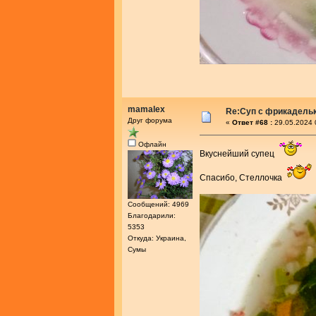
mamalex
Re:Суп с фрикадель
Друг форума
«
Ответ #68 :
29.05.2024 
Офлайн
Вкуснейший супец
Спасибо, Стеллочка
Сообщений: 4969
Благодарили:
5353
Откуда: Украина,
Сумы