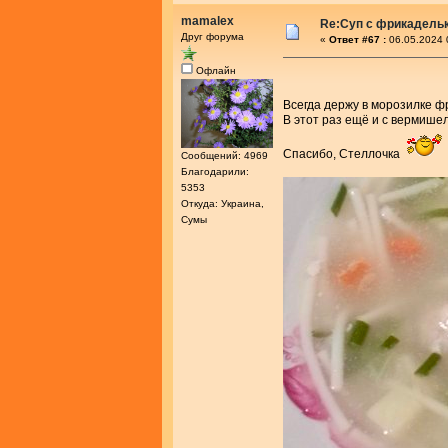
mamalex
Re:Суп с фрикадель
Друг форума
«
Ответ #67 :
06.05.2024 
Офлайн
Всегда держу в морозилке ф
В этот раз ещё и с вермишел
Спасибо, Стеллочка
Сообщений: 4969
Благодарили:
5353
Откуда: Украина,
Сумы