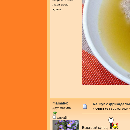
люди умеют
ждать...
mamalex
Re:Суп с фрикадель
Друг форума
«
Ответ #64 :
20.02.2024 
Офлайн
Быстрый супец