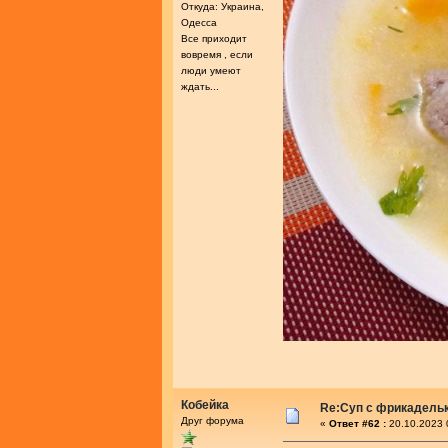
Откуда: Украина,
Одесса
Все приходит
вовремя , если
люди умеют
ждать...
Кобейка
Re:Суп с фрикадель
Друг форума
«
Ответ #62 :
20.10.2023 