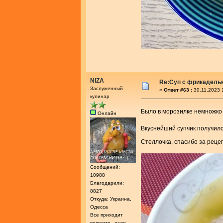
NIZA
Re:Суп с фрикадель
Заслуженный
«
Ответ #63 :
30.11.2023 
кулинар
Было в морозилке немножк
Онлайн
Вкуснейший супчик получи
Стеллочка, спасибо за рец
Сообщений:
10988
Благодарили:
8827
Откуда: Украина,
Одесса
Все приходит
вовремя , если