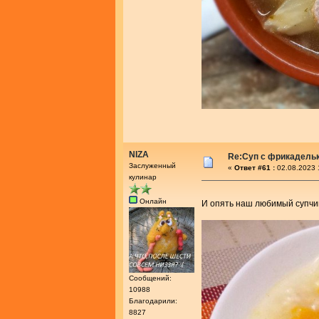
NIZA
Re:Суп с фрикадель
Заслуженный
«
Ответ #61 :
02.08.2023 
кулинар
Онлайн
И опять наш любимый супчи
Сообщений:
10988
Благодарили:
8827