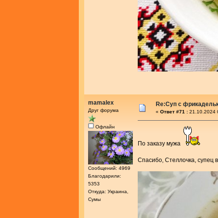
mamalex
Re:Суп с фрикадель
Друг форума
«
Ответ #71 :
21.10.2024 
Офлайн
По заказу мужа
Спасибо, Стеллочка, супец
Сообщений: 4969
Благодарили:
5353
Откуда: Украина,
Сумы