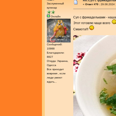
Re:Суп с фрикадель
Заслуженный
«
Ответ #70 :
29.08.2024 
кулинар
Онлайн
Суп с фрикадельками - наш
Этот готовлю чаще всего
Смакота!!!
Сообщений:
10988
Благодарили:
8827
Откуда: Украина,
Одесса
Все приходит
вовремя , если
люди умеют
ждать...