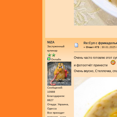
NIZA
Re:Суп с фрикадель
Заслуженный
«
Ответ #73 :
30.01.2025 
кулинар
Очень часто готовлю этот с
Онлайн
и фотоотчёт принести
Очень вкусно, Стеллочка, с
Сообщений:
10988
Благодарили:
8827
Откуда: Украина,
Одесса
Все приходит
вовремя , если