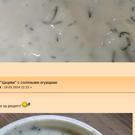
 "Цацики" с солёными огурцами
 :
19.05.2024 12:23 »
о за рецепт!