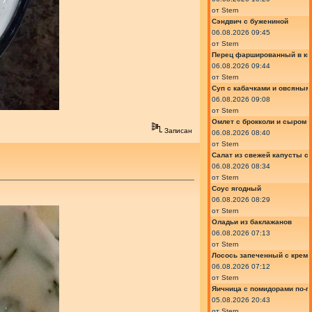
от
Stern
Сэндвич с бужениной
06.08.2026 09:45
от
Stern
Перец фаршированный в ки
06.08.2026 09:44
от
Stern
Суп с кабачками и овсяным
06.08.2026 09:08
от
Stern
Омлет с брокколи и сыром
Записан
06.08.2026 08:40
от
Stern
Салат из свежей капусты с
06.08.2026 08:34
от
Stern
Соус ягодный
06.08.2026 08:29
от
Stern
Оладьи из баклажанов
06.08.2026 07:13
от
Stern
Лосось запеченный с крем
06.08.2026 07:12
от
Stern
Яичница с помидорами по-г
05.08.2026 20:43
от
Stern