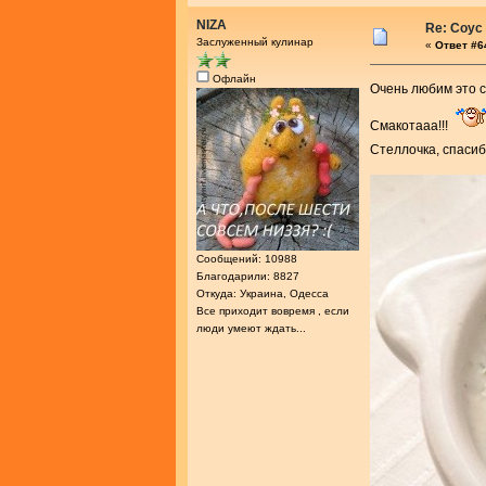
NIZA
Re: Соус
Заслуженный кулинар
«
Ответ #64
Офлайн
Очень любим это с
Смакотааа!!!
Стеллочка, спаси
Сообщений: 10988
Благодарили: 8827
Откуда: Украина, Одесса
Все приходит вовремя , если
люди умеют ждать...