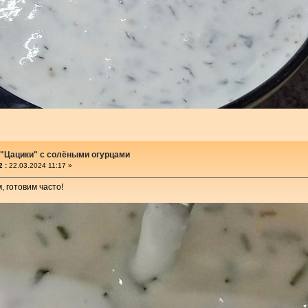
 "Цацики" с солёными огурцами
 :
22.03.2024 11:17 »
, готовим часто!