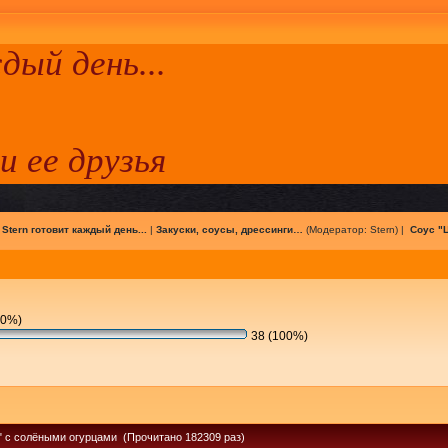
ый день...
 и ее друзья
|
Stern готовит каждый день...
|
Закуски, соусы, дрессинги…
(Модератор:
Stern
) |
Соус "Ц
(0%)
38 (100%)
" с солёными огурцами (Прочитано 182309 раз)