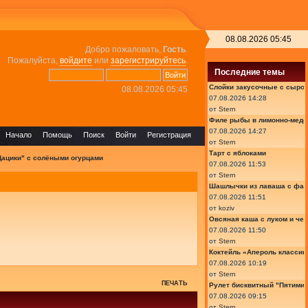
08.08.2026 05:45
Добро пожаловать,
Гость
.
Пожалуйста,
войдите
или
зарегистрируйтесь
.
Последние темы
Слойки закусочные с сыром
08.08.2026 05:45
07.08.2026 14:28
от
Stern
Филе рыбы в лимонно-медо
07.08.2026 14:27
Начало
Помощь
Поиск
Войти
Регистрация
от
Stern
Тарт с яблоками
ацики" с солёными огурцами
07.08.2026 11:53
от
Stern
Шашлычки из лаваша с фа
07.08.2026 11:51
от
koziv
Овсяная каша с луком и че
07.08.2026 11:50
от
Stern
Коктейль «Апероль классик
07.08.2026 10:19
от
Stern
ПЕЧАТЬ
Рулет бисквитный "Пятимин
07.08.2026 09:15
от
Stern