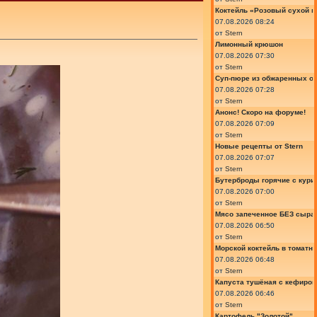
Коктейль «Розовый сухой м
07.08.2026 08:24
от
Stern
Лимонный крюшон
07.08.2026 07:30
от
Stern
Суп-пюре из обжаренных ов
07.08.2026 07:28
от
Stern
Анонс! Скоро на форуме!
07.08.2026 07:09
от
Stern
Новые рецепты от Stern
07.08.2026 07:07
от
Stern
Бутерброды горячие с курин
07.08.2026 07:00
от
Stern
Мясо запеченное БЕЗ сыра 
07.08.2026 06:50
от
Stern
Морской коктейль в томатн
07.08.2026 06:48
от
Stern
Капуста тушёная с кефиром
07.08.2026 06:46
от
Stern
Картофель "Золотой"