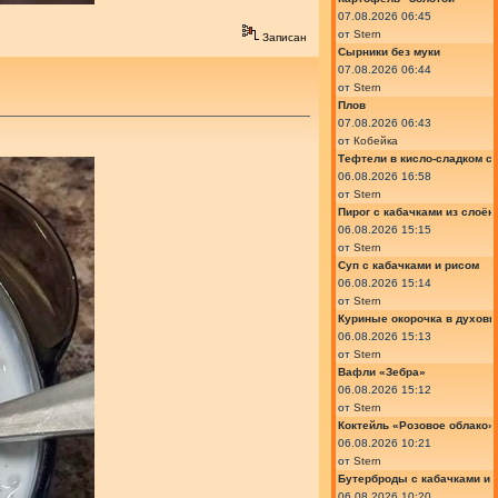
07.08.2026 06:45
от
Stern
Записан
Сырники без муки
07.08.2026 06:44
от
Stern
Плов
07.08.2026 06:43
от
Кобейка
Тефтели в кисло-сладком с
06.08.2026 16:58
от
Stern
Пирог с кабачками из слоён
06.08.2026 15:15
от
Stern
Суп с кабачками и рисом
06.08.2026 15:14
от
Stern
Куриные окорочка в духовк
06.08.2026 15:13
от
Stern
Вафли «Зебра»
06.08.2026 15:12
от
Stern
Коктейль «Розовое облако»
06.08.2026 10:21
от
Stern
Бутерброды с кабачками и
06.08.2026 10:20