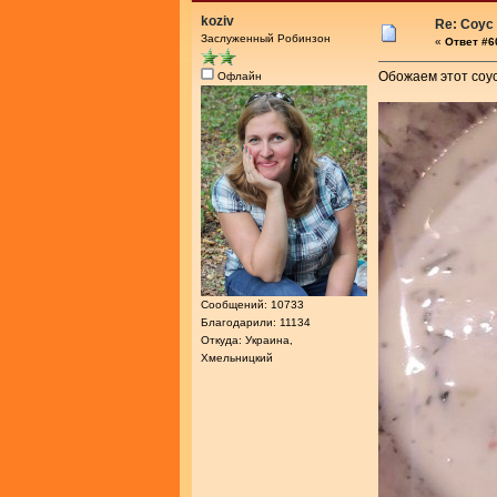
koziv
Re: Соус
Заслуженный Робинзон
«
Ответ #60
Обожаем этот соус
Офлайн
Сообщений: 10733
Благодарили: 11134
Откуда: Украина,
Хмельницкий