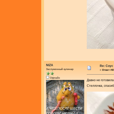
NIZA
Re: Соус
Заслуженный кулинар
«
Ответ #65
Офлайн
Давно не готовила
Стеллочка, спасиб