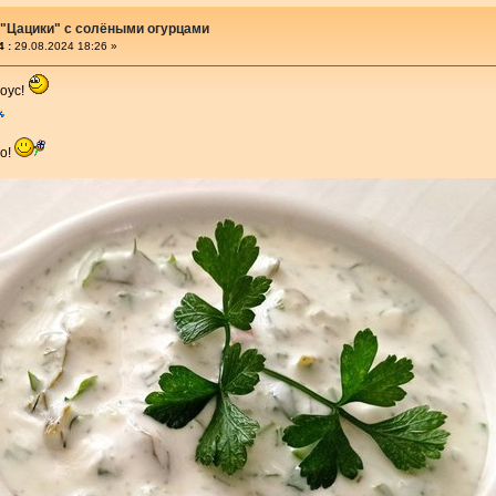
 "Цацики" с солёными огурцами
 :
29.08.2024 18:26 »
оус!
бо!