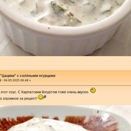
 "Цацики" с солёными огурцами
 :
09.05.2025 06:48 »
 этот соус. С Карпатским йогуртом тоже очень вкусно.
о огромное за рецепт!