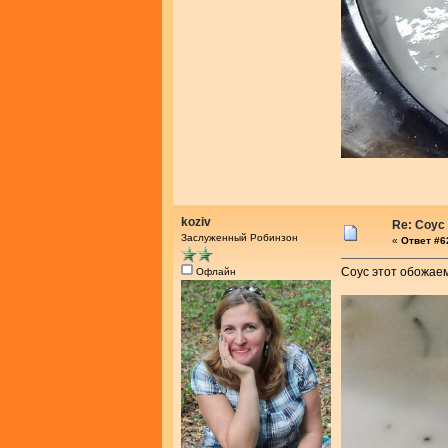
koziv
Re: Соус
Заслуженный Робинзон
«
Ответ #62
Соус этот обожаем
Офлайн