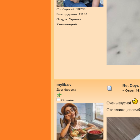
Сообщений: 10733
Благодарили: 11134
Откуда: Украина,
Хмельницкий
mylik.sv
Re: Соус
Друг форума
«
Ответ #63
Офлайн
Очень вкусно!
Стеллочка, спасиб