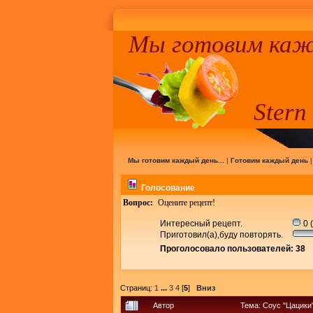
Мы готовим кажд
Stern
Мы готовим каждый день...
|
Готовим каждый день
Голосование
Вопрос:
Оцените рецепт!
Интересный рецепт.
0 
Приготовил(а),буду повторять.
Проголосовало пользователей: 38
Страниц:
1
...
3
4
[
5
]
Вниз
Автор
Тема: Соус "Цацики