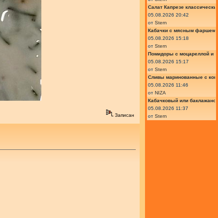
Салат Капрезе классически
05.08.2026 20:42
от
Stern
Кабачки с мясным фаршем 
05.08.2026 15:18
от
Stern
Помидоры с моцареллой и 
05.08.2026 15:17
от
Stern
Сливы маринованные с кон
05.08.2026 11:46
от
NIZA
Кабачковый или баклажано
05.08.2026 11:37
Записан
от
Stern