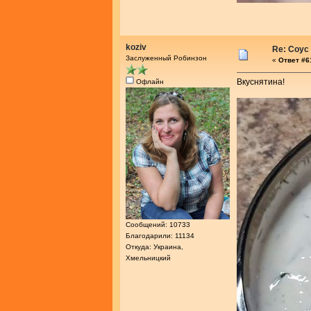
koziv
Re: Соус
Заслуженный Робинзон
«
Ответ #61
Вкуснятина!
Офлайн
Сообщений: 10733
Благодарили: 11134
Откуда: Украина,
Хмельницкий