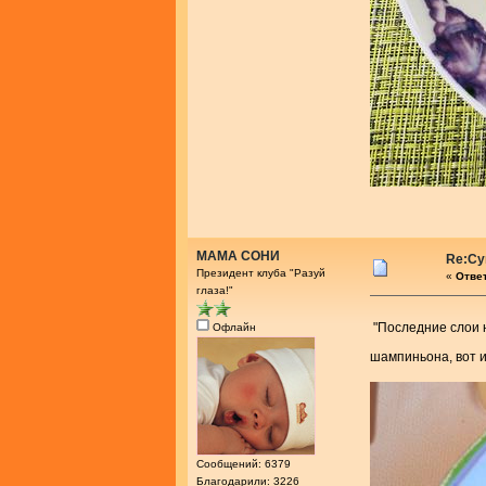
МАМА СОНИ
Re:Су
Президент клуба "Разуй
«
Ответ
глаза!"
"Последние слои
Офлайн
шампиньона, вот и
Сообщений: 6379
Благодарили: 3226