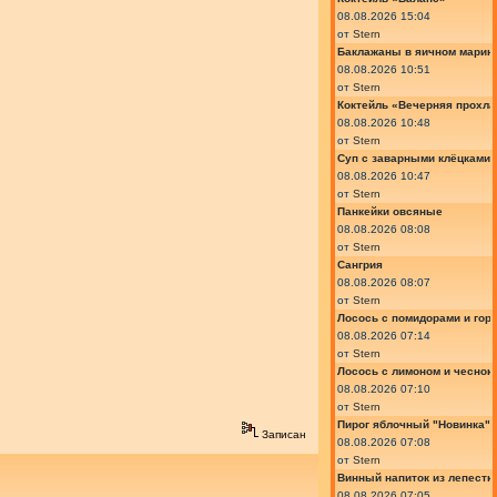
08.08.2026 15:04
от
Stern
Баклажаны в яичном марин
08.08.2026 10:51
от
Stern
Коктейль «Вечерняя прохла
08.08.2026 10:48
от
Stern
Суп с заварными клёцками
08.08.2026 10:47
от
Stern
Панкейки овсяные
08.08.2026 08:08
от
Stern
Сангрия
08.08.2026 08:07
от
Stern
Лосось с помидорами и гор
08.08.2026 07:14
от
Stern
Лосось с лимоном и чеснок
08.08.2026 07:10
от
Stern
Пирог яблочный "Новинка"
Записан
08.08.2026 07:08
от
Stern
Винный напиток из лепестк
08.08.2026 07:05