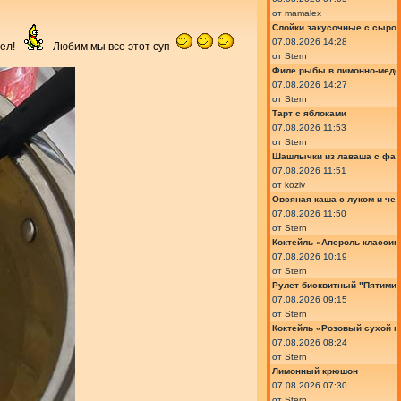
от
mamalex
Слойки закусочные с сыром
07.08.2026 14:28
ел!
Любим мы все этот суп
от
Stern
Филе рыбы в лимонно-медо
07.08.2026 14:27
от
Stern
Тарт с яблоками
07.08.2026 11:53
от
Stern
Шашлычки из лаваша с фа
07.08.2026 11:51
от
koziv
Овсяная каша с луком и че
07.08.2026 11:50
от
Stern
Коктейль «Апероль классик
07.08.2026 10:19
от
Stern
Рулет бисквитный "Пятимин
07.08.2026 09:15
от
Stern
Коктейль «Розовый сухой м
07.08.2026 08:24
от
Stern
Лимонный крюшон
07.08.2026 07:30
от
Stern