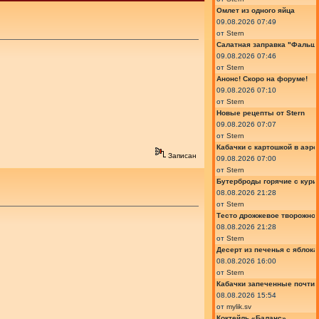
Омлет из одного яйца
09.08.2026 07:49
от
Stern
Салатная заправка "Фальш
09.08.2026 07:46
от
Stern
Анонс! Скоро на форуме!
09.08.2026 07:10
от
Stern
Новые рецепты от Stern
09.08.2026 07:07
от
Stern
Кабачки с картошкой в аэро
Записан
09.08.2026 07:00
от
Stern
Бутерброды горячие с курин
08.08.2026 21:28
от
Stern
Тесто дрожжевое творожно
08.08.2026 21:28
от
Stern
Десерт из печенья с яблок
08.08.2026 16:00
от
Stern
Кабачки запеченные почти
08.08.2026 15:54
от
mylik.sv
Коктейль «Баланс»