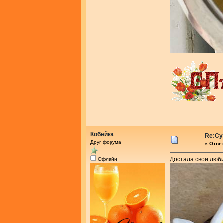
Кобейка
Re:Су
Друг форума
«
Ответ
Достала свои лю
Офлайн