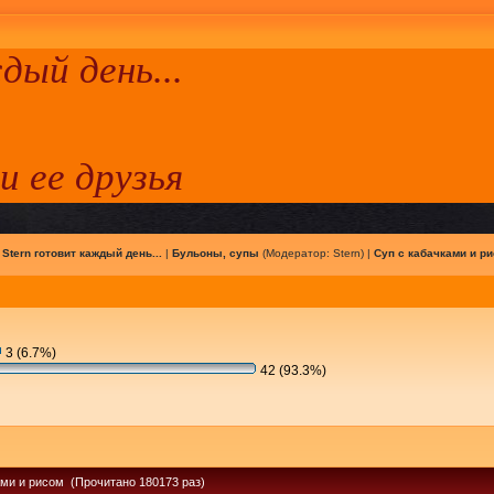
ый день...
 и ее друзья
|
Stern готовит каждый день...
|
Бульоны, супы
(Модератор:
Stern
) |
Суп с кабачками и р
3 (6.7%)
42 (93.3%)
ами и рисом (Прочитано 180173 раз)