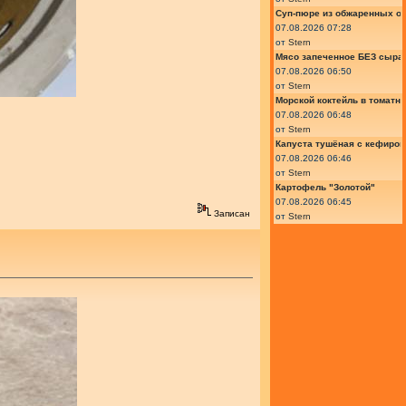
Суп-пюре из обжаренных ов
07.08.2026 07:28
от
Stern
Мясо запеченное БЕЗ сыра 
07.08.2026 06:50
от
Stern
Морской коктейль в томатн
07.08.2026 06:48
от
Stern
Капуста тушёная с кефиром
07.08.2026 06:46
от
Stern
Картофель "Золотой"
07.08.2026 06:45
Записан
от
Stern