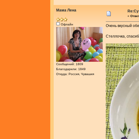
Мама Лена
Re:Су
«
Ответ
Офлайн
Очень вкусный обе
Стеллочка, спаси
Сообщений: 1809
Благодарили: 1849
Откуда: Россия, Чувашия