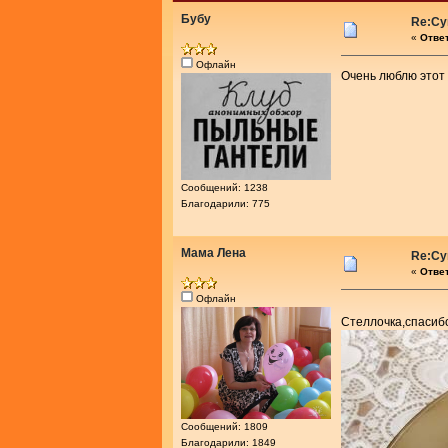
Бубу
Re:Су
«
Ответ
Офлайн
Очень люблю этот 
Сообщений: 1238
Благодарили: 775
Мама Лена
Re:Су
«
Ответ
Офлайн
Стеллочка,спасиб
Сообщений: 1809
Благодарили: 1849