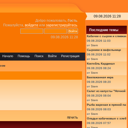
09.08.2026 11:28
Добро пожаловать,
Гость
.
Пожалуйста,
войдите
или
зарегистрируйтесь
.
Последние темы
Кабачки с сыром и сливкам
09.08.2026 11:28
09.08.2026 11:03
от
Stern
Сырники в вафельнице
09.08.2026 11:02
Начало
Помощь
Поиск
Войти
Регистрация
от
Stern
Коктейль Кардинал
исом
09.08.2026 08:24
от
Stern
Баклажанная икра
09.08.2026 08:20
от
Stern
Салат из капусты "Ночной 
09.08.2026 08:04
от
Stern
Рыба жареная в пряной пан
09.08.2026 08:03
от
Stern
ПЕЧАТЬ
Оладьи кабачковые с хлеб
09.08.2026 07:57
от
Stern