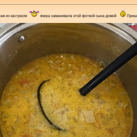
таж из кастрюли
вчера заманивала этой фоткой сына домой
Приш