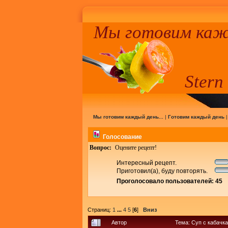
Мы готовим кажд
Stern
Мы готовим каждый день...
|
Готовим каждый день
Голосование
Вопрос:
Оцените рецепт!
Интересный рецепт.
Приготовил(а), буду повторять.
Проголосовало пользователей: 45
Страниц:
1
...
4
5
[
6
]
Вниз
Автор
Тема: Суп с кабачк