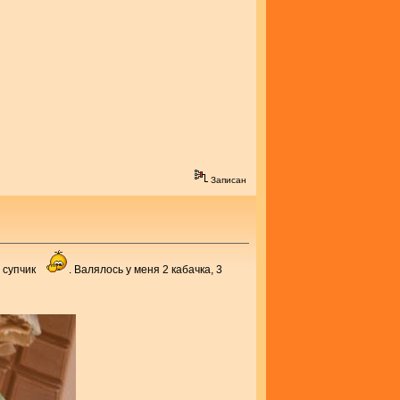
Записан
й супчик
. Валялось у меня 2 кабачка, 3