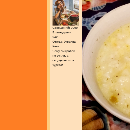
Сообщений: 9069
Благодарили:
9420
Откуда: Украина,
Киев
Чему бы грабли
не учили, а
сердце верит в
чудеса!