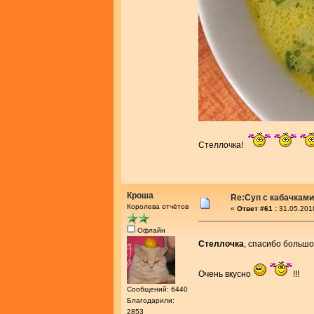
Стеллочка!
Кроша
Re:Суп с кабачками
Королева отчётов
«
Ответ #61 :
31.05.201
Офлайн
Стеллочка
, спасибо большо
Очень вкусно
!!!
Сообщений: 6440
Благодарили:
2853