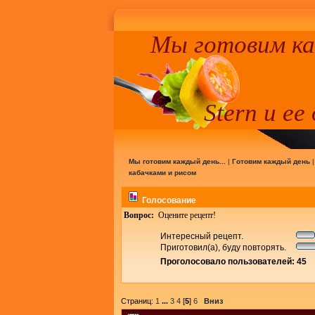
Мы готовим к
Stern и ее
Мы готовим каждый день...
|
Готовим каждый день
кабачками и рисом
Голосование
Вопрос:
Оцените рецепт!
Интересный рецепт.
Приготовил(а), буду повторять.
Проголосовало пользователей: 45
Страниц:
1
...
3
4
[
5
]
6
Вниз