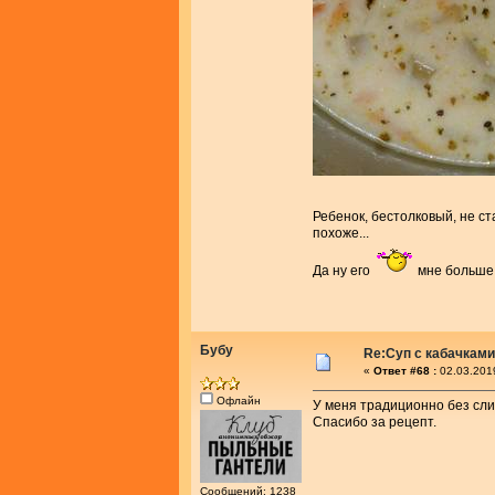
Ребенок, бестолковый, не с
похоже...
Да ну его
мне больше
Бубу
Re:Суп с кабачками
«
Ответ #68 :
02.03.201
Офлайн
У меня традиционно без слив
Спасибо за рецепт.
Сообщений: 1238