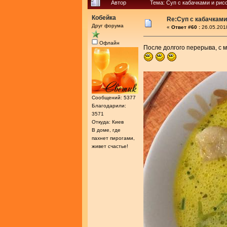
Автор
Тема: Суп с кабачками и рис
Кобейка
Re:Суп с кабачками
Друг форума
«
Ответ #60 :
26.05.201
Офлайн
После долгого перерыва, с
Сообщений: 5377
Благодарили:
3571
Откуда: Киев
В доме, где
пахнет пирогами,
живет счастье!