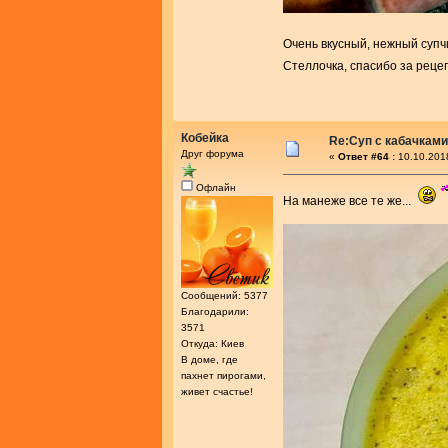
Очень вкусный, нежный супч
Стеллочка, спасибо за реце
Кобейка
Re:Суп с кабачками
Друг форума
«
Ответ #64 :
10.10.201
Офлайн
На манеже все те же...
Сообщений: 5377
Благодарили:
3571
Откуда: Киев
В доме, где
пахнет пирогами,
живет счастье!