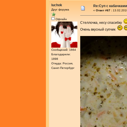
luchok
Re:Суп с кабачками
Друг форума
«
Ответ #67 :
13.02.201
Офлайн
Стеллочка, несу спасибку
Очень вкусный супчик
Сообщений: 1664
Благодарили:
1898
Откуда: Россия,
Санкт-Петербург