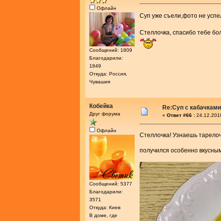
Офлайн
Суп уже съели,фото не усп
Стеллочка, спасибо тебе б
Сообщений: 1809
Благодарили:
1849
Откуда: Россия,
Чувашия
Кобейка
Re:Суп с кабачками
Друг форума
«
Ответ #66 :
24.12.201
Офлайн
Стеллочка! Узнаешь тарело
получился особенно вкусны
Сообщений: 5377
Благодарили:
3571
Откуда: Киев
В доме, где