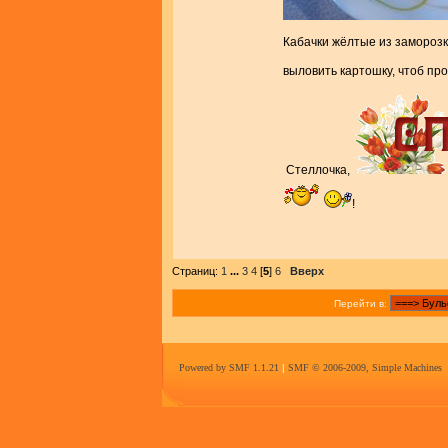
Кабачки жёлтые из заморозк
выловить картошку, чтоб пр
Стеллочка,
!
Страниц:
1
...
3
4
[
5
]
6
Вверх
Перейти в:
Powered by SMF 1.1.21
|
SMF © 2006-2009, Simple Machines