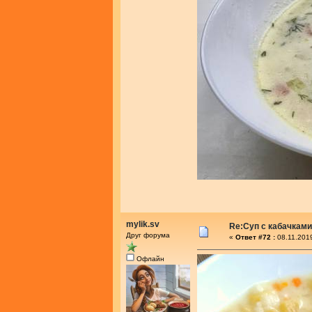
mylik.sv
Re:Суп с кабачками
Друг форума
«
Ответ #72 :
08.11.2019
Офлайн