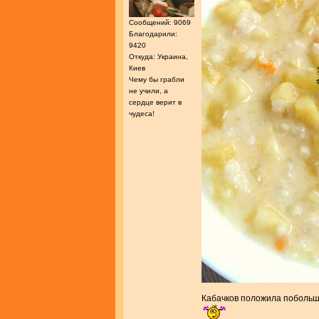
Сообщений: 9069
Благодарили:
9420
Откуда: Украина,
Киев
Чему бы грабли
не учили, а
сердце верит в
чудеса!
Кабачков положила побольше