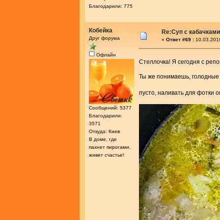
Благодарили: 775
Кобейка
Re:Суп с кабачками
Друг форума
«
Ответ #69 :
10.03.201
Офлайн
Стеллочка! Я сегодня с ре
Ты же понимаешь, голодные 
пусто, наливать для фотки 
Сообщений: 5377
Благодарили:
3571
Откуда: Киев
В доме, где
пахнет пирогами,
живет счастье!