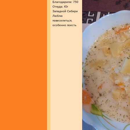
Благодарили: 750
Откуда: Юг
Западной Сибири
Люблю
повеселиться,
особенно поесть