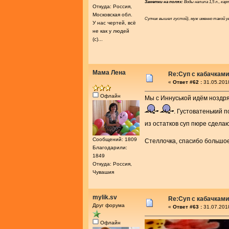
Заметки на полях:
Воды налила 1,5 л., ка
Откуда: Россия,
Московская обл.
Супчик вышел густой), муж именно такой 
У нас чертей, всё
не как у людей
(с)...
Мама Лена
Re:Суп с кабачками
«
Ответ #62 :
31.05.2018
Офлайн
Мы с Иннуськой идём ноздря 
. Густоватенький п
из остатков суп пюре сдела
Сообщений: 1809
Стеллочка, спасибо большое
Благодарили:
1849
Откуда: Россия,
Чувашия
mylik.sv
Re:Суп с кабачками
Друг форума
«
Ответ #63 :
31.07.2018
Офлайн