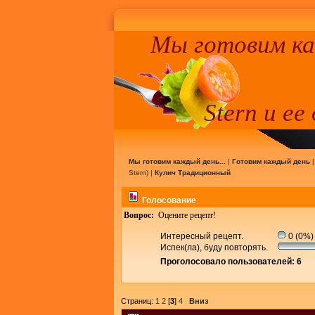
Мы готовим к
Stern и ее
Мы готовим каждый день...
|
Готовим каждый день
Stern
) |
Кулич Традиционный
Голосование
Вопрос:
Оцените рецепт!
Интересный рецепт.
0 (0%)
Испек(ла), буду повторять.
Проголосовало пользователей: 6
Страниц:
1
2
[
3
]
4
Вниз