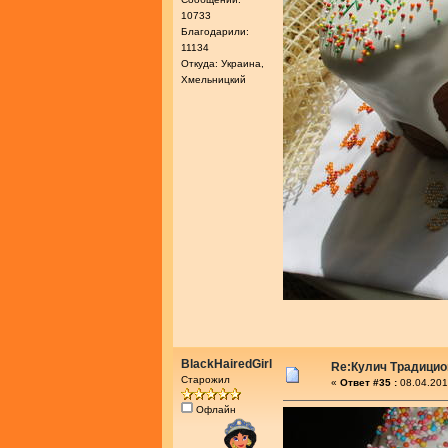
10733
Благодарили:
11134
Откуда: Украина,
Хмельницкий
BlackHairedGirl
Re:Кулич Традици
Старожил
«
Ответ #35 :
08.04.201
Офлайн