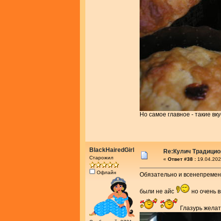
Но самое главное - такие в
BlackHairedGirl
Re:Кулич Традици
Старожил
«
Ответ #38 :
19.04.202
Офлайн
Обязательно и всенепременн
были не айс
но очень в
Глазурь желат