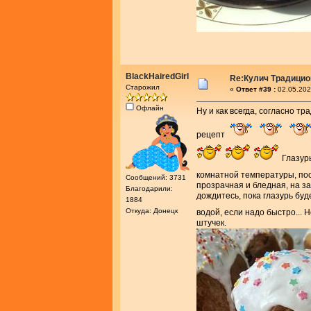
BlackHairedGirl
Re:Кулич Традици
Старожил
«
Ответ #39 :
02.05.202
Офлайн
Ну и как всегда, согласно т
рецепт
Глазурь
комнатной температуры, пос
Сообщений: 3731
прозрачная и бледная, на за
Благодарили:
дождитесь, пока глазурь буд
1884
Откуда: Донецк
водой, если надо быстро... 
штучек.