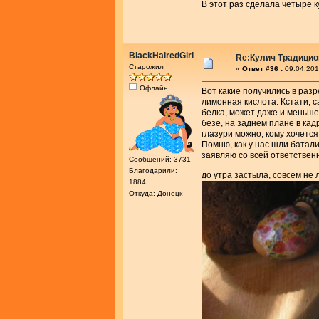
В этот раз сделала четыре ку
BlackHairedGirl
Re:Кулич Традици
Старожил
«
Ответ #36 :
09.04.201
Офлайн
Вот какие получились в разр
лимонная кислота. Кстати, с
белка, может даже и меньше
безе, на заднем плане в кад
глазури можно, кому хочется
Помню, как у нас шли батали
заявляю со всей ответствен
Сообщений: 3731
Благодарили:
до утра застыла, совсем не
1884
Откуда: Донецк