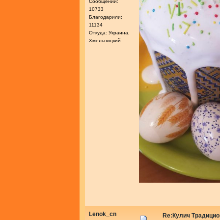
Сообщений:
10733
Благодарили:
11134
Откуда: Украина,
Хмельницкий
Lenok_cn
Re:Кулич Традици