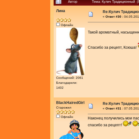
Автор
Тема: Кулич Традиционный (
Лина
Re:Кулич Традици
«
Ответ #30 :
04.05.201
Офлайн
Такой ароматный, насыщенн
Спасибо за рецепт, Ксюша!
Сообщений: 2061
Благодарили:
1402
BlackHairedGirl
Re:Кулич Традици
Старожил
«
Ответ #31 :
07.05.201
Офлайн
Наконец получились мои пас
спасибо за рецепт!