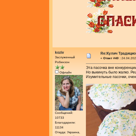
koziv
Re:Кулич Традици
Заслуженный
«
Ответ #40 :
24.04.202
Робинзон
Эта пасочка вне конкуренци
Но выкинуть было жалко. Ре
Офлайн
Изумительные пасочки, очен
Сообщений:
10733
Благодарили:
11134
Откуда: Украина,