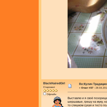
BlackHairedGirl
Re:Кулич Традици
Старожил
«
Ответ #37 :
28.04.201
Офлайн
Выставлю и я своё позорище
шершавые, грешу на муку, на
то слишком сухая и тесто п