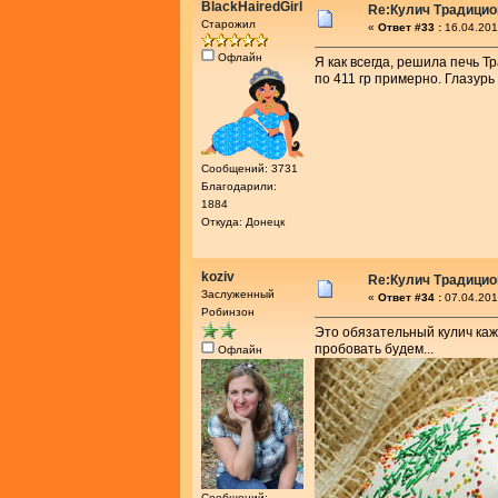
BlackHairedGirl
Re:Кулич Традици
Старожил
«
Ответ #33 :
16.04.201
Офлайн
Я как всегда, решила печь 
по 411 гр примерно. Глазур
Сообщений: 3731
Благодарили:
1884
Откуда: Донецк
koziv
Re:Кулич Традици
Заслуженный
«
Ответ #34 :
07.04.201
Робинзон
Это обязательный кулич каж
пробовать будем...
Офлайн
Сообщений: