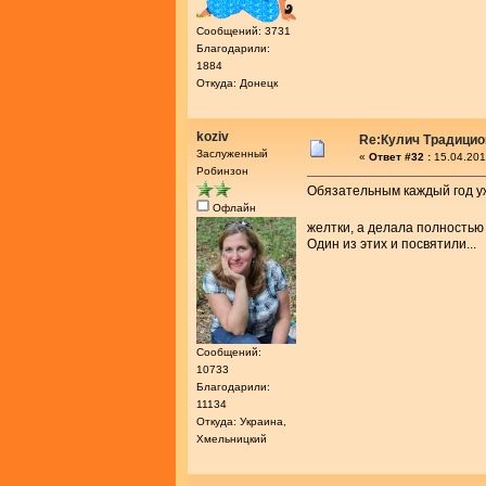
Сообщений: 3731
Благодарили:
1884
Откуда: Донецк
koziv
Re:Кулич Традици
Заслуженный
«
Ответ #32 :
15.04.201
Робинзон
Обязательным каждый год уже
Офлайн
желтки, а делала полностью
Один из этих и посвятили...
Сообщений:
10733
Благодарили:
11134
Откуда: Украина,
Хмельницкий