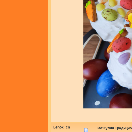
Lenok_cn
Re:Кулич Традици