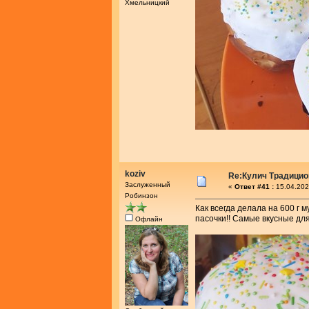
Хмельницкий
koziv
Re:Кулич Традици
Заслуженный
«
Ответ #41 :
15.04.202
Робинзон
Как всегда делала на 600 г 
пасочки!! Самые вкусные дл
Офлайн