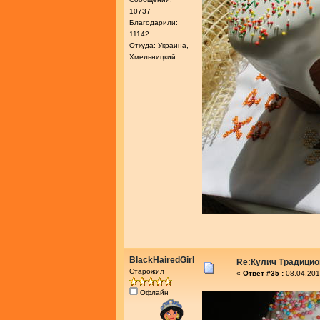
10737
Благодарили:
11142
Откуда: Украина,
Хмельницкий
BlackHairedGirl
Re:Кулич Традици
Старожил
«
Ответ #35 :
08.04.201
Офлайн