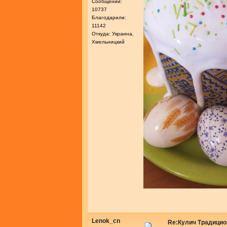
Сообщений:
10737
Благодарили:
11142
Откуда: Украина,
Хмельницкий
Lenok_cn
Re:Кулич Традици