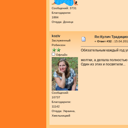
Сообщений: 3731
Благодарили:
1884
Откуда: Донецк
koziv
Re:Кулич Традици
Заслуженный
«
Ответ #32 :
15.04.201
Робинзон
Обязательным каждый год уже
Офлайн
желтки, а делала полностью
Один из этих и посвятили...
Сообщений:
10737
Благодарили:
11142
Откуда: Украина,
Хмельницкий