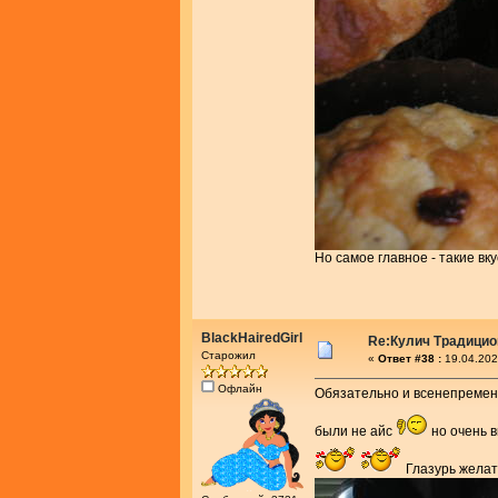
Но самое главное - такие в
BlackHairedGirl
Re:Кулич Традици
Старожил
«
Ответ #38 :
19.04.202
Офлайн
Обязательно и всенепременн
были не айс
но очень в
Глазурь желат