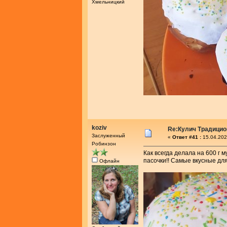
Хмельницкий
koziv
Re:Кулич Традици
Заслуженный
«
Ответ #41 :
15.04.202
Робинзон
Как всегда делала на 600 г 
пасочки!! Самые вкусные дл
Офлайн