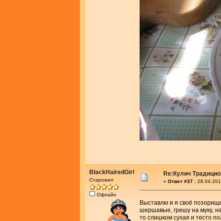
BlackHairedGirl
Re:Кулич Традици
Старожил
«
Ответ #37 :
28.04.201
Офлайн
Выставлю и я своё позорище
шершавые, грешу на муку, на
то слишком сухая и тесто п