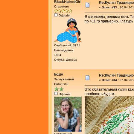
BlackHairedGirl
Re:Кулич Традици
Старожил
«
Ответ #33 :
16.04.201
Офлайн
Я как всегда, решила печь 
по 411 гр примерно. Глазур
Сообщений: 3731
Благодарили:
1884
Откуда: Донецк
koziv
Re:Кулич Традици
Заслуженный
«
Ответ #34 :
07.04.201
Робинзон
Это обязательный кулич каж
пробовать будем...
Офлайн
Сообщений: