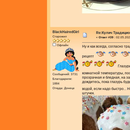
BlackHairedGirl
Re:Кулич Традици
Старожил
«
Ответ #39 :
02.05.202
Офлайн
Ну и как всегда, согласно т
рецепт
Глазурь
комнатной температуры, пос
Сообщений: 3731
прозрачная и бледная, на за
Благодарили:
дождитесь, пока глазурь буд
1884
Откуда: Донецк
водой, если надо быстро... 
штучек.