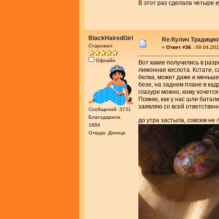
В этот раз сделала четыре ку
BlackHairedGirl
Re:Кулич Традици
Старожил
«
Ответ #36 :
09.04.201
Офлайн
Вот какие получились в разр
лимонная кислота. Кстати, с
белка, может даже и меньше
безе, на заднем плане в кад
глазури можно, кому хочется
Помню, как у нас шли батали
заявляю со всей ответствен
Сообщений: 3731
Благодарили:
до утра застыла, совсем не
1884
Откуда: Донецк