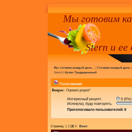
Мы готовим к
Stern и ее
Мы готовим каждый день...
|
Готовим каждый день
Stern
) |
Кулич Традиционный
Голосование
Вопрос:
Оцените рецепт!
Интересный рецепт.
0 (0%)
Испек(ла), буду повторять.
Проголосовало пользователей: 6
Страниц:
1
2
[
3
]
4
Вниз