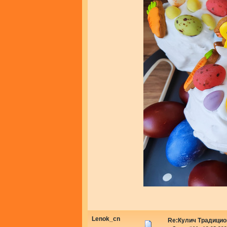
Lenok_cn
Re:Кулич Традици