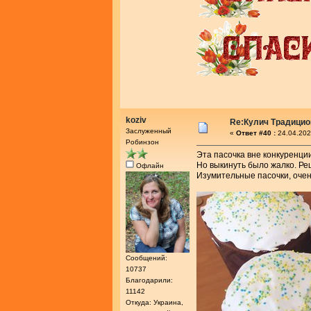
koziv
Re:Кулич Традици
Заслуженный
«
Ответ #40 :
24.04.202
Робинзон
Эта пасочка вне конкуренци
Но выкинуть было жалко. Ре
Офлайн
Изумительные пасочки, очен
Сообщений:
10737
Благодарили:
11142
Откуда: Украина,