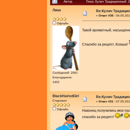
Автор
Тема: Кулич Традиционный (
Лина
Re:Кулич Традици
«
Ответ #30 :
04.05.201
Офлайн
Такой ароматный, насыщенн
Спасибо за рецепт, Ксюша!
Сообщений: 2061
Благодарили:
1402
BlackHairedGirl
Re:Кулич Традици
Старожил
«
Ответ #31 :
07.05.201
Офлайн
Наконец получились мои пас
спасибо за рецепт!