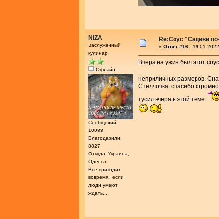
NIZA
Re:Соус "Сациви по
Заслуженный
«
Ответ #16 :
19.01.2022
кулинар
Вчера на ужин был этот соу
Офлайн
неприличных размеров. Снача
Стеллочка, спасибо огромно
тусил вчера в этой теме
Сообщений:
10988
Благодарили:
8827
Откуда: Украина,
Одесса
Все приходит
вовремя , если
люди умеют
ждать...