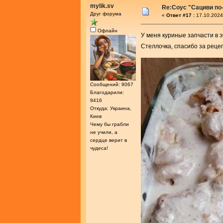
mylik.sv
Re:Соус "Сациви по
Друг форума
«
Ответ #17 :
17.10.2024
Офлайн
У меня куриные запчасти в э
Стеллочка, спасибо за реце
Сообщений: 9067
Благодарили:
9416
Откуда: Украина,
Киев
Чему бы грабли
не учили, а
сердце верит в
чудеса!