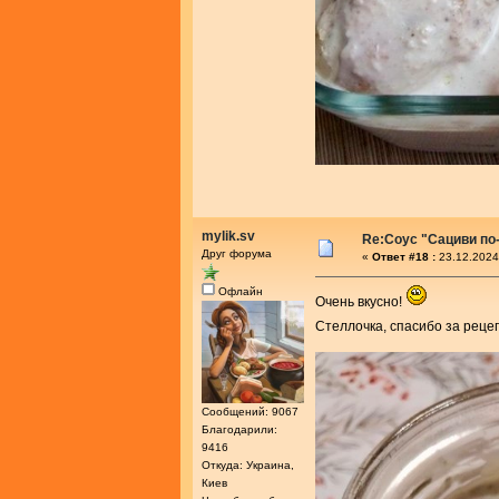
mylik.sv
Re:Соус "Сациви по
Друг форума
«
Ответ #18 :
23.12.2024
Офлайн
Очень вкусно!
Стеллочка, спасибо за реце
Сообщений: 9067
Благодарили:
9416
Откуда: Украина,
Киев