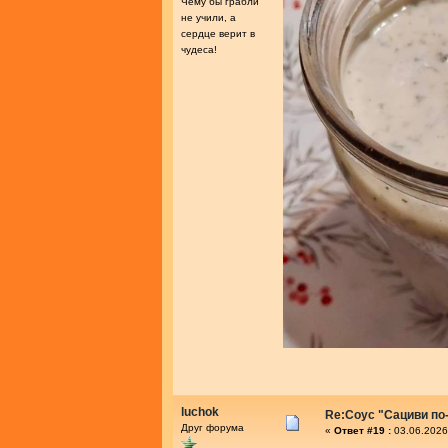
Чему бы грабли
не учили, а
сердце верит в
чудеса!
luchok
Re:Соус "Сациви по
Друг форума
«
Ответ #19 :
03.06.2026