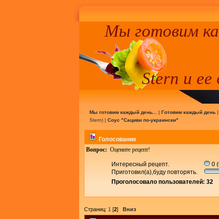
Мы готовим к
Stern и ее
Мы готовим каждый день...
|
Готовим каждый день
Stern
) |
Соус "Сациви по-украински"
Голосование
Вопрос:
Оцените рецепт!
Интересный рецепт.
0 
Приготовил(а),буду повторять.
Проголосовало пользователей: 32
Страниц:
1
[
2
]
Вниз