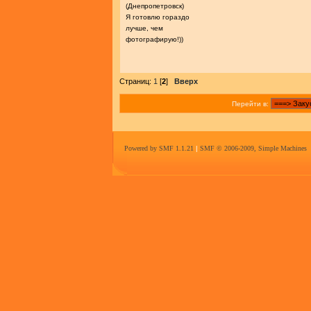
(Днепропетровск)
Я готовлю гораздо
лучше, чем
фотографирую!))
Страниц:
1
[
2
]
Вверх
Перейти в:
Powered by SMF 1.1.21
|
SMF © 2006-2009, Simple Machines