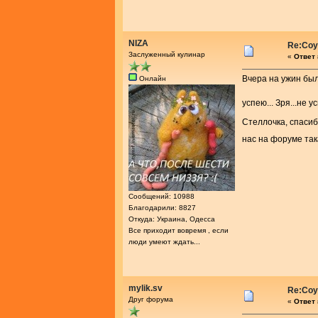
NIZA
Re:Соу
Заслуженный кулинар
«
Ответ 
Вчера на ужин был
Онлайн
успею... Зря...не 
Стеллочка, спасиб
нас на форуме так
Сообщений: 10988
Благодарили: 8827
Откуда: Украина, Одесса
Все приходит вовремя , если
люди умеют ждать...
mylik.sv
Re:Соу
Друг форума
«
Ответ 