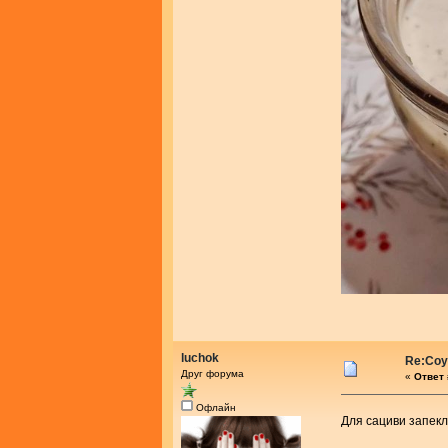
luchok
Re:Соу
Друг форума
«
Ответ 
Офлайн
Для сациви запек