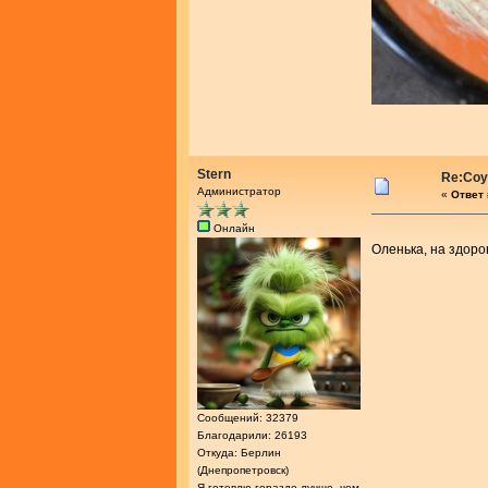
Stern
Re:Соу
Администратор
«
Ответ 
Онлайн
Оленька, на здоро
Сообщений: 32379
Благодарили: 26193
Откуда: Берлин
(Днепропетровск)
Я готовлю гораздо лучше, чем