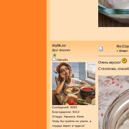
mylik.sv
Re:Соу
Друг форума
«
Ответ 
Офлайн
Очень вкусно!
Стеллочка, спасиб
Сообщений: 9065
Благодарили: 9413
Откуда: Украина, Киев
Чему бы грабли не учили, а
сердце верит в чудеса!