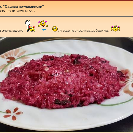
с "Сациви по-украински"
#15 :
09.01.2020 16:55 »
м очень вкусно
, я ещё чернослива добавила.