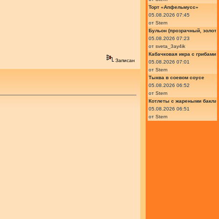
Торт «Апфельмусс»
05.08.2026 07:45
от
Stern
Бульон (прозрачный, золот
05.08.2026 07:23
от
sveta_3ay4ik
Кабачковая икра с грибами
Записан
05.08.2026 07:01
от
Stern
Тыква в соевом соусе
05.08.2026 06:52
от
Stern
Котлеты с жареными бакла
05.08.2026 06:51
от
Stern