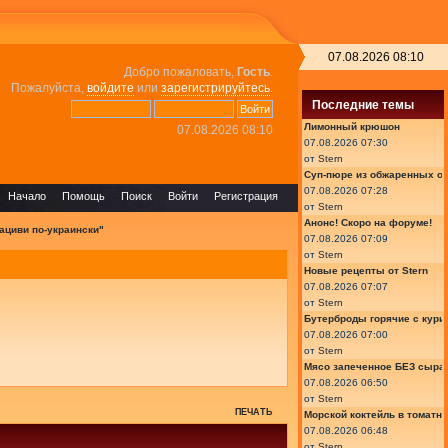
07.08.2026 08:10
Добро пожаловать,
Гость
.
Пожалуйста,
войдите
или
зарегистрируйтесь
.
Последние темы
Лимонный крюшон
07.08.2026 08:10
07.08.2026 07:30
от
Stern
Суп-пюре из обжаренных ов
07.08.2026 07:28
Начало
Помощь
Поиск
Войти
Регистрация
от
Stern
Анонс! Скоро на форуме!
ациви по-украински"
07.08.2026 07:09
от
Stern
Новые рецепты от Stern
07.08.2026 07:07
от
Stern
Бутерброды горячие с курин
07.08.2026 07:00
от
Stern
Мясо запеченное БЕЗ сыра 
07.08.2026 06:50
от
Stern
ПЕЧАТЬ
Морской коктейль в томатн
07.08.2026 06:48
от
Stern