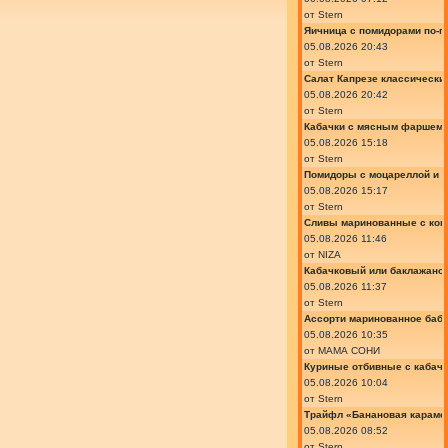
от
Stern
Яичница с помидорами по-г
05.08.2026 20:43
от
Stern
Салат Капрезе классически
05.08.2026 20:42
от
Stern
Кабачки с мясным фаршем 
05.08.2026 15:18
от
Stern
Помидоры с моцареллой и 
05.08.2026 15:17
от
Stern
Сливы маринованные с кон
05.08.2026 11:46
от
NIZA
Кабачковый или баклажано
05.08.2026 11:37
от
Stern
Ассорти маринованное баб
05.08.2026 10:35
от
МАМА СОНИ
Куриные отбивные с кабач
05.08.2026 10:04
от
Stern
Трайфл «Банановая караме
05.08.2026 08:52
от
Stern