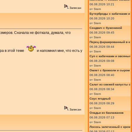
06.08.2026 10:21
Записан
от
Stern
Бутерброды с кабачками и
06.08.2026 10:20
от
Stern
Сэндвич с бужениной
змеров. Сначала не фоткала, думала, что
06.08.2026 09:45
от
Stern
Перец фаршированный в ки
06.08.2026 09:44
ера в этой теме
и напомнил мне, что есть у
от
Stern
Суп с кабачками и овсяным
06.08.2026 09:08
от
Stern
Омлет с брокколи и сыром
06.08.2026 08:40
от
Stern
Салат из свежей капусты с
06.08.2026 08:34
от
Stern
Соус ягодный
06.08.2026 08:29
от
Stern
Записан
Оладьи из баклажанов
06.08.2026 07:13
от
Stern
Лосось запеченный с крем
06.08.2026 07:12