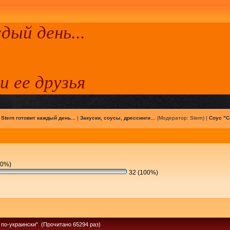
ый день...
 и ее друзья
|
Stern готовит каждый день...
|
Закуски, соусы, дрессинги…
(Модератор:
Stern
) |
Соус "С
(0%)
32 (100%)
 по-украински" (Прочитано 65294 раз)