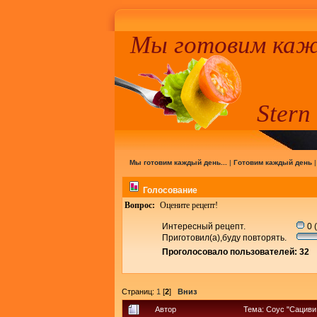
Мы готовим кажд
Stern
Мы готовим каждый день...
|
Готовим каждый день
Голосование
Вопрос:
Оцените рецепт!
Интересный рецепт.
0 
Приготовил(а),буду повторять.
Проголосовало пользователей: 32
Страниц:
1
[
2
]
Вниз
Автор
Тема: Соус "Сациви