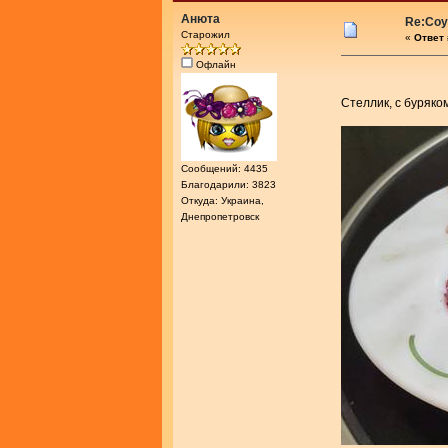
Анюта
Re:Соу
Старожил
«
Ответ 
Офлайн
Стеллик, с буряко
Сообщений: 4435
Благодарили: 3823
Откуда: Украина,
Днепропетровск