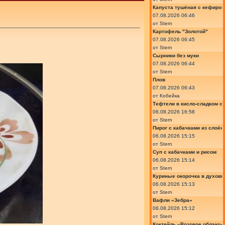
Капуста тушёная с кефиром
07.08.2026 06:46
от
Stern
Картофель "Золотой"
07.08.2026 06:45
от
Stern
Сырники без муки
07.08.2026 06:44
от
Stern
Плов
07.08.2026 06:43
от
Кобейка
Тефтели в кисло-сладком с
06.08.2026 16:58
от
Stern
Пирог с кабачками из слоён
06.08.2026 15:15
от
Stern
Суп с кабачками и рисом
06.08.2026 15:14
от
Stern
Куриные окорочка в духовк
06.08.2026 15:13
от
Stern
Вафли «Зебра»
06.08.2026 15:12
от
Stern
Коктейль «Розовое облако»