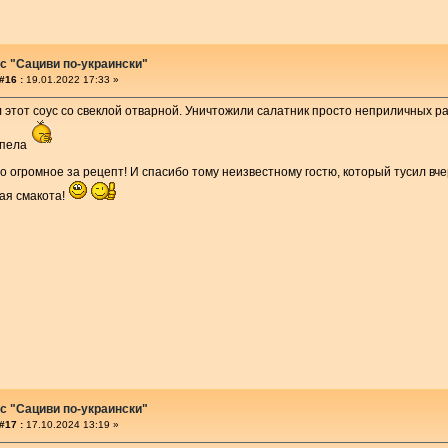
с "Сациви по-украински"
#16 :
19.01.2022 17:33 »
 этот соус со свеклой отварной. Уничтожили салатник просто неприличных ра
успела
о огромное за рецепт! И спасибо тому неизвестному гостю, который тусил вч
ая смакота!
с "Сациви по-украински"
#17 :
17.10.2024 13:19 »