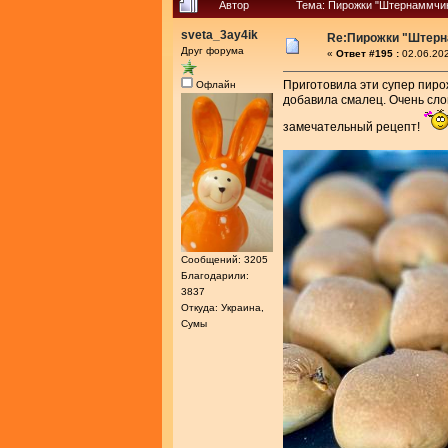
Автор
Тема: Пирожки "Штернаммчик
sveta_3ay4ik
Re:Пирожки "Штер
Друг форума
«
Ответ #195 :
02.06.202
Приготовила эти супер пиро
Офлайн
добавила смалец. Очень сло
замечательный рецепт!
Сообщений: 3205
Благодарили:
3837
Откуда: Украина,
Сумы