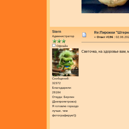
Stern
Re:Пирожки "Штер
Администратор
«
Ответ #196 :
02.06.202
Офлайн
Светочка, на здоровье вам,
Сообщений:
32372
Благодарили:
26184
Откуда: Берлин
(Днепропетровск)
Я готовлю гораздо
лучше, чем
фотографирую!))