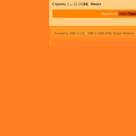
Страниц:
1
...
12
13
[
14
]
Вверх
Перейти в:
Powered by SMF 1.1.21
|
SMF © 2006-2009, Simple Machines