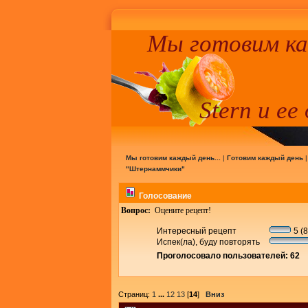
Мы готовим к
Stern и ее
Мы готовим каждый день...
|
Готовим каждый день
"Штернаммчики"
Голосование
Вопрос:
Оцените рецепт!
Интересный рецепт
5 (
Испек(ла), буду повторять
Проголосовало пользователей: 62
Страниц:
1
...
12
13
[
14
]
Вниз