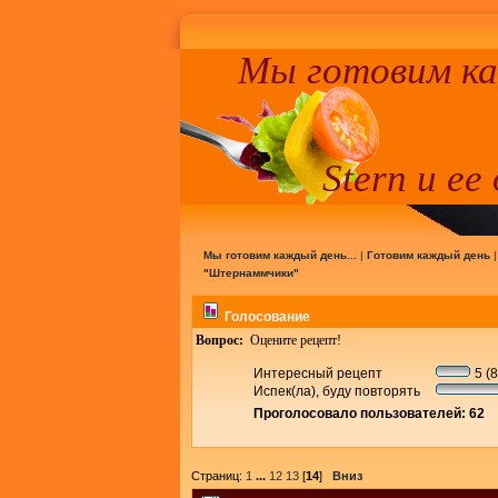
Мы готовим к
Stern и ее
Мы готовим каждый день...
|
Готовим каждый день
"Штернаммчики"
Голосование
Вопрос:
Оцените рецепт!
Интересный рецепт
5 (
Испек(ла), буду повторять
Проголосовало пользователей: 62
Страниц:
1
...
12
13
[
14
]
Вниз