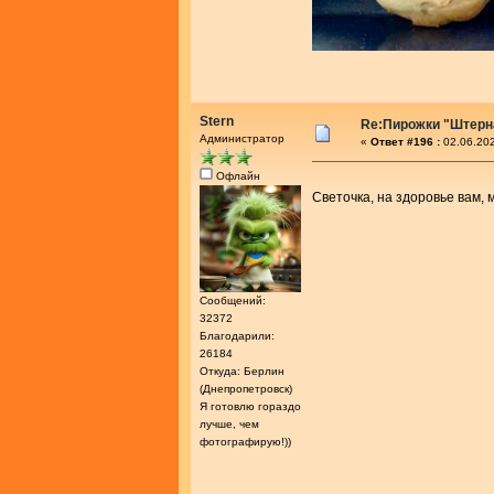
Stern
Re:Пирожки "Штер
Администратор
«
Ответ #196 :
02.06.202
Офлайн
Светочка, на здоровье вам,
Сообщений:
32372
Благодарили:
26184
Откуда: Берлин
(Днепропетровск)
Я готовлю гораздо
лучше, чем
фотографирую!))