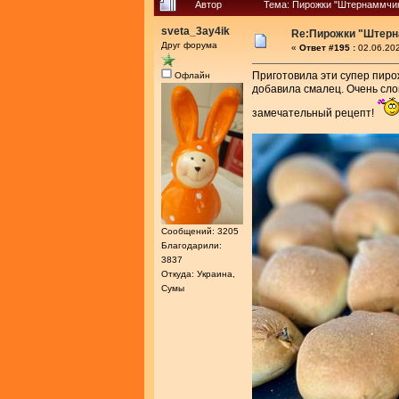
Автор
Тема: Пирожки "Штернаммчик
sveta_3ay4ik
Re:Пирожки "Штер
Друг форума
«
Ответ #195 :
02.06.202
Приготовила эти супер пиро
Офлайн
добавила смалец. Очень сло
замечательный рецепт!
Сообщений: 3205
Благодарили:
3837
Откуда: Украина,
Сумы