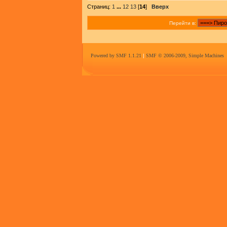
Страниц:
1
...
12
13
[
14
]
Вверх
Перейти в:
Powered by SMF 1.1.21
|
SMF © 2006-2009, Simple Machines