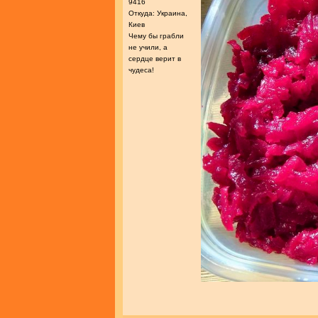
9416
Откуда: Украина,
Киев
Чему бы грабли
не учили, а
сердце верит в
чудеса!