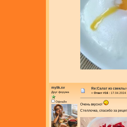
mylik.sv
Re:Салат из свеклы 
Друг форума
«
Ответ #16 :
17.04.2024 
Офлайн
Очень вкусно!
Стеллочка, спасибо за реце