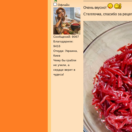
Офлайн
Очень вкусно!
Стеллочка, спасибо за реце
Сообщений: 9067
Благодарили:
9416
Откуда: Украина,
Киев
Чему бы грабли
не учили, а
сердце верит в
чудеса!