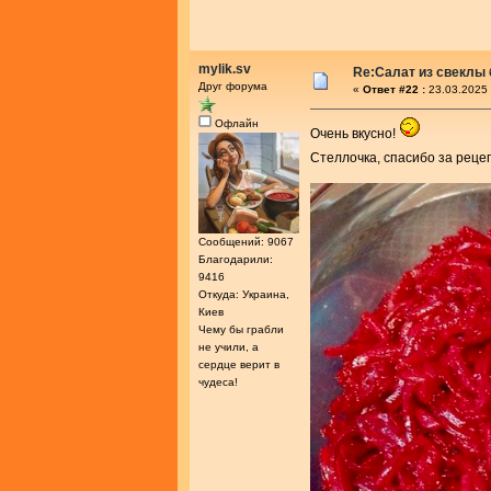
mylik.sv
Re:Салат из свеклы 
Друг форума
«
Ответ #22 :
23.03.2025 
Офлайн
Очень вкусно!
Стеллочка, спасибо за реце
Сообщений: 9067
Благодарили:
9416
Откуда: Украина,
Киев
Чему бы грабли
не учили, а
сердце верит в
чудеса!