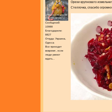
Орехи крупновато измельчил
Стеллочка, спасибо огромно
Сообщений:
10988
Благодарили:
8827
Откуда: Украина,
Одесса
Все приходит
вовремя , если
люди умеют
ждать...