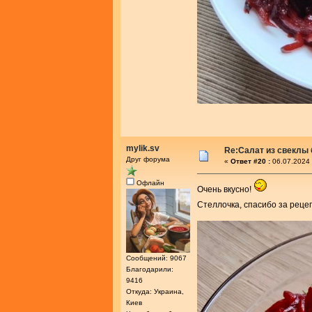
mylik.sv
Re:Салат из свеклы 
Друг форума
«
Ответ #20 :
06.07.2024 
Офлайн
Очень вкусно!
Стеллочка, спасибо за реце
Сообщений: 9067
Благодарили:
9416
Откуда: Украина,
Киев