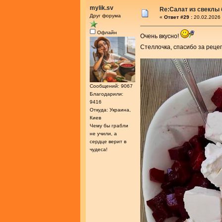
mylik.sv
Re:Салат из свеклы 
Друг форума
«
Ответ #29 :
20.02.2026 
Офлайн
Очень вкусно!
Стеллочка, спасибо за реце
Сообщений: 9067
Благодарили:
9416
Откуда: Украина,
Киев
Чему бы грабли
не учили, а
сердце верит в
чудеса!