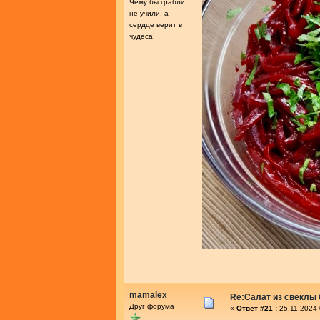
Чему бы грабли
не учили, а
сердце верит в
чудеса!
mamalex
Re:Салат из свеклы 
Друг форума
«
Ответ #21 :
25.11.2024 