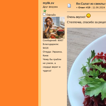
mylik.sv
Re:Салат из свеклы 
Друг форума
«
Ответ #19 :
11.06.2024 
Офлайн
Очень вкусно!
Стеллочка, спасибо за реце
Сообщений: 9067
Благодарили:
9416
Откуда: Украина,
Киев
Чему бы грабли
не учили, а
сердце верит в
чудеса!