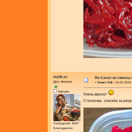
mylik.sv
Re:Салат из свеклы 
Друг форума
«
Ответ #18 :
16.05.2024 
Офлайн
Очень вкусно!
Стеллочка, спасибо за реце
Сообщений: 9067
Благодарили: