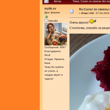
Автор
Тема: Салат из свеклы без м
mylik.sv
Re:Салат из свеклы 
Друг форума
«
Ответ #15 :
07.04.2024 
Офлайн
Очень вкусно!
Стеллочка, спасибо за реце
Сообщений: 9067
Благодарили:
9416
Откуда: Украина,
Киев
Чему бы грабли
не учили, а
сердце верит в
чудеса!