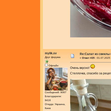
mylik.sv
Re:Салат из свеклы 
Друг форума
«
Ответ #25 :
01.07.2025 
Офлайн
Очень вкусно!
Стеллочка, спасибо за реце
Сообщений: 9067
Благодарили:
9416
Откуда: Украина,
Киев