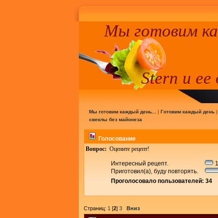
Мы готовим к
Stern и ее
Мы готовим каждый день...
|
Готовим каждый день
свеклы без майонеза
Голосование
Вопрос:
Оцените рецепт!
Интересный рецепт.
1
Приготовил(а), буду повторять.
Проголосовало пользователей: 34
Страниц:
1
[
2
]
3
Вниз