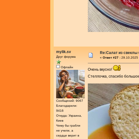
mylik.sv
Re:Салат из свеклы 
Друг форума
«
Ответ #27 :
29.10.2025 
Офлайн
Очень вкусно!
Стеллочка, спасибо большое
Сообщений: 9067
Благодарили:
9416
Откуда: Украина,
Киев
Чему бы грабли
не учили, а
сердце верит в