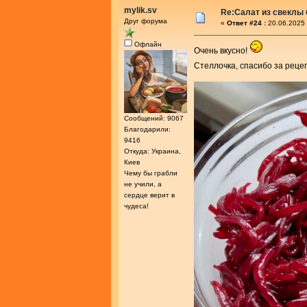
mylik.sv
Re:Салат из свеклы 
Друг форума
«
Ответ #24 :
20.06.2025 
Офлайн
Очень вкусно!
Стеллочка, спасибо за реце
Сообщений: 9067
Благодарили:
9416
Откуда: Украина,
Киев
Чему бы грабли
не учили, а
сердце верит в
чудеса!