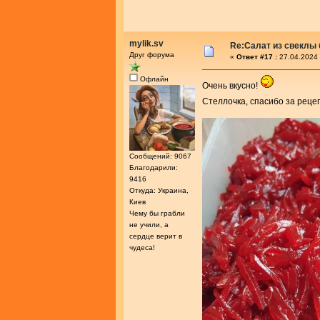
mylik.sv
Re:Салат из свеклы 
Друг форума
«
Ответ #17 :
27.04.2024 
Офлайн
Очень вкусно!
Стеллочка, спасибо за реце
Сообщений: 9067
Благодарили:
9416
Откуда: Украина,
Киев
Чему бы грабли
не учили, а
сердце верит в
чудеса!