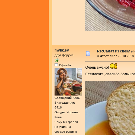
mylik.sv
Re:Салат из свеклы 
Друг форума
«
Ответ #27 :
29.10.2025 
Офлайн
Очень вкусно!
Стеллочка, спасибо большое
Сообщений: 9067
Благодарили:
9416
Откуда: Украина,
Киев
Чему бы грабли
не учили, а
сердце верит в