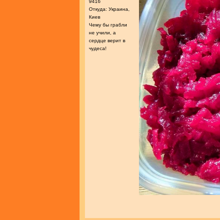
9416
Откуда: Украина,
Киев
Чему бы грабли
не учили, а
сердце верит в
чудеса!