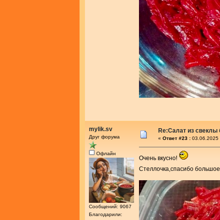
mylik.sv
Re:Салат из свеклы 
Друг форума
«
Ответ #23 :
03.06.2025 
Офлайн
Очень вкусно!
Стеллочка,спасибо большое
Сообщений: 9067
Благодарили: