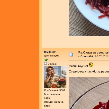
mylik.sv
Re:Салат из свеклы 
Друг форума
«
Ответ #20 :
06.07.2024 
Офлайн
Очень вкусно!
Стеллочка, спасибо за реце
Сообщений: 9067
Благодарили:
9416
Откуда: Украина,
Киев