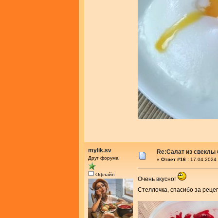
mylik.sv
Re:Салат из свеклы 
Друг форума
«
Ответ #16 :
17.04.2024 
Офлайн
Очень вкусно!
Стеллочка, спасибо за реце