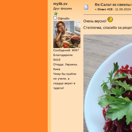
mylik.sv
Re:Салат из свеклы 
Друг форума
«
Ответ #19 :
11.06.2024 
Офлайн
Очень вкусно!
Стеллочка, спасибо за реце
Сообщений: 9067
Благодарили:
9416
Откуда: Украина,
Киев
Чему бы грабли
не учили, а
сердце верит в
чудеса!