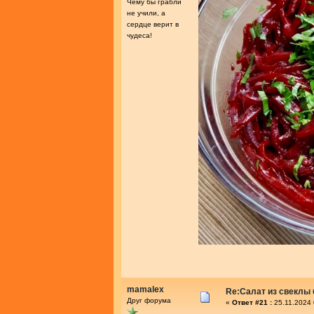
Чему бы грабли
не учили, а
сердце верит в
чудеса!
mamalex
Re:Салат из свеклы 
Друг форума
«
Ответ #21 :
25.11.2024 