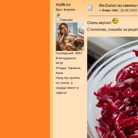
mylik.sv
Re:Салат из свеклы 
Друг форума
«
Ответ #24 :
20.06.2025 
Офлайн
Очень вкусно!
Стеллочка, спасибо за реце
Сообщений: 9067
Благодарили:
9416
Откуда: Украина,
Киев
Чему бы грабли
не учили, а
сердце верит в
чудеса!