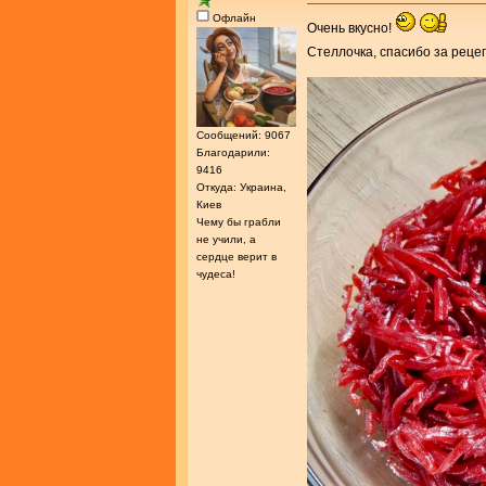
Офлайн
Очень вкусно!
Стеллочка, спасибо за реце
Сообщений: 9067
Благодарили:
9416
Откуда: Украина,
Киев
Чему бы грабли
не учили, а
сердце верит в
чудеса!