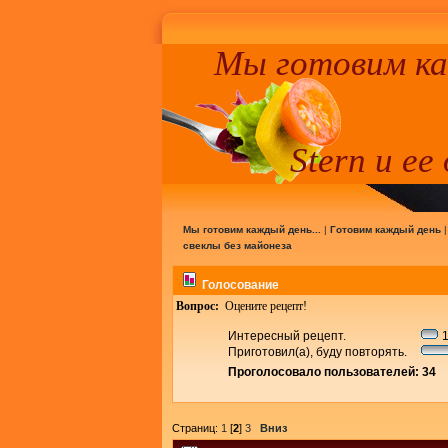
Мы готовим к
Stern и ее
Мы готовим каждый день...
|
Готовим каждый день
свеклы без майонеза
Голосование
Вопрос:
Оцените рецепт!
Интересный рецепт.
1
Приготовил(а), буду повторять.
Проголосовало пользователей: 34
Страниц:
1
[
2
]
3
Вниз