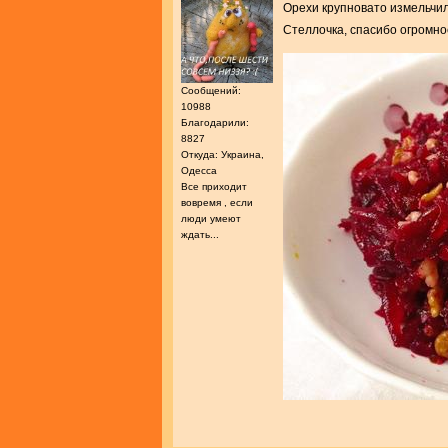
Орехи крупновато измельчил
Стеллочка, спасибо огромно
Сообщений:
10988
Благодарили:
8827
Откуда: Украина,
Одесса
Все приходит
вовремя , если
люди умеют
ждать...