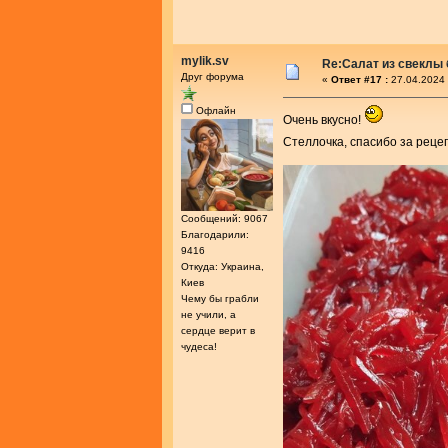
mylik.sv
Re:Салат из свеклы 
Друг форума
«
Ответ #17 :
27.04.2024 
Офлайн
Очень вкусно!
Стеллочка, спасибо за реце
Сообщений: 9067
Благодарили:
9416
Откуда: Украина,
Киев
Чему бы грабли
не учили, а
сердце верит в
чудеса!