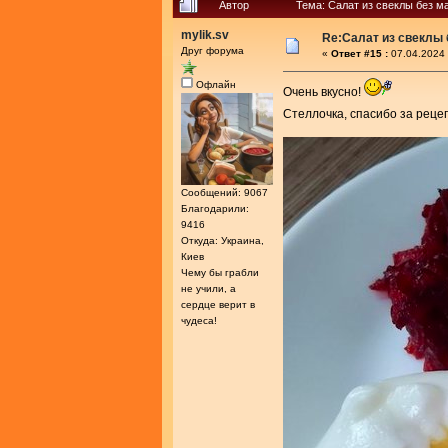
Автор
Тема: Салат из свеклы без м
mylik.sv
Re:Салат из свеклы 
Друг форума
«
Ответ #15 :
07.04.2024 
Офлайн
Очень вкусно!
Стеллочка, спасибо за реце
Сообщений: 9067
Благодарили:
9416
Откуда: Украина,
Киев
Чему бы грабли
не учили, а
сердце верит в
чудеса!