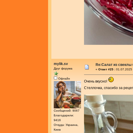
mylik.sv
Re:Салат из свеклы 
Друг форума
«
Ответ #25 :
01.07.2025 
Офлайн
Очень вкусно!
Стеллочка, спасибо за реце
Сообщений: 9067
Благодарили:
9416
Откуда: Украина,
Киев