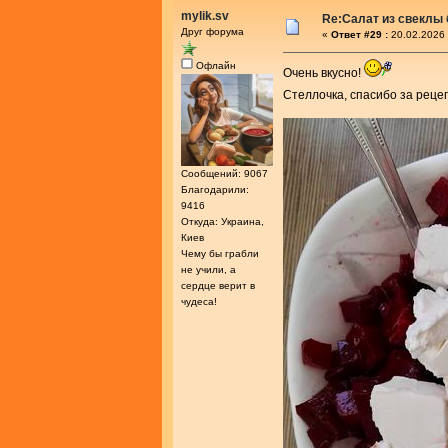
mylik.sv
Re:Салат из свеклы 
Друг форума
«
Ответ #29 :
20.02.2026 
Офлайн
Очень вкусно!
Стеллочка, спасибо за реце
Сообщений: 9067
Благодарили:
9416
Откуда: Украина,
Киев
Чему бы грабли
не учили, а
сердце верит в
чудеса!