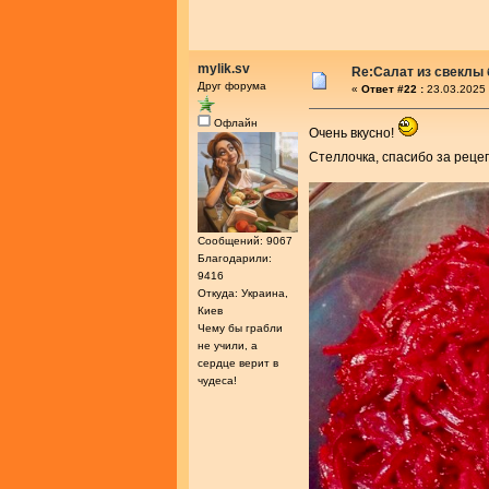
mylik.sv
Re:Салат из свеклы 
Друг форума
«
Ответ #22 :
23.03.2025 
Офлайн
Очень вкусно!
Стеллочка, спасибо за реце
Сообщений: 9067
Благодарили:
9416
Откуда: Украина,
Киев
Чему бы грабли
не учили, а
сердце верит в
чудеса!