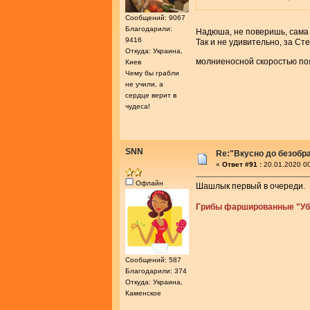
Сообщений: 9067
Благодарили:
Надюша, не поверишь, сама 
9416
Так и не удивительно, за Ст
Откуда: Украина,
молниеносной скоростью по
Киев
Чему бы грабли
не учили, а
сердце верит в
чудеса!
SNN
Re:"Вкусно до безобра
«
Ответ #91 :
20.01.2020 00
Офлайн
Шашлык первый в очереди. 
Грибы фаршированные "Уб
Сообщений: 587
Благодарили: 374
Откуда: Украина,
Каменское