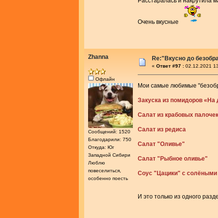
Расстаралась и накрутила
Очень вкусные
Zhanna
Re:"Вкусно до безобра
«
Ответ #97 :
02.12.2021 13
Офлайн
Мои самые любимые "безобр
Закуска из помидоров «На д
Салат из крабовых палоче
Салат из редиса
Сообщений: 1520
Благодарили: 750
Салат "Оливье"
Откуда: Юг
Западной Сибири
Салат "Рыбное оливье"
Люблю
повеселиться,
Соус "Цацики" с солёными
особенно поесть
И это только из одного раз