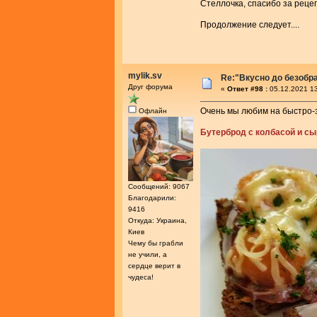
Стеллочка, спасибо за реце
Продолжение следует....
mylik.sv
Re:"Вкусно до безобра
Друг форума
«
Ответ #98 :
05.12.2021 13
Очень мы любим на быстро-
Офлайн
Бутерброд с колбасой и с
Сообщений: 9067
Благодарили:
9416
Откуда: Украина,
Киев
Чему бы грабли
не учили, а
сердце верит в
чудеса!