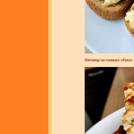
Яичница на лаваше «Ёкка»