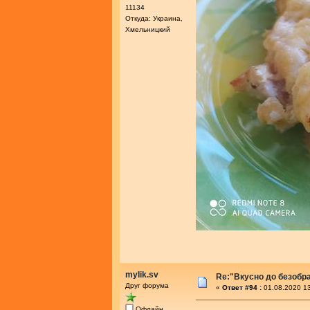
11134
Откуда: Украина,
Хмельницкий
mylik.sv
Re:"Вкусно до безобра
Друг форума
«
Ответ #94 :
01.08.2020 13
Офлайн