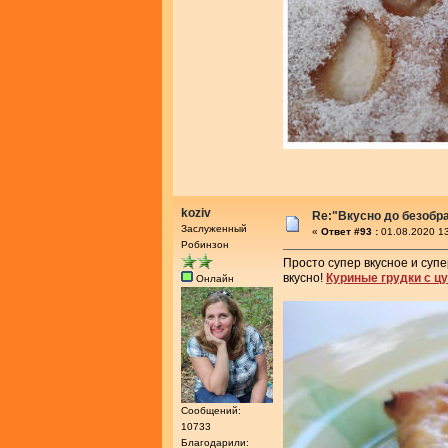
koziv
Re:"Вкусно до безобра
Заслуженный
«
Ответ #93 :
01.08.2020 13
Робинзон
Просто супер вкусное и супе
вкусно!
Куриные грудки с цу
Онлайн
Сообщений:
10733
Благодарили: