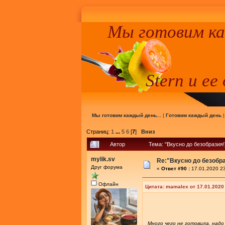
Мы готовим к
Stern и ее
Мы готовим каждый день...
|
Готовим каждый день
Страниц:
1
...
5
6
[
7
]
Вниз
Автор
Тема: "Вкусно до безобразия
mylik.sv
Re:"Вкусно до безобра
Друг форума
«
Ответ #90 :
17.01.2020 23
Офлайн
Цитата: mamalex от 17.01.202
Много чего не готовила, над