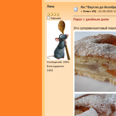
Лина
Re:"Вкусно до безобра
«
Ответ #92 :
01.08.2020 13
Офлайн
Пирог с двойным дном
Это супермегахитовый пирог
Сообщений: 2061
Благодарили:
1402