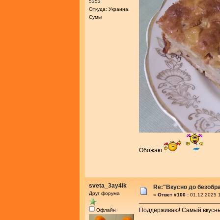
5353
Откуда: Украина,
Сумы
Обожаю
sveta_3ay4ik
Re:"Вкусно до безобра
Друг форума
«
Ответ #100 :
01.12.2025 1
Поддерживаю! Самый вкусный
Офлайн