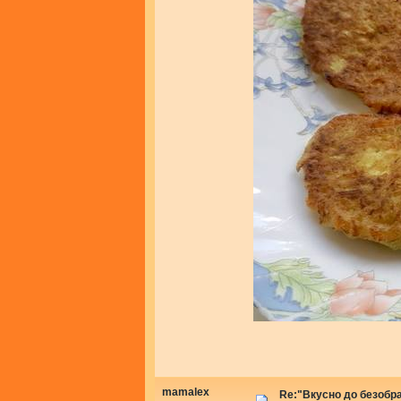
mamalex
Re:"Вкусно до безобра