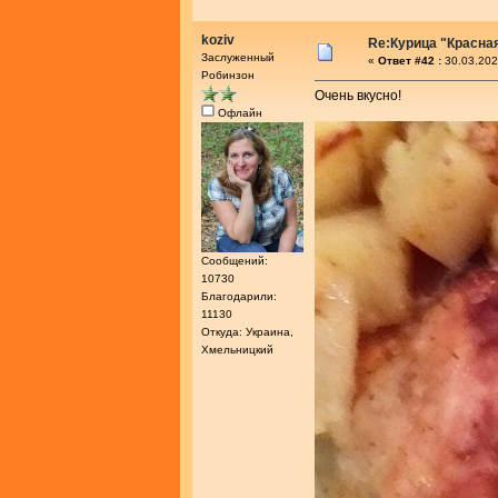
koziv
Re:Курица "Красна
Заслуженный
«
Ответ #42 :
30.03.202
Робинзон
Очень вкусно!
Офлайн
Сообщений:
10730
Благодарили:
11130
Откуда: Украина,
Хмельницкий