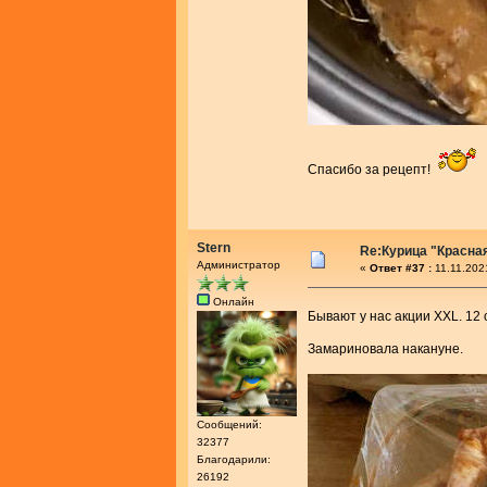
Спасибо за рецепт!
Stern
Re:Курица "Красна
Администратор
«
Ответ #37 :
11.11.202
Онлайн
Бывают у нас акции XXL. 12 о
Замариновала накануне.
Сообщений:
32377
Благодарили:
26192