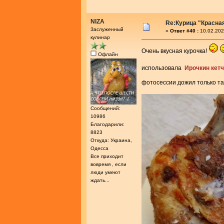
NIZA
Re:Курица "Красна
Заслуженный
«
Ответ #40 :
10.02.202
кулинар
Очень вкусная курочка!
Офлайн
использовала
Ирочкин кет
фотосессии дожил только та
Сообщений:
10986
Благодарили:
8823
Откуда: Украина,
Одесса
Все приходит
вовремя , если
люди умеют
ждать...