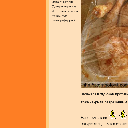
Откуда: Берлин
(Днепропетровск)
Я готовлю гораздо
лучше, чем
фотографирую!))
Запекала в глубоком против
тоже накрыла разрезанным 
Народ счастлив.
Затуркалась, забыла сфотка