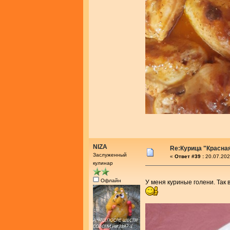
NIZA
Re:Курица "Красна
Заслуженный
«
Ответ #39 :
20.07.202
кулинар
Офлайн
У меня куриные голени. Так 