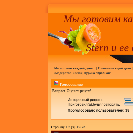
Мы готовим к
Stern и ее
Мы готовим каждый день...
|
Готовим каждый день
(Модератор:
Stern
) |
Курица "Красная"
Голосование
Вопрос:
Оцените рецепт!
Интересный рецепт.
Приготовил(а),буду повторять.
Проголосовало пользователей: 38
Страниц:
1
2
[
3
]
Вниз