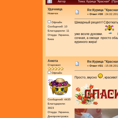
Автор
Тема: Курица "Красная" (Про
Удачница
Re:Курица "Красна
Новичок
«
Ответ #30 :
24.02.201
Шикарный рецепт! Сфоткать 
Офлайн
Сообщений: 10
Благодарили: 11
уже возле духовки.
Откуда: Украина,
сочная, а овощи просто оба
Киев
куриного жира!
Анюта
Re:Курица "Красна
Старожил
«
Ответ #31 :
15.08.201
Офлайн
Просто, вкусно
, красиво
Сообщений: 4435
Благодарили:
3823
Откуда: Украина,
Днепропетровск