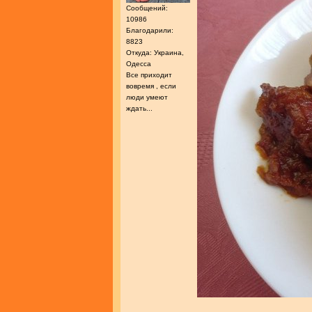
Сообщений:
10986
Благодарили:
8823
Откуда: Украина,
Одесса
Все приходит
вовремя , если
люди умеют
ждать...