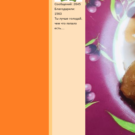
Сообщений: 2645
Благодарили:
1563
Ты лучше голодай,
чем что попало
есть....