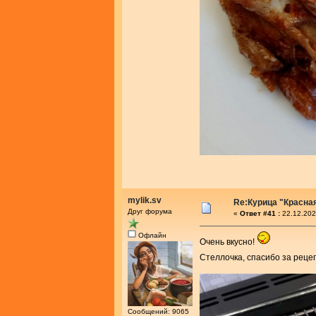
mylik.sv
Re:Курица "Красна
Друг форума
«
Ответ #41 :
22.12.202
Офлайн
Очень вкусно!
Стеллочка, спасибо за реце
Сообщений: 9065