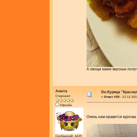
А овощи какие вкусные получ
Анюта
Re:Курица "Красна
Старожил
«
Ответ #35 :
12.12.201
Офлайн
Очень нам нравится курочка
Сообщений: 4435