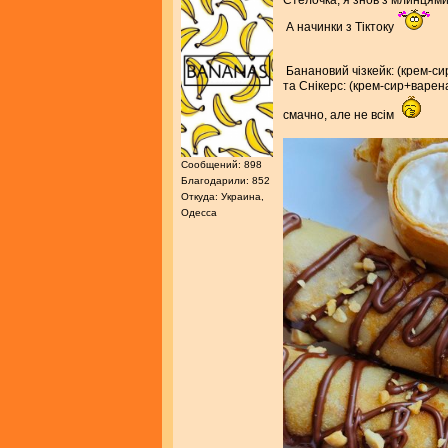
Стелочка, я знов з млинцям
А начинки з Тіктоку
Банановий чізкейк: (крем-с
та Снікерс: (крем-сир+варен
смачно, але не всім
Сообщений: 898
Благодарили: 852
Откуда: Украина,
Одесса