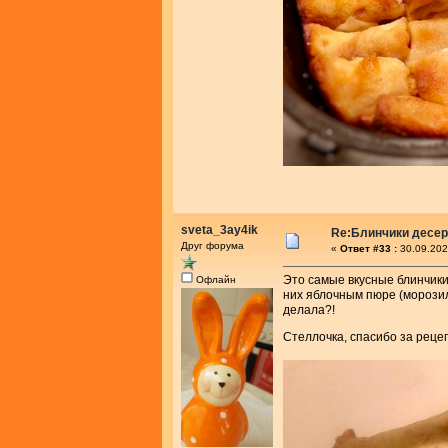
sveta_3ay4ik
Re:Блинчики десе
Друг форума
«
Ответ #33 :
30.09.202
Это самые вкусные блинчики
Офлайн
них яблочным пюре (морозила
делала?!
Стеллочка, спасибо за реце