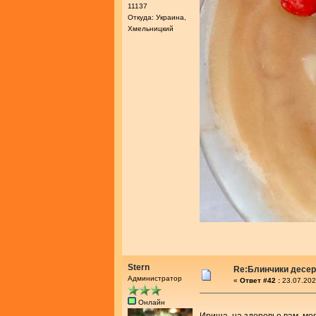
11137
Откуда: Украина,
Хмельницкий
Stern
Re:Блинчики десе
Администратор
«
Ответ #42 :
23.07.202
Онлайн