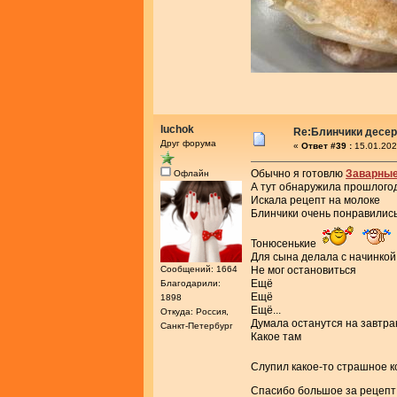
luchok
Re:Блинчики десе
Друг форума
«
Ответ #39 :
15.01.202
Обычно я готовлю
Заварны
Офлайн
А тут обнаружила прошлого
Искала рецепт на молоке
Блинчики очень понравилис
Тонюсенькие
Для сына делала с начинкой
Сообщений: 1664
Не мог остановиться
Ещё
Благодарили:
Ещё
1898
Ещё...
Откуда: Россия,
Думала останутся на завтра
Санкт-Петербург
Какое там
Слупил какое-то страшное 
Спасибо большое за рецеп