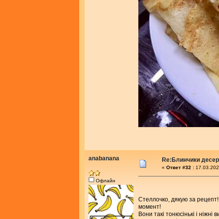
anabanana
Re:Блинчики десе
«
Ответ #32 :
17.03.202
Офлайн
Стеллочко, дякую за рецепт!
момент!
Вони такі тонюсінькі і ніжні 