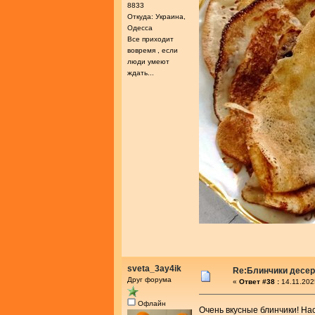
8833
Откуда: Украина,
Одесса
Все приходит
вовремя , если
люди умеют
ждать...
sveta_3ay4ik
Re:Блинчики десе
Друг форума
«
Ответ #38 :
14.11.202
Офлайн
Очень вкусные блинчики! Н