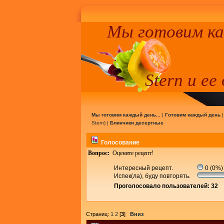
Мы готовим к
Stern и ее
Мы готовим каждый день...
|
Готовим каждый день
Stern
) |
Блинчики десертные
Голосование
Вопрос:
Оцените рецепт!
Интересный рецепт.
0 (0%)
Испек(ла), буду повторять.
Проголосовало пользователей: 32
Страниц:
1
2
[
3
]
Вниз