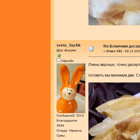
sveta_3ay4ik
Re:Блинчики десе
Друг форума
«
Ответ #31 :
09.12.202
Офлайн
Очень вкусные, точно десер
готовить как минимум две. 
Сообщений: 3213
Благодарили:
3849
Откуда: Украина,
Сумы