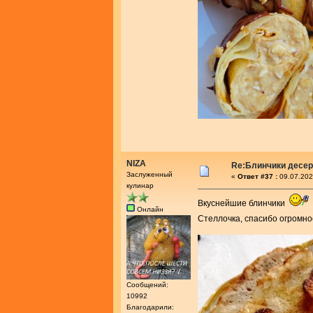
NIZA
Re:Блинчики десе
Заслуженный
«
Ответ #37 :
09.07.202
кулинар
Вкуснейшие блинчики
Онлайн
Стеллочка, спасибо огромн
Сообщений:
10992
Благодарили: