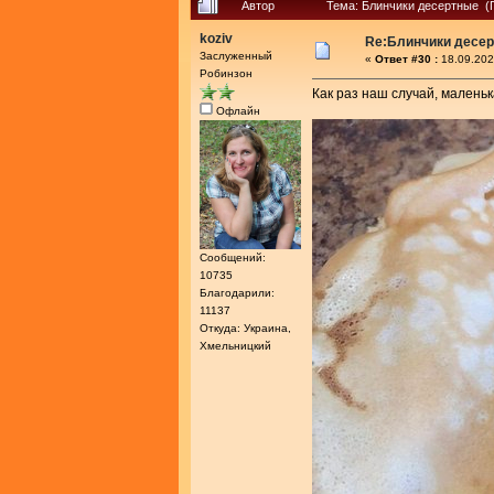
Автор
Тема: Блинчики десертные (
koziv
Re:Блинчики десе
Заслуженный
«
Ответ #30 :
18.09.202
Робинзон
Как раз наш случай, маленьк
Офлайн
Сообщений:
10735
Благодарили:
11137
Откуда: Украина,
Хмельницкий