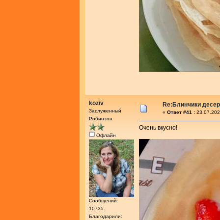
koziv
Re:Блинчики десе
Заслуженный
«
Ответ #41 :
23.07.202
Робинзон
Очень вкусно!
Офлайн
Сообщений:
10735
Благодарили: