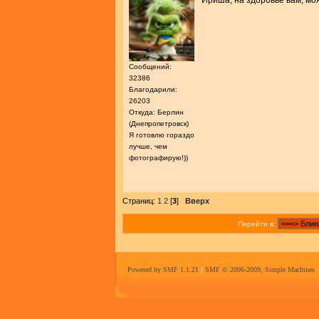
Ириша, на здоровье вам, мо
Сообщений:
32386
Благодарили:
26203
Откуда: Берлин
(Днепропетровск)
Я готовлю гораздо
лучше, чем
фотографирую!))
Страниц:
1
2
[
3
]
Вверх
Перейти в:
Powered by SMF 1.1.21
|
SMF © 2006-2009, Simple Machines