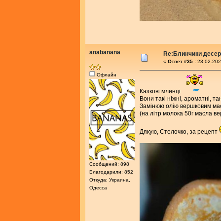
anabanana
Re:Блинчики десе
«
Ответ #35 :
23.02.202
Офлайн
Казкові млинці
Вони такі ніжні, ароматні, тан
Замінюю олію вершковим мас
(на літр молока 50г масла в
Дякую, Стелочко, за рецепт
Сообщений: 898
Благодарили: 852
Откуда: Украина,
Одесса