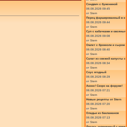
Сэндвич с бужениной
06.08.2026 09:45
от
Stern
Перец фаршированный в ки
06.08.2026 09:44
от
Stern
Суп с кабачками и овсяным
06.08.2026 09:08
от
Stern
Омлет с брокколи и сыром
06.08.2026 08:40
от
Stern
Салат из свежей капусты с
06.08.2026 08:34
от
Stern
Соус ягодный
06.08.2026 08:29
от
Stern
Анонс! Скоро на форуме!
06.08.2026 07:21
от
Stern
Новые рецепты от Stern
06.08.2026 07:20
от
Stern
Оладьи из баклажанов
06.08.2026 07:13
от
Stern
Лосось запеченный с крем