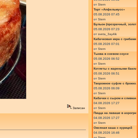
от
Stern
Торт «Апфельмусс»
05.08.2026 07:45
от
Stern
Бульон (прозрачный, золот
05.08.2026 07:23
от
sveta_3ay4ik
Кабачковая икра с грибами
05.08.2026 07:01
от
Stern
Тыква в соевом соусе
05.08.2026 06:52
от
Stern
Котлеты с жареными бакла
05.08.2026 06:51
от
Stern
Творожное суфле с броккол
05.08.2026 06:09
от
Stern
Кабачки с сыром и сливкам
04.08.2026 17:27
от
Stern
Записан
Пицца на лаваше в аэрогри
04.08.2026 17:27
от
Stern
Овсяная каша с курицей
04.08.2026 16:46
от
Stern