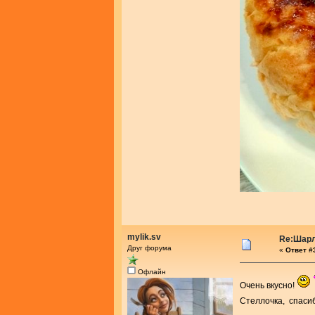
mylik.sv
Re:Шарл
Друг форума
«
Ответ #3
Офлайн
Очень вкусно!
Стеллочка, спаси