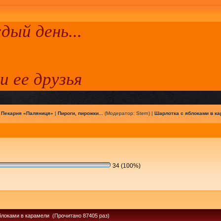
ый день...
 и ее друзья
|
Пекарня «Паляниця»
|
Пироги, пирожки...
(Модератор:
Stern
) |
Шарлотка с яблоками в к
34 (100%)
блоками в карамели (Прочитано 87405 раз)