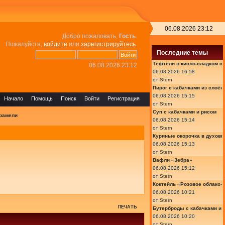
06.08.2026 23:12
Добро пожаловать,
Гость
.
Пожалуйста,
войдите
или
зарегистрируйтесь
.
Последние темы
Тефтели в кисло-сладком с
06.08.2026 23:12
06.08.2026 16:58
от
Stern
Пирог с кабачками из слоён
06.08.2026 15:15
Начало
Помощь
Поиск
Войти
Регистрация
от
Stern
Суп с кабачками и рисом
арамели
06.08.2026 15:14
от
Stern
Куриные окорочка в духовк
06.08.2026 15:13
от
Stern
Вафли «Зебра»
06.08.2026 15:12
от
Stern
Коктейль «Розовое облако»
06.08.2026 10:21
от
Stern
ПЕЧАТЬ
Бутерброды с кабачками и
06.08.2026 10:20
от
Stern