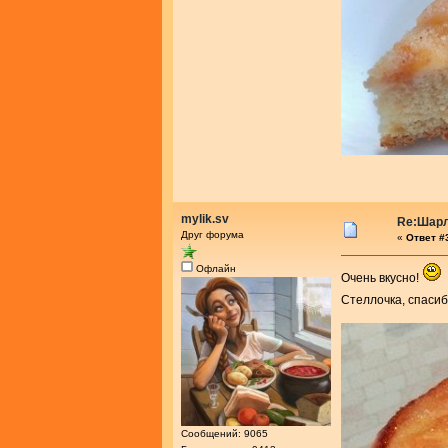
mylik.sv
Re:Шарл
Друг форума
«
Ответ #3
Офлайн
Очень вкусно!
Стеллочка, спасиб
Сообщений: 9065