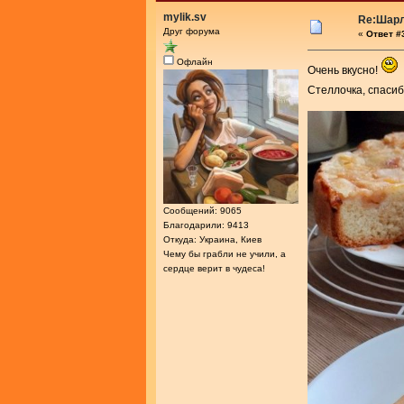
mylik.sv
Re:Шарл
Друг форума
«
Ответ #3
Офлайн
Очень вкусно!
Стеллочка, спасиб
Сообщений: 9065
Благодарили: 9413
Откуда: Украина, Киев
Чему бы грабли не учили, а
сердце верит в чудеса!