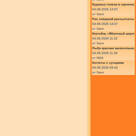
Куриные голени в горчично
04.08.2026 14:07
от
Stern
Рис отварной рассыпчатый
04.08.2026 14:07
от
Stern
Коктейль «Яблочный шорле»
04.08.2026 11:32
от
Stern
Рыба красная малосольная 
04.08.2026 11:29
от
NIZA
Котлеты с сухарями
04.08.2026 09:44
от
Stern