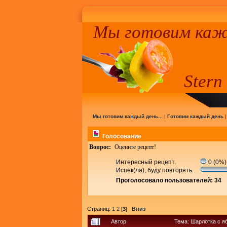
Мы готовим кажд
Stern
Мы готовим каждый день...
|
Готовим каждый день
Голосование
Вопрос:
Оцените рецепт!
Интересный рецепт.
0 (0%)
Испек(ла), буду повторять.
Проголосовало пользователей: 34
Страниц:
1
2
[
3
]
Вниз
Автор
Тема: Шарлотка с я