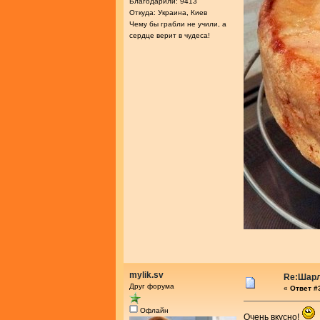
Благодарили: 9413
Откуда: Украина, Киев
Чему бы грабли не учили, а
сердце верит в чудеса!
mylik.sv
Re:Шарл
Друг форума
«
Ответ #3
Офлайн
Очень вкусно!