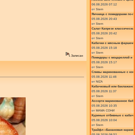
06.08.2026 07:12
от
Stern
Яичница с помидорами по-г
05.08.2026 20:43
от
Stern
Салат Капрезе классически
05.08.2026 20:42
от
Stern
Кабачки с мясным фаршем 
05.08.2026 15:18
от
Stern
Записан
Помидоры с моцареллой и 
05.08.2026 15:17
от
Stern
Сливы маринованные с кон
05.08.2026 11:46
от
NIZA
Кабачковый или баклажано
05.08.2026 11:37
от
Stern
Ассорти маринованное баб
05.08.2026 10:35
от
МАМА СОНИ
Куриные отбивные с кабач
05.08.2026 10:04
от
Stern
Трайфл «Банановая караме
05.08.2026 08:52