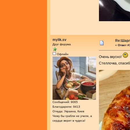
mylik.sv
Re:Шарл
Друг форума
«
Ответ #3
Офлайн
Очень вкусно!
Стеллочка, спасиб
Сообщений: 9065
Благодарили: 9413
Откуда: Украина, Киев
Чему бы грабли не учили, а
сердце верит в чудеса!